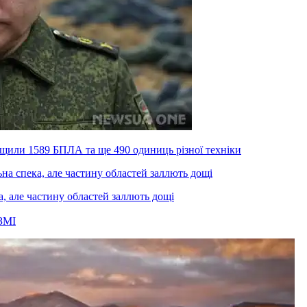
ищили 1589 БПЛА та ще 490 одиниць різної техніки
а, але частину областей заллють дощі
ЗМІ