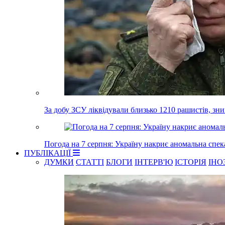
За добу ЗСУ ліквідували близько 1210 рашистів, зн
Погода на 7 серпня: Україну накриє аномальна спек
ПУБЛІКАЦІЇ
ДУМКИ
СТАТТІ
БЛОГИ
ІНТЕРВ'Ю
ІСТОРІЯ
ІНО