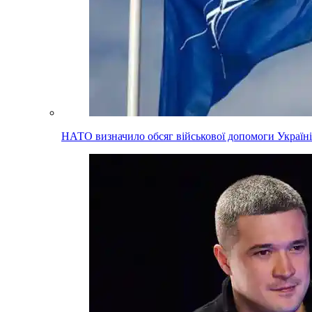
НАТО визначило обсяг військової допомоги Україні