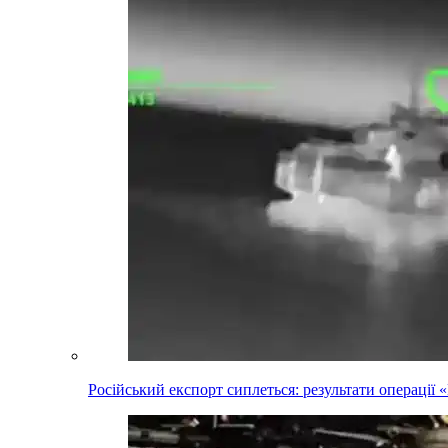
Російський експорт сиплеться: результати операці