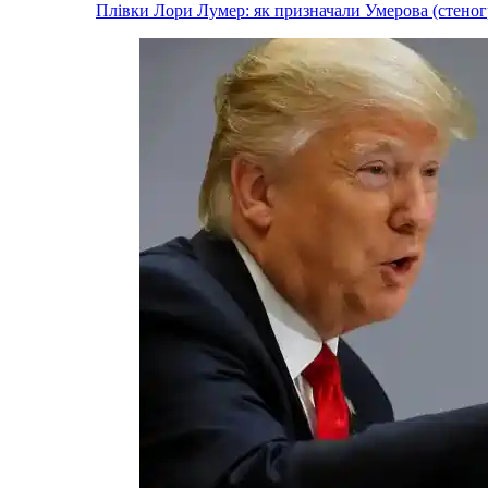
Плівки Лори Лумер: як призначали Умерова (стеног