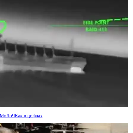
ї «МоЛоЧКа» в цифрах