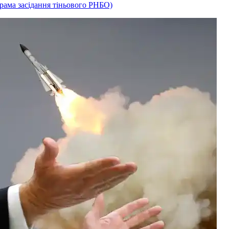
рама засідання тіньового РНБО)