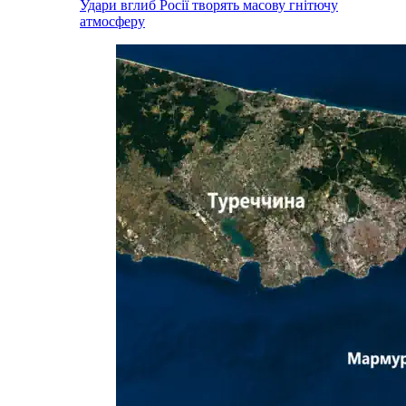
Удари вглиб Росії творять масову гнітючу
атмосферу