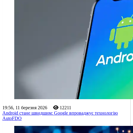
19:56, 11 березня 2026
12211
Android стане швидшим: Google впроваджує технологію
AutoFDO