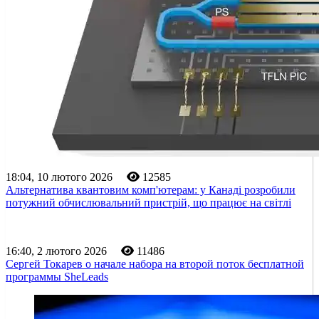
18:04, 10 лютого 2026
12585
Альтернатива квантовим комп'ютерам: у Канаді розробили
потужний обчислювальний пристрій, що працює на світлі
16:40, 2 лютого 2026
11486
Сергей Токарев о начале набора на второй поток бесплатной
программы SheLeads