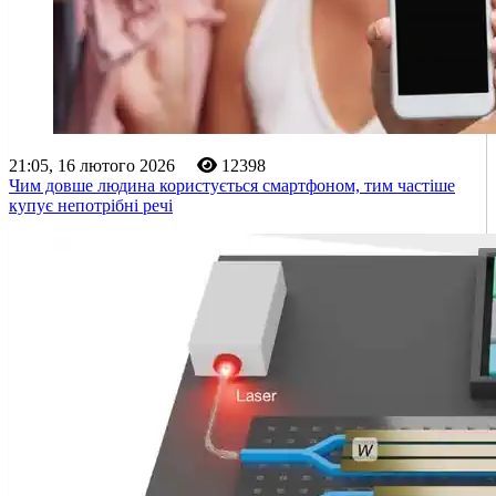
21:05, 16 лютого 2026
12398
Чим довше людина користується смартфоном, тим частіше
купує непотрібні речі