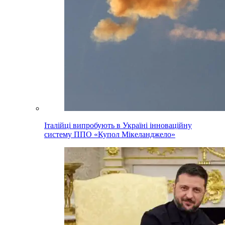
Італійці випробують в Україні інноваційну
систему ППО «Купол Мікеланджело»