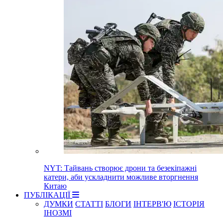
NYT: Тайвань створює дрони та безекіпажні
катери, аби ускладнити можливе вторгнення
Китаю
ПУБЛІКАЦІЇ
ДУМКИ
СТАТТІ
БЛОГИ
ІНТЕРВ'Ю
ІСТОРІЯ
ІНОЗМІ