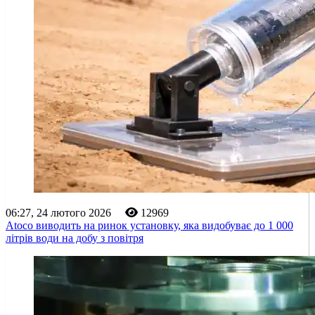
06:27, 24 лютого 2026
12969
Atoco виводить на ринок установку, яка видобуває до 1 000
літрів води на добу з повітря