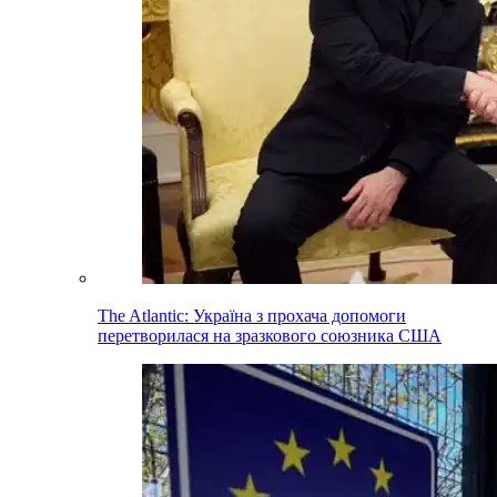
The Atlantic: Україна з прохача допомоги
перетворилася на зразкового союзника США