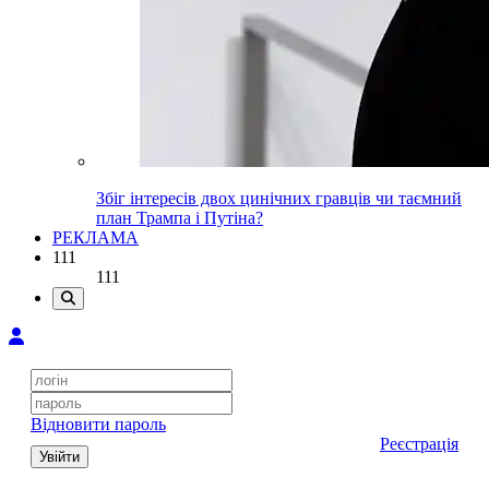
Збіг інтересів двох цинічних гравців чи таємний
план Трампа і Путіна?
РЕКЛАМА
111
111
Відновити пароль
Реєстрація
Увійти