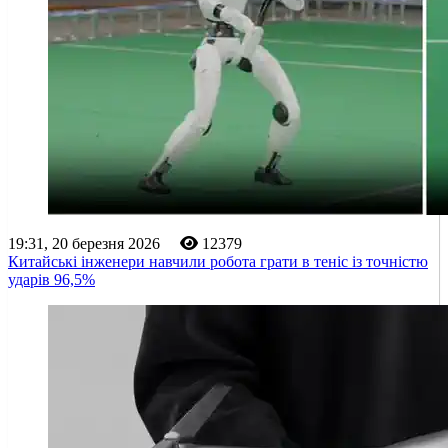
19:31, 20 березня 2026
12379
Китайські інженери навчили робота грати в теніс із точністю
ударів 96,5%