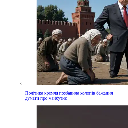
Політика кремля позбавила холопів бажання
думати про майбутнє