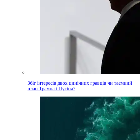
Збіг інтересів двох цинічних гравців чи таємний
план Трампа і Путіна?