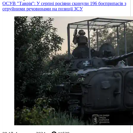
ОСУВ "Таврія": У серпні росіяни скинули 196 боєприпасів з
отруйними речовинами на позиції ЗСУ