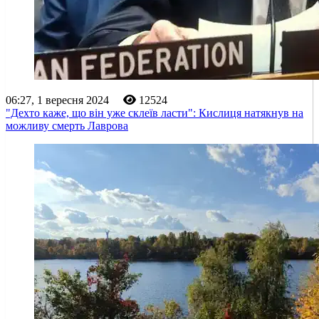
06:27, 1 вересня 2024
12524
"Дехто каже, що він уже склеїв ласти": Кислиця натякнув на
можливу смерть Лаврова