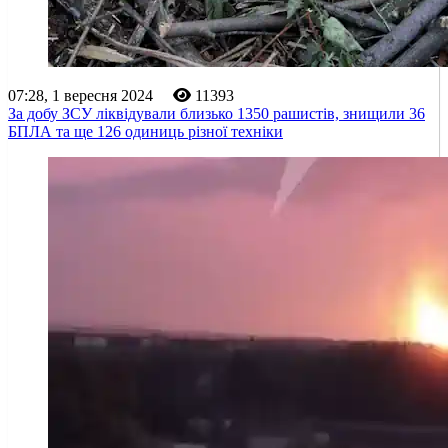
07:28, 1 вересня 2024
11393
За добу ЗСУ ліквідували близько 1350 рашистів, знищили 36
БПЛА та ще 126 одиниць різної техніки