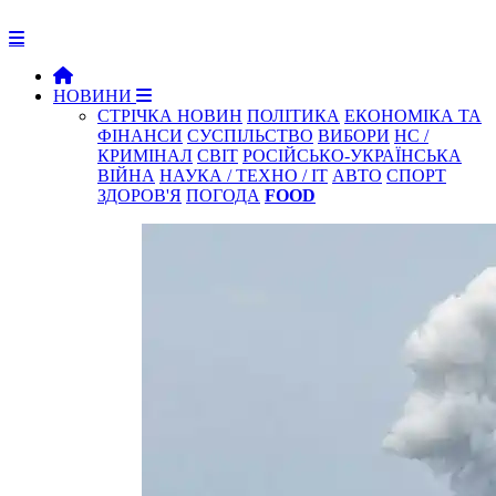
НОВИНИ
СТРІЧКА НОВИН
ПОЛІТИКА
ЕКОНОМІКА ТА
ФІНАНСИ
СУСПІЛЬСТВО
ВИБОРИ
НС /
КРИМІНАЛ
СВІТ
РОСІЙСЬКО-УКРАЇНСЬКА
ВІЙНА
НАУКА / ТЕХНО / IT
АВТО
СПОРТ
ЗДОРОВ'Я
ПОГОДА
FOOD