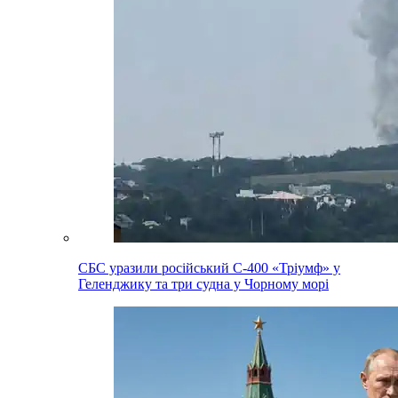
СБС уразили російський С-400 «Тріумф» у
Геленджику та три судна у Чорному морі