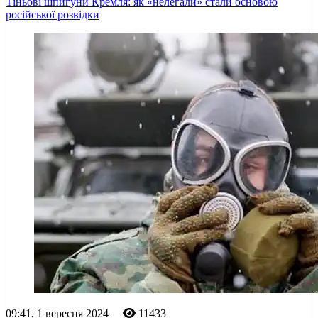
Тіньові шпигуни Кремля: як «нелегали» стали основою
російської розвідки
09:41, 1 вересня 2024
11433