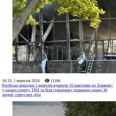
16:33, 1 вересня 2024
11166
Російські виродки 1 вересня вдарили 10 ракетами по Харкову:
у палаці спорту, ТРЦ та біля гідропарку поранено понад 30
людей, серед них діти