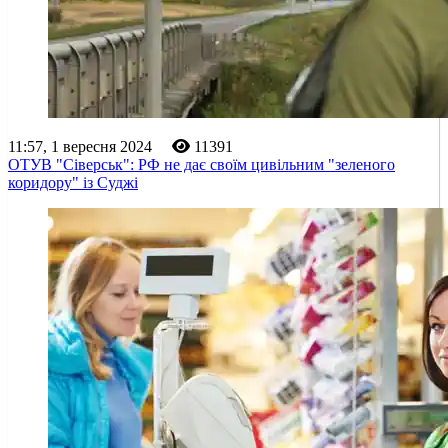
11:57, 1 вересня 2024
11391
ОТУВ "Сіверськ": РФ не дає своїм цивільним "зеленого
коридору" із Суджі