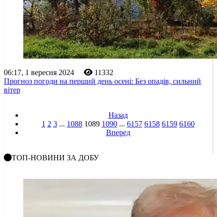
06:17, 1 вересня 2024
11332
Прогноз погоди на перший день осені: Без опадів, сильний
вітер
Назад
1
2
3
...
1088
1089
1090
...
6157
6158
6159
6160
Вперед
ТОП-НОВИНИ ЗА ДОБУ