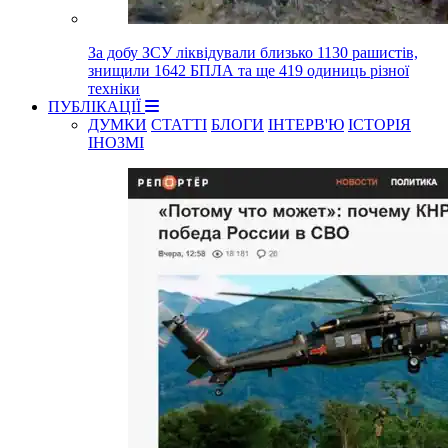
За добу ЗСУ ліквідували близько 1130 рашистів,
знищили 1642 БПЛА та ще 419 одиниць різної
техніки
ПУБЛІКАЦІЇ
ДУМКИ
СТАТТІ
БЛОГИ
ІНТЕРВ'Ю
ІСТОРІЯ
ІНОЗМІ