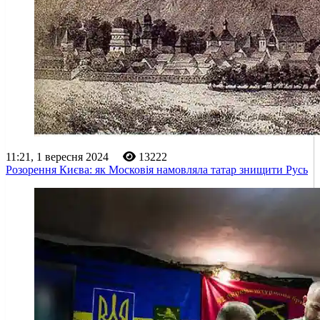
11:21, 1 вересня 2024
13222
Розорення Києва: як Московія намовляла татар знищити Русь