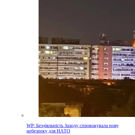
WP: Бездіяльність Заходу спровокувала нову
небезпеку для НАТО