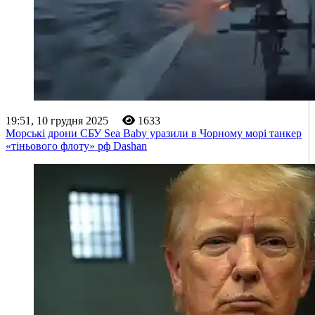
19:51, 10 грудня 2025
1633
Морські дрони СБУ Sea Baby уразили в Чорному морі танкер
«тіньового флоту» рф Dashan