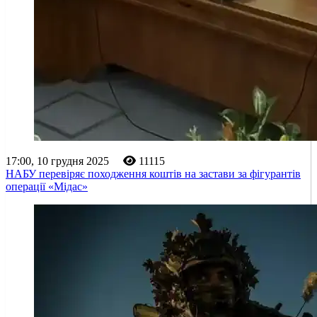
17:00, 10 грудня 2025
11115
НАБУ перевіряє походження коштів на застави за фігурантів
операції «Мідас»