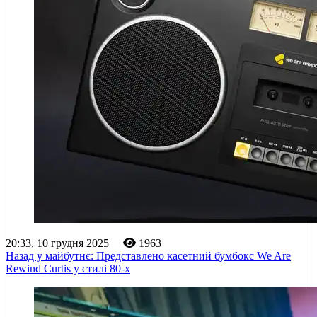
20:33, 10 грудня 2025
1963
Назад у майбутнє: Представлено касетний бумбокс We Are
Rewind Curtis у стилі 80-х