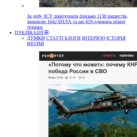
За добу ЗСУ ліквідували близько 1130 рашистів,
знищили 1642 БПЛА та ще 419 одиниць різної
техніки
ПУБЛІКАЦІЇ
ДУМКИ
СТАТТІ
БЛОГИ
ІНТЕРВ'Ю
ІСТОРІЯ
ІНОЗМІ