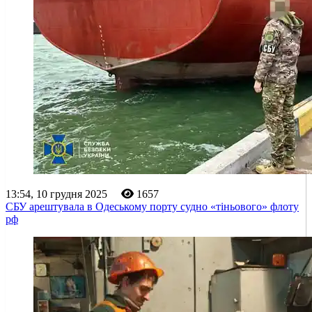
13:54, 10 грудня 2025
1657
СБУ арештувала в Одеському порту судно «тіньового» флоту
рф