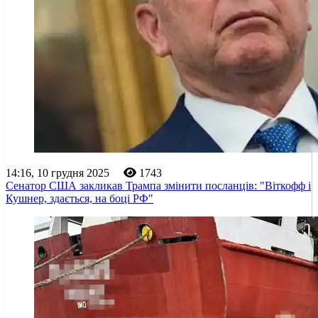
14:16, 10 грудня 2025
1743
Cенатор США закликав Трампа змінити посланців: "Віткофф і
Кушнер, здається, на боці РФ"