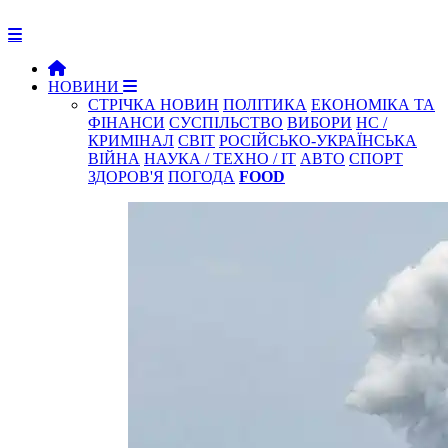
НОВИНИ
СТРІЧКА НОВИН
ПОЛІТИКА
ЕКОНОМІКА ТА
ФІНАНСИ
СУСПІЛЬСТВО
ВИБОРИ
НС /
КРИМІНАЛ
СВІТ
РОСІЙСЬКО-УКРАЇНСЬКА
ВІЙНА
НАУКА / ТЕХНО / IT
АВТО
СПОРТ
ЗДОРОВ'Я
ПОГОДА
FOOD