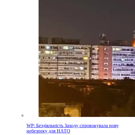
WP: Бездіяльність Заходу спровокувала нову
небезпеку для НАТО