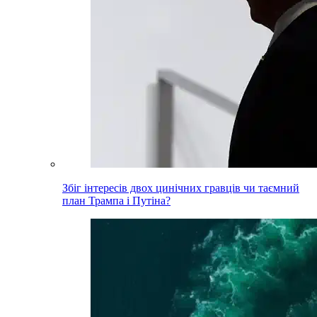
Збіг інтересів двох цинічних гравців чи таємний
план Трампа і Путіна?