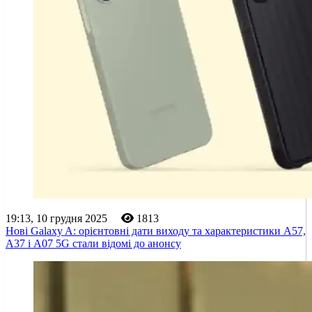
19:13, 10 грудня 2025
1813
Нові Galaxy A: орієнтовні дати виходу та характеристики A57,
A37 і A07 5G стали відомі до анонсу