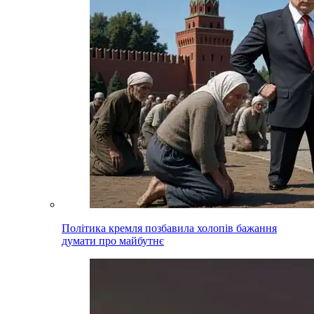
Політика кремля позбавила холопів бажання
думати про майбутнє