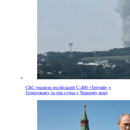
СБС уразили російський С-400 «Тріумф» у
Геленджику та три судна у Чорному морі