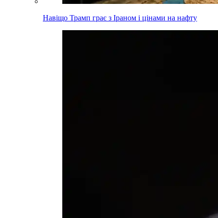
Навіщо Трамп грає з Іраном і цінами на нафту