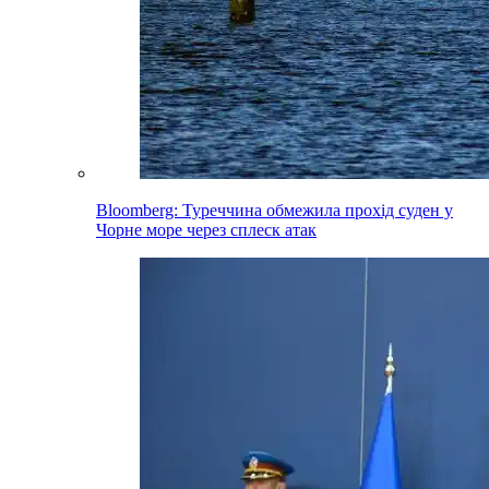
Bloomberg: Туреччина обмежила прохід суден у
Чорне море через сплеск атак