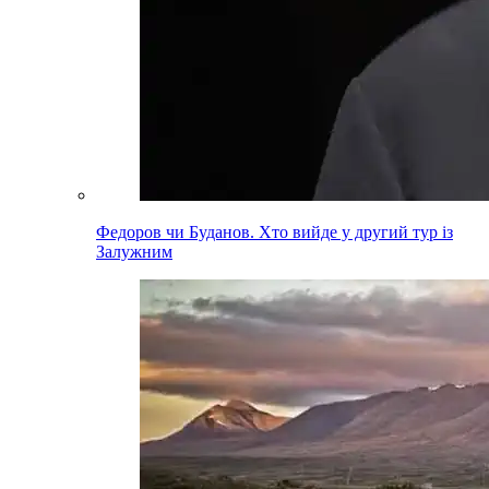
Федоров чи Буданов. Хто вийде у другий тур із
Залужним