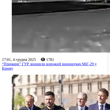
17:01, 4 грудня 2025
1781
“Примари” ГУР знищили ворожий винищувач МіГ-29 у
Криму