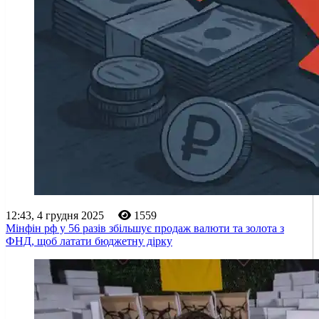
12:43, 4 грудня 2025
1559
Мінфін рф у 56 разів збільшує продаж валюти та золота з
ФНД, щоб латати бюджетну дірку