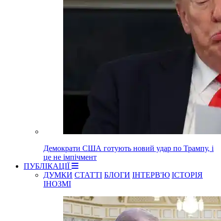
Демократи США готують новий удар по Трампу, і
це не імпічмент
ПУБЛІКАЦІЇ
ДУМКИ
СТАТТІ
БЛОГИ
ІНТЕРВ'Ю
ІСТОРІЯ
ІНОЗМІ