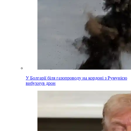
У Болгарії біля газопроводу на кордоні з Румунією
вибухнув дрон