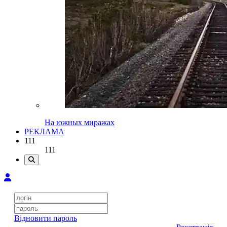
На южных миражах
РЕКЛАМА
111
111
Відновити пароль