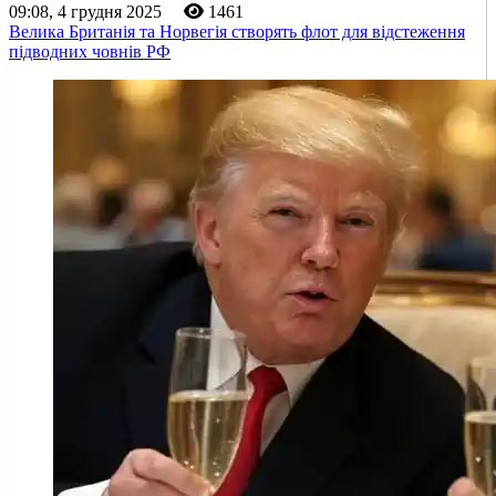
09:08, 4 грудня 2025
1461
Велика Британія та Норвегія створять флот для відстеження
підводних човнів РФ