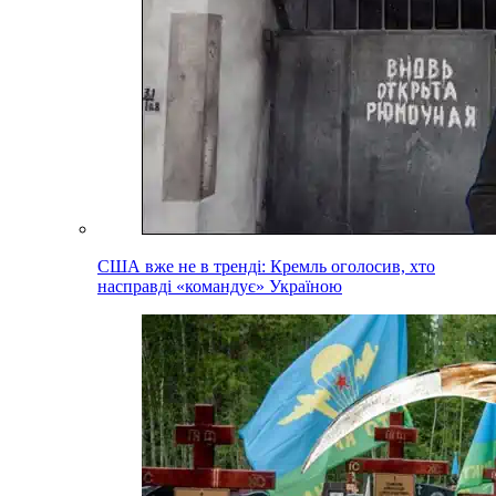
США вже не в тренді: Кремль оголосив, хто
насправді «командує» Україною