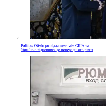
Politico: Обмін розвідданими між США та
Україною відновився до попереднього рівня