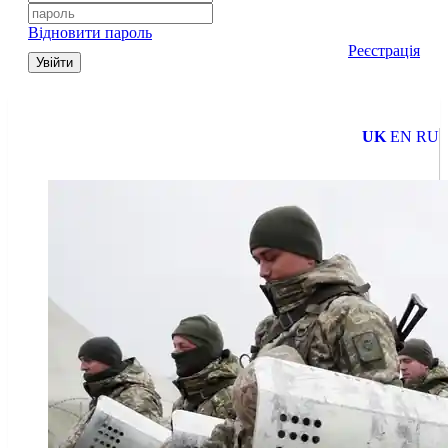
Відновити пароль
Реєстрація
Увійти
UK
EN
RU