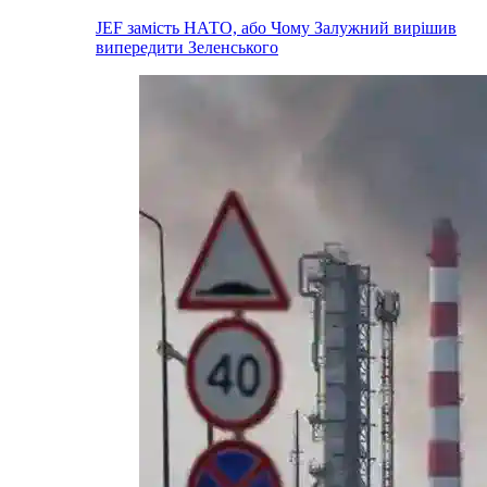
JEF замість НАТО, або Чому Залужний вирішив
випередити Зеленського