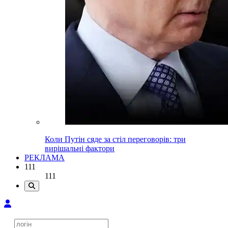
Коли Путін сяде за стіл переговорів: три
вирішальні фактори
РЕКЛАМА
111
111