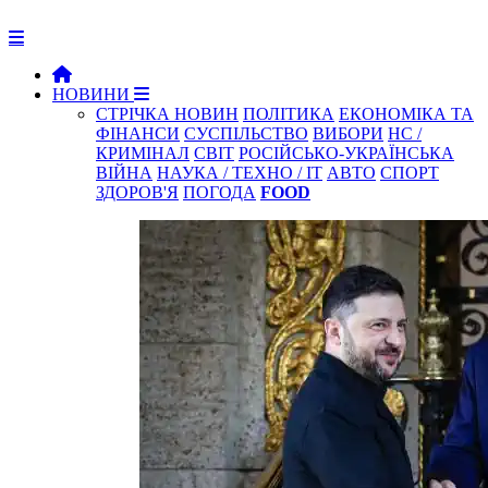
НОВИНИ
СТРІЧКА НОВИН
ПОЛІТИКА
ЕКОНОМІКА ТА
ФІНАНСИ
СУСПІЛЬСТВО
ВИБОРИ
НС /
КРИМІНАЛ
СВІТ
РОСІЙСЬКО-УКРАЇНСЬКА
ВІЙНА
НАУКА / ТЕХНО / IT
АВТО
СПОРТ
ЗДОРОВ'Я
ПОГОДА
FOOD