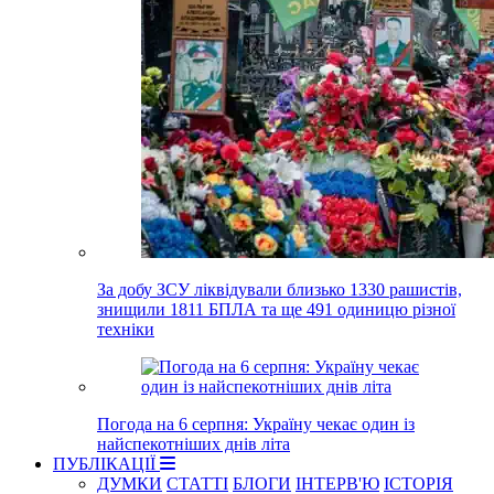
За добу ЗСУ ліквідували близько 1330 рашистів,
знищили 1811 БПЛА та ще 491 одиницю різної
техніки
Погода на 6 серпня: Україну чекає один із
найспекотніших днів літа
ПУБЛІКАЦІЇ
ДУМКИ
СТАТТІ
БЛОГИ
ІНТЕРВ'Ю
ІСТОРІЯ