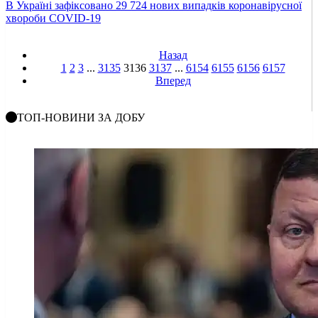
В Україні зафіксовано 29 724 нових випадків коронавірусної
хвороби COVID-19
Назад
1
2
3
...
3135
3136
3137
...
6154
6155
6156
6157
Вперед
ТОП-НОВИНИ ЗА ДОБУ