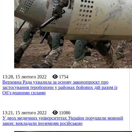
13:28, 15 лютого 2022
1754
Верховна Рада ухвалила за основу законопроєкт про
застосування тероборони у районах бойових дій разом із
Об’єднаними силами
13:21, 15 лютого 2022
11086
У двох медичних університетах України порушили мовний
закон: викладали іноземцям російською