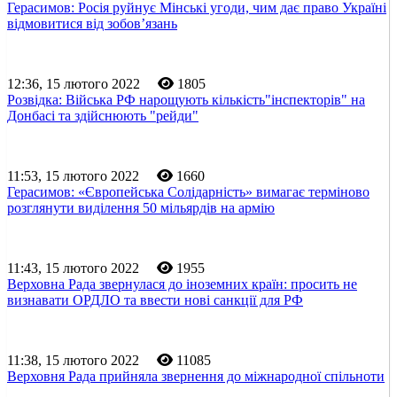
Герасимов: Росія руйнує Мінські угоди, чим дає право Україні
відмовитися від зобов’язань
12:36, 15 лютого 2022
1805
Розвідка: Війська РФ нарощують кількість"інспекторів" на
Донбасі та здійснюють "рейди"
11:53, 15 лютого 2022
1660
Герасимов: «Європейська Солідарність» вимагає терміново
розглянути виділення 50 мільярдів на армію
11:43, 15 лютого 2022
1955
Верховна Рада звернулася до іноземних країн: просить не
визнавати ОРДЛО та ввести нові санкції для РФ
11:38, 15 лютого 2022
11085
Верховня Рада прийняла звернення до міжнародної спільноти