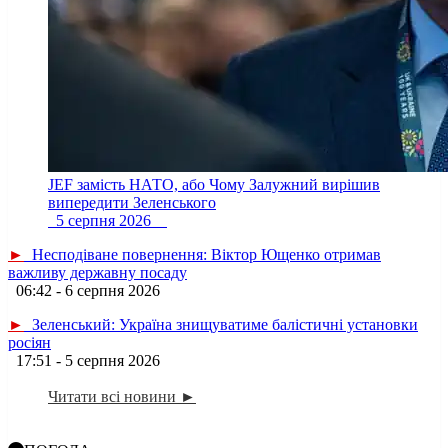
JEF замість НАТО, або Чому Залужний вирішив
випередити Зеленського
5 серпня 2026
►
Несподіване повернення: Віктор Ющенко отримав
важливу державну посаду
06:42 - 6 серпня 2026
►
Зеленський: Україна знищуватиме балістичні установки
росіян
17:51 - 5 серпня 2026
Читати всі новини ►