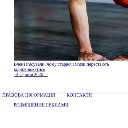
Вчені з’ясували, чому старіючі м’язи перестають
відновлюватися
2 серпня 2026
ПРАВОВА ІНФОРМАЦІЯ
КОНТАКТИ
РОЗМІЩЕННЯ РЕКЛАМИ