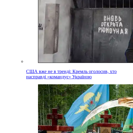
США вже не в тренді: Кремль оголосив, хто
насправді «командує» Україною