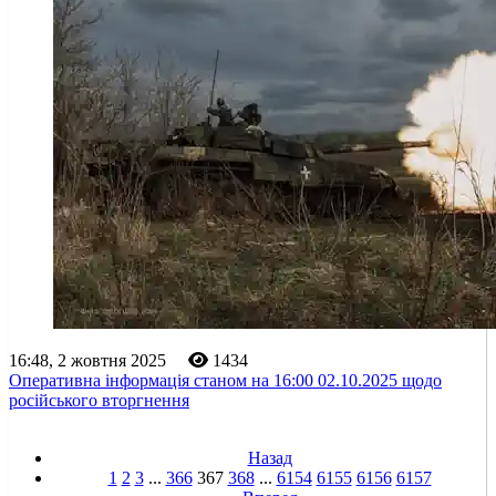
16:48, 2 жовтня 2025
1434
Оперативна інформація станом на 16:00 02.10.2025 щодо
російського вторгнення
Назад
1
2
3
...
366
367
368
...
6154
6155
6156
6157