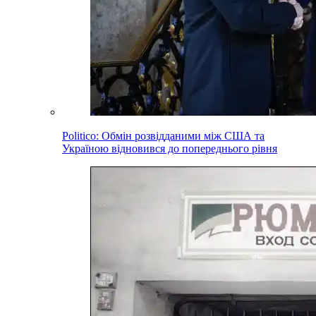
Politico: Обмін розвідданими між США та
Україною відновився до попереднього рівня