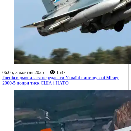
06:05, 3 жовтня 2025
1537
Греція відмовилася передавати Україні винищувачі Mirage
2000-5 попри тиск США і НАТО