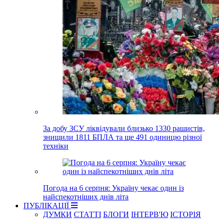
За добу ЗСУ ліквідували близько 1330 рашистів,
знищили 1811 БПЛА та ще 491 одиницю різної
техніки
Погода на 6 серпня: Україну чекає один із
найспекотніших днів літа
ПУБЛІКАЦІЇ
ДУМКИ
СТАТТІ
БЛОГИ
ІНТЕРВ'Ю
ІСТОРІЯ