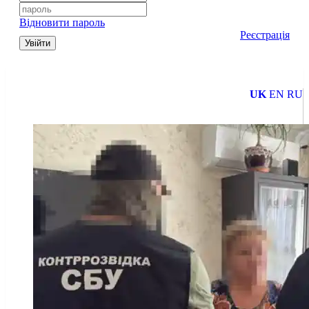
Відновити пароль
Реєстрація
Увійти
UK
EN
RU