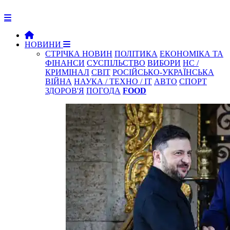
НОВИНИ
СТРІЧКА НОВИН
ПОЛІТИКА
ЕКОНОМІКА ТА
ФІНАНСИ
СУСПІЛЬСТВО
ВИБОРИ
НС /
КРИМІНАЛ
СВІТ
РОСІЙСЬКО-УКРАЇНСЬКА
ВІЙНА
НАУКА / ТЕХНО / IT
АВТО
СПОРТ
ЗДОРОВ'Я
ПОГОДА
FOOD