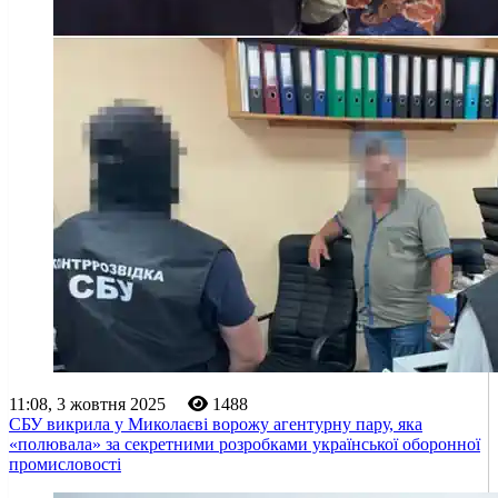
11:08, 3 жовтня 2025
1488
СБУ викрила у Миколаєві ворожу агентурну пару, яка
«полювала» за секретними розробками української оборонної
промисловості