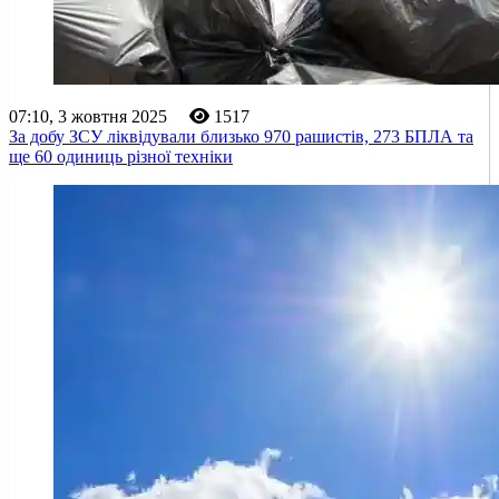
07:10, 3 жовтня 2025
1517
За добу ЗСУ ліквідували близько 970 рашистів, 273 БПЛА та
ще 60 одиниць різної техніки