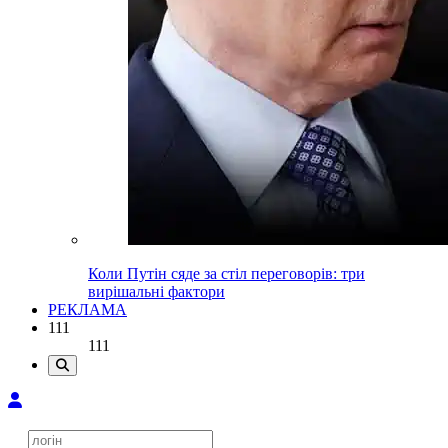
Коли Путін сяде за стіл переговорів: три
вирішальні фактори
РЕКЛАМА
111
111