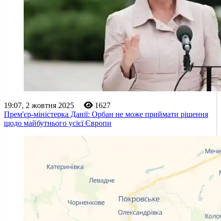
19:07, 2 жовтня 2025
1627
Прем'єр-міністерка Данії: Орбан не може приймати рішення
щодо майбутнього усієї Європи