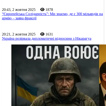
20:43, 2 жовтня 2025
1878
“Європейська Солідарність”: Ми знаємо, де є 300 мільярдів на
армію – заява фракції
20:21, 2 жовтня 2025
1631
Україна розірвала дипломатичні відносини з Нікарагуа