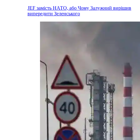
JEF замість НАТО, або Чому Залужний вирішив
випередити Зеленського