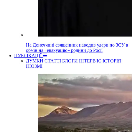
На Донеччині священник наводив удари по ЗСУ в
обмін на «евакуацію» родини до Росії
ПУБЛІКАЦІЇ
ДУМКИ
СТАТТІ
БЛОГИ
ІНТЕРВ'Ю
ІСТОРІЯ
ІНОЗМІ