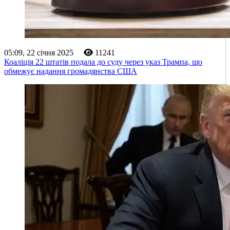
05:09, 22 січня 2025
11241
Коаліція 22 штатів подала до суду через указ Трампа, що
обмежує надання громадянства США