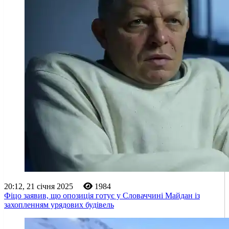
20:12, 21 січня 2025
1984
Фіцо заявив, що опозиція готує у Словаччині Майдан із
захопленням урядових будівель