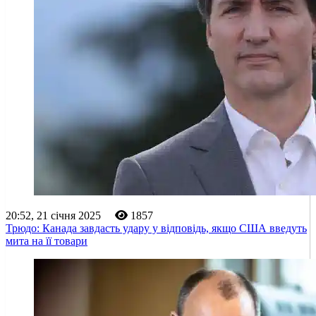
20:52, 21 січня 2025
1857
Трюдо: Канада завдасть удару у відповідь, якщо США введуть
мита на її товари