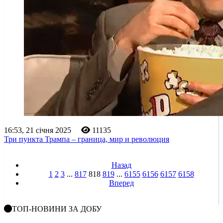
16:53, 21 січня 2025
11135
Три пункта Трампа – граница, мир и революция
Назад
1
2
3
...
817
818
819
...
6155
6156
6157
6158
Вперед
ТОП-НОВИНИ ЗА ДОБУ