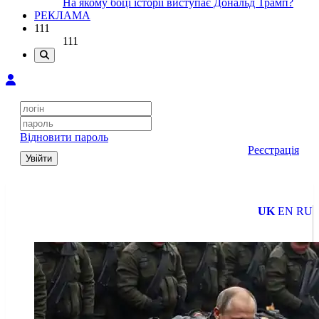
На якому боці історії виступає Дональд Трамп?
РЕКЛАМА
111
111
Відновити пароль
Реєстрація
Увійти
UK
EN
RU