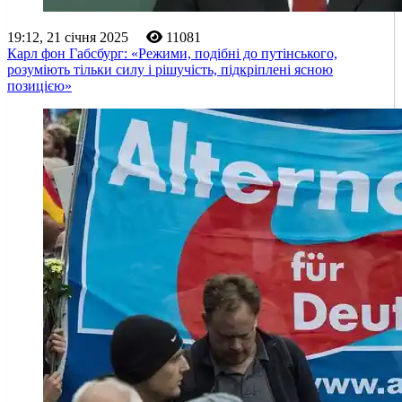
19:12, 21 січня 2025
11081
Карл фон Габсбург: «Режими, подібні до путінського,
розуміють тільки силу і рішучість, підкріплені ясною
позицією»