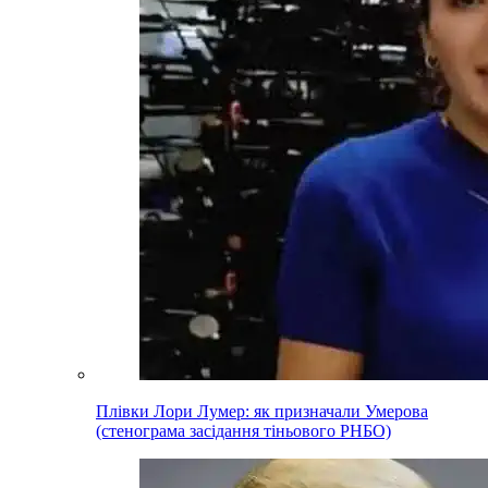
Плівки Лори Лумер: як призначали Умерова
(стенограма засідання тіньового РНБО)