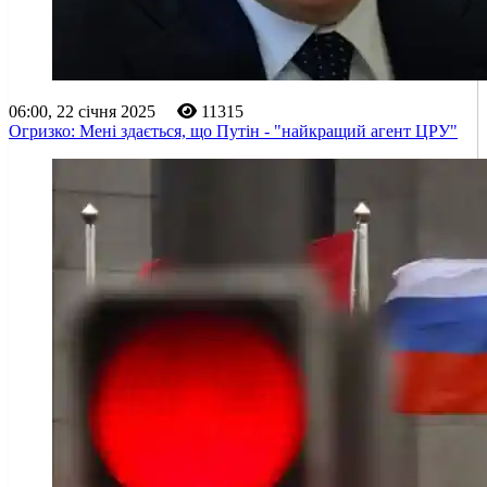
06:00, 22 січня 2025
11315
Огризко: Мені здається, що Путін - "найкращий агент ЦРУ"