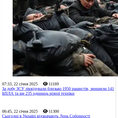
07:33, 22 січня 2025
11169
За добу ЗСУ ліквідували близько 1950 рашистів, знищили 141
БПЛА та ще 235 одиниць різної техніки
06:45, 22 січня 2025
11300
Сьогодні в Україні відзначають День Соборності