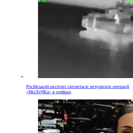
Російський експорт сиплеться: результати операції
«МоЛоЧКа» в цифрах