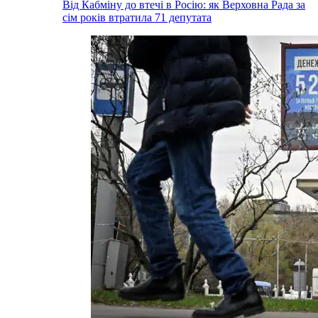
Від Кабміну до втечі в Росію: як Верховна Рада за
сім років втратила 71 депутата