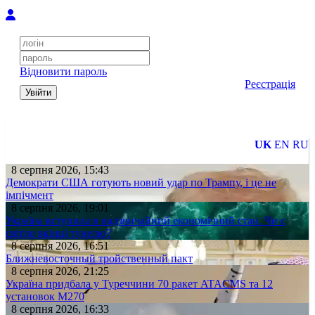
Відновити пароль
Реєстрація
Увійти
UK
EN
RU
8 серпня 2026, 15:43
Демократи США готують новий удар по Трампу, і це не
імпічмент
8 серпня 2026, 19:01
Україна вступила в надзвичайний економічний стан. Чи є
світло вкінці тунелю?
8 серпня 2026, 16:51
Ближневосточный тройственный пакт
8 серпня 2026, 21:25
Україна придбала у Туреччини 70 ракет ATACMS та 12
установок M270
8 серпня 2026, 16:33