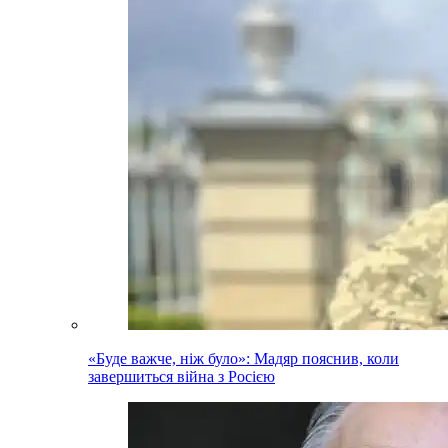
«Буде важче, ніж було»: Мадяр пояснив, коли
завершиться війна з Росією