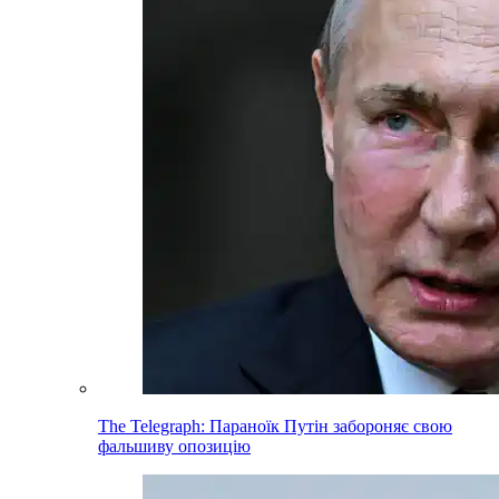
The Telegraph: Параноїк Путін забороняє свою
фальшиву опозицію