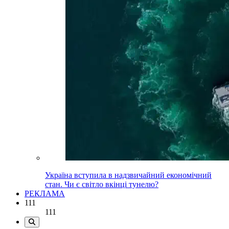
Україна вступила в надзвичайний економічний
стан. Чи є світло вкінці тунелю?
РЕКЛАМА
111
111