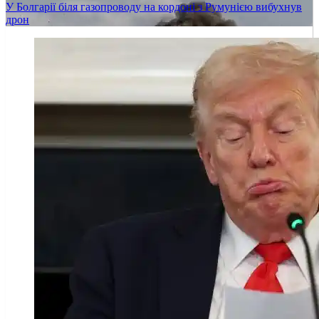
У Болгарії біля газопроводу на кордоні з Румунією вибухнув
дрон