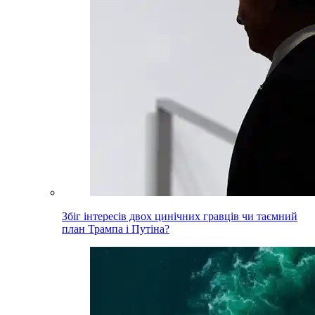
Збіг інтересів двох цинічних гравців чи таємний
план Трампа і Путіна?