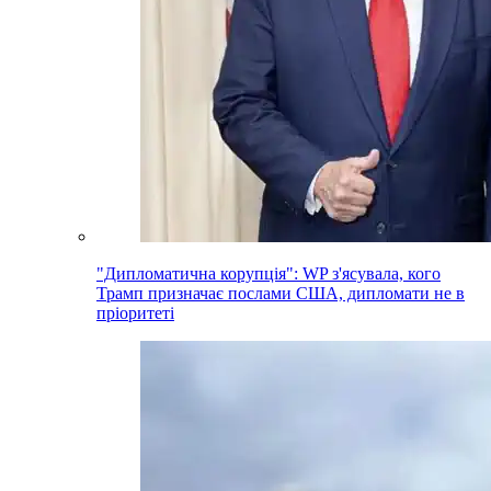
"Дипломатична корупція": WP з'ясувала, кого
Трамп призначає послами США, дипломати не в
пріоритеті