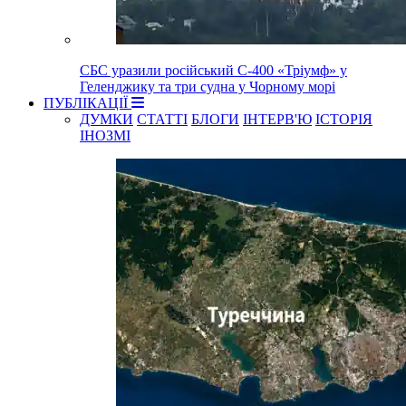
СБС уразили російський С-400 «Тріумф» у
Геленджику та три судна у Чорному морі
ПУБЛІКАЦІЇ
ДУМКИ
СТАТТІ
БЛОГИ
ІНТЕРВ'Ю
ІСТОРІЯ
ІНОЗМІ