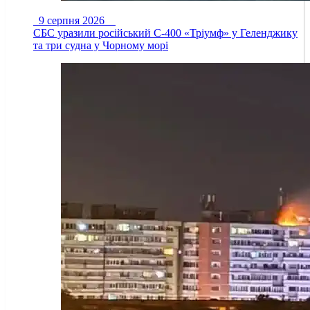
9 серпня 2026
СБС уразили російський С-400 «Тріумф» у Геленджику
та три судна у Чорному морі