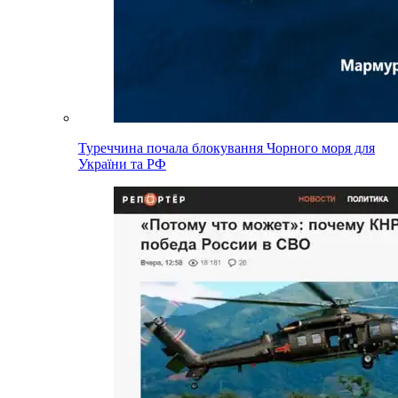
Туреччина почала блокування Чорного моря для
України та РФ