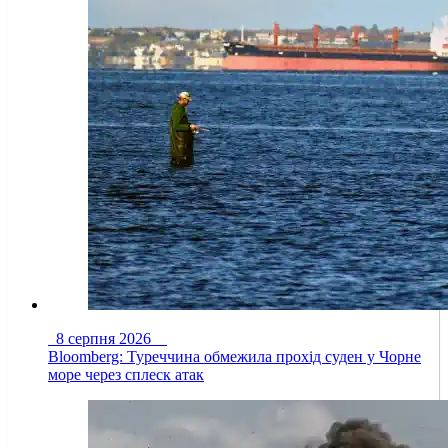
8 серпня 2026
Bloomberg: Туреччина обмежила прохід суден у Чорне
море через сплеск атак