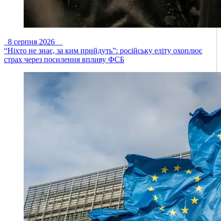
8 серпня 2026
“Ніхто не знає, за ким прийдуть”: російську еліту охоплює
страх через посилення впливу ФСБ