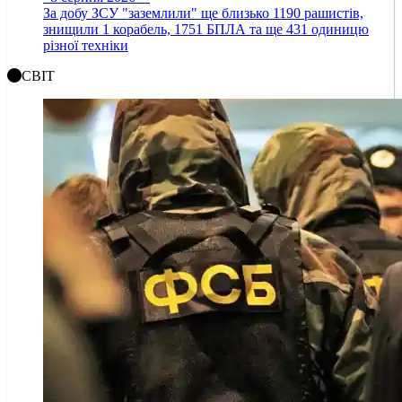
За добу ЗСУ "заземлили" ще близько 1190 рашистів,
знищили 1 корабель, 1751 БПЛА та ще 431 одиницю
різної техніки
СВІТ