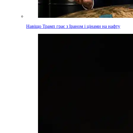
Навіщо Трамп грає з Іраном і цінами на нафту