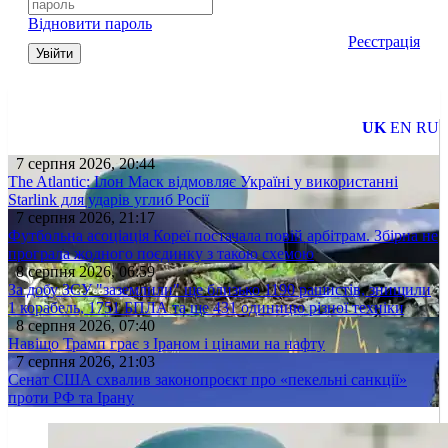
Відновити пароль
Реєстрація
Увійти
UK
EN
RU
7 серпня 2026, 20:44
The Atlantic: Ілон Маск відмовляє Україні у використанні
Starlink для ударів углиб Росії
7 серпня 2026, 21:17
Футбольна асоціація Кореї постачала повій арбітрам. Збірна не
програла жодного поєдинку з такою схемою
8 серпня 2026, 06:59
За добу ЗСУ "заземлили" ще близько 1190 рашистів, знищили
1 корабель, 1751 БПЛА та ще 431 одиницю різної техніки
8 серпня 2026, 07:40
Навіщо Трамп грає з Іраном і цінами на нафту
7 серпня 2026, 21:03
Сенат США схвалив законопроєкт про «пекельні санкції»
проти РФ та Ірану