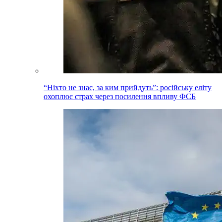
“Ніхто не знає, за ким прийдуть”: російську еліту
охоплює страх через посилення впливу ФСБ