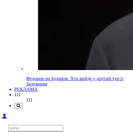
Федоров чи Буданов. Хто вийде у другий тур із
Залужним
РЕКЛАМА
111
111