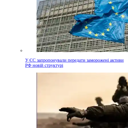
У ЄС запропонували передати заморожені активи
РФ новій структурі