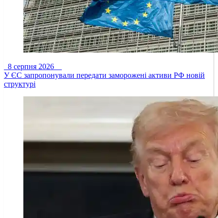
8 серпня 2026
У ЄС запропонували передати заморожені активи РФ новій
структурі