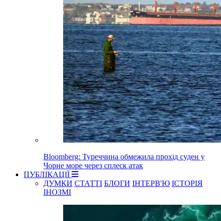
Bloomberg: Туреччина обмежила прохід суден у
Чорне море через сплеск атак
ПУБЛІКАЦІЇ
ДУМКИ
СТАТТІ
БЛОГИ
ІНТЕРВ'Ю
ІСТОРІЯ
ІНОЗМІ