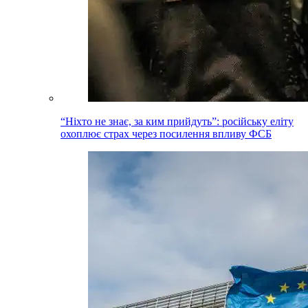
“Ніхто не знає, за ким прийдуть”: російську еліту
охоплює страх через посилення впливу ФСБ