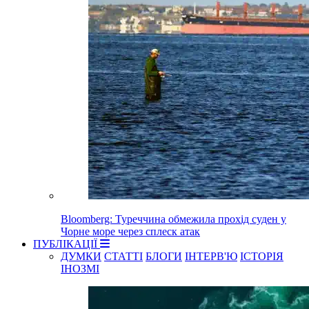
Bloomberg: Туреччина обмежила прохід суден у
Чорне море через сплеск атак
ПУБЛІКАЦІЇ
ДУМКИ
СТАТТІ
БЛОГИ
ІНТЕРВ'Ю
ІСТОРІЯ
ІНОЗМІ