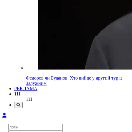
Федоров чи Буданов. Хто вийде у другий тур із
Залужним
РЕКЛАМА
111
111