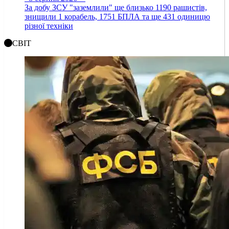
За добу ЗСУ "заземлили" ще близько 1190 рашистів,
знищили 1 корабель, 1751 БПЛА та ще 431 одиницю
різної техніки
СВІТ