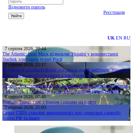
Відновити пароль
Реєстрація
Увійти
UK
EN
RU
7 серпня 2026, 20:44
The Atlantic: Ілон Маск відмовляє Україні у використанні
Starlink для ударів углиб Росії
7 серпня 2026, 21:17
Футбольна асоціація Кореї постачала повій арбітрам. Збірна не
програла жодного поєдинку з такою схемою
8 серпня 2026, 06:59
За добу ЗСУ "заземлили" ще близько 1190 рашистів, знищили
1 корабель, 1751 БПЛА та ще 431 одиницю різної техніки
8 серпня 2026, 07:40
Навіщо Трамп грає з Іраном і цінами на нафту
7 серпня 2026, 21:03
Сенат США схвалив законопроєкт про «пекельні санкції»
проти РФ та Ірану