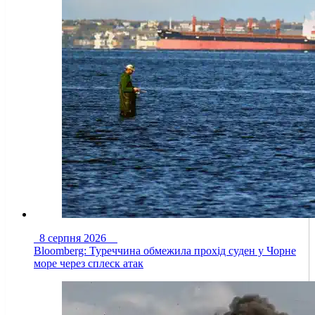
8 серпня 2026
Bloomberg: Туреччина обмежила прохід суден у Чорне
море через сплеск атак