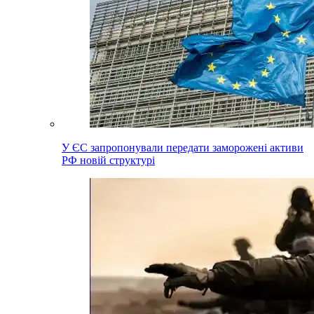
У ЄС запропонували передати заморожені активи
РФ новій структурі