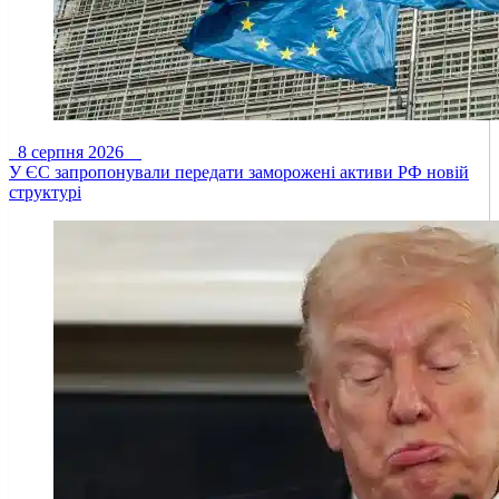
8 серпня 2026
У ЄС запропонували передати заморожені активи РФ новій
структурі