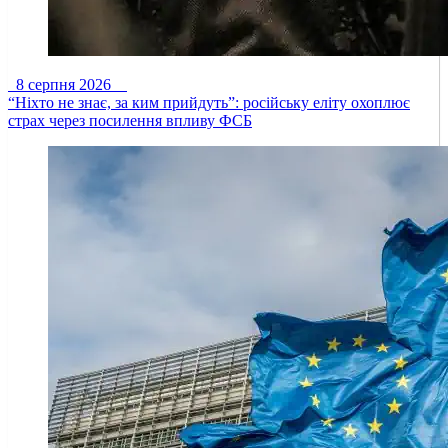
8 серпня 2026
“Ніхто не знає, за ким прийдуть”: російську еліту охоплює
страх через посилення впливу ФСБ