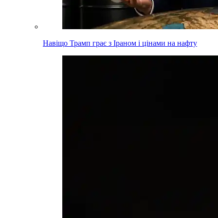
Навіщо Трамп грає з Іраном і цінами на нафту