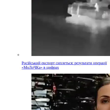
Російський експорт сиплеться: результати операції
«МоЛоЧКа» в цифрах