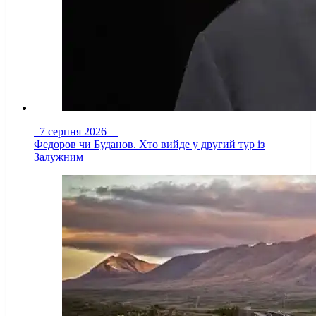
7 серпня 2026
Федоров чи Буданов. Хто вийде у другий тур із
Залужним