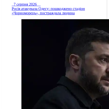
7 серпня 2026
Росія атакувала Одесу: пошкоджено стадіон
«Чорноморець», постраждала людина