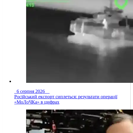
6 серпня 2026
Російський експорт сиплеться: результати операції
«МоЛоЧКа» в цифрах