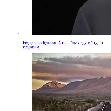
Федоров чи Буданов. Хто вийде у другий тур із
Залужним