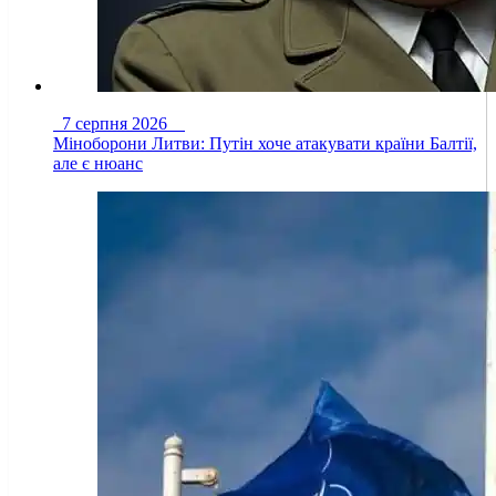
7 серпня 2026
Міноборони Литви: Путін хоче атакувати країни Балтії,
але є нюанс