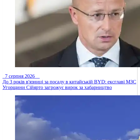
7 серпня 2026
До 3 років в'язниці за посаду в китайській BYD: ексглаві МЗС
Угорщини Сійярто загрожує вирок за хабарництво