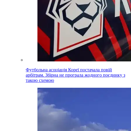
Футбольна асоціація Кореї постачала повій
арбітрам. Збірна не програла жодного поєдинку з
такою схемою