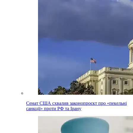
Сенат США схвалив законопроєкт про «пекельні
санкції» проти РФ та Ірану