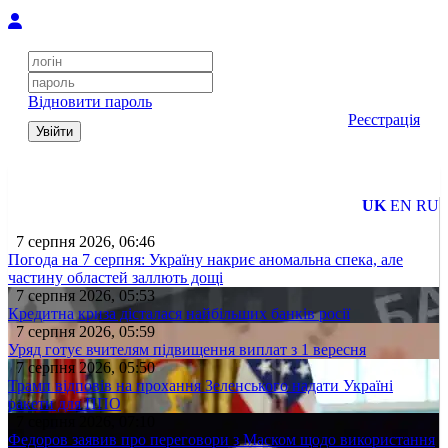
Відновити пароль
Реєстрація
Увійти
UK
EN
RU
7 серпня 2026, 06:46
Погода на 7 серпня: Україну накриє аномальна спека, але
частину областей заллють дощі
7 серпня 2026, 05:53
Кредитна криза дісталася найбільших банків росії
7 серпня 2026, 05:59
Уряд готує вчителям підвищення виплат з 1 вересня
7 серпня 2026, 05:50
Трамп відповів на прохання Зеленського надати Україні
ракети для ППО
7 серпня 2026, 07:10
Федоров заявив про переговори з Маском щодо використання