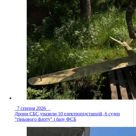
7 серпня 2026
Дрони СБС уразили 10 електропідстанцій, 6 суден
"тіньового флоту" і базу ФСБ