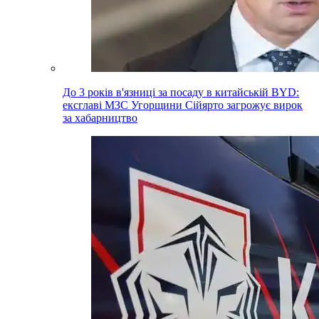
До 3 років в'язниці за посаду в китайській BYD:
ексглаві МЗС Угорщини Сійярто загрожує вирок
за хабарництво