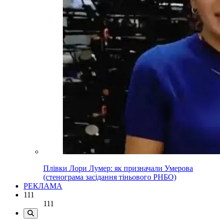
Плівки Лори Лумер: як призначали Умерова
(стенограма засідання тіньового РНБО)
РЕКЛАМА
111
111