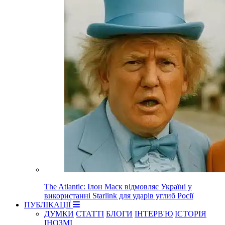
The Atlantic: Ілон Маск відмовляє Україні у
використанні Starlink для ударів углиб Росії
ПУБЛІКАЦІЇ
ДУМКИ
СТАТТІ
БЛОГИ
ІНТЕРВ'Ю
ІСТОРІЯ
ІНОЗМІ