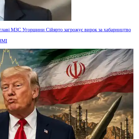
ксглаві МЗС Угорщини Сійярто загрожує вирок за хабарництво
ЗМІ