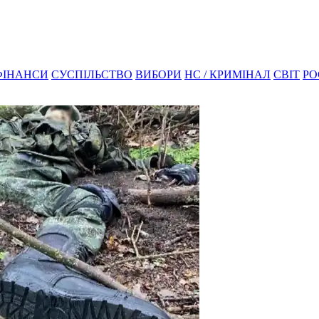
ФІНАНСИ
СУСПІЛЬСТВО
ВИБОРИ
НС / КРИМІНАЛ
СВІТ
РО