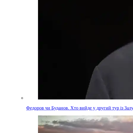
Федоров чи Буданов. Хто вийде у другий тур із За