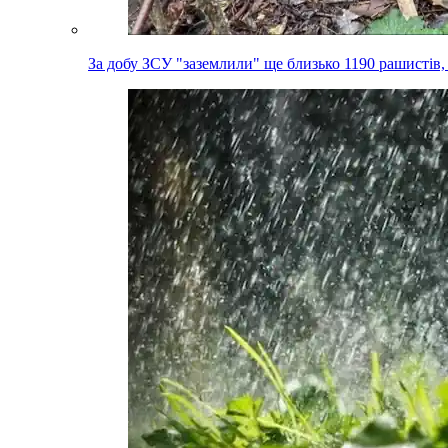
За добу ЗСУ "заземлили" ще близько 1190 рашистів