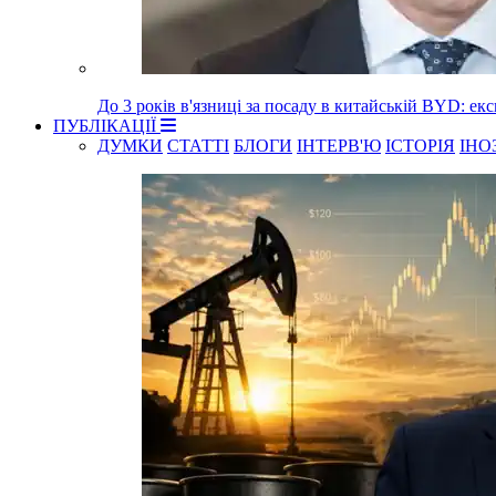
До 3 років в'язниці за посаду в китайській BYD: е
ПУБЛІКАЦІЇ
ДУМКИ
СТАТТІ
БЛОГИ
ІНТЕРВ'Ю
ІСТОРІЯ
ІНО