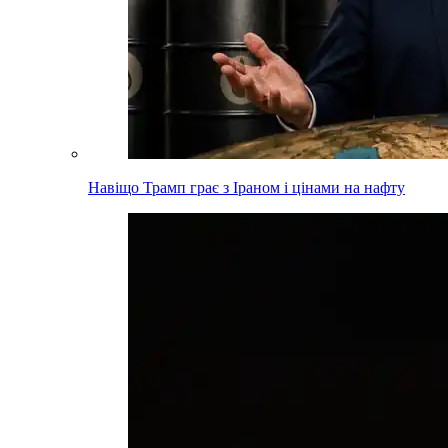
Навіщо Трамп грає з Іраном і цінами на нафту