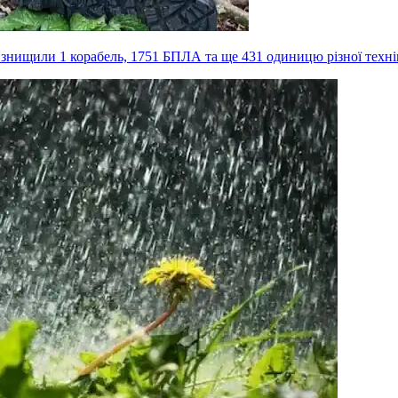
, знищили 1 корабель, 1751 БПЛА та ще 431 одиницю різної техн