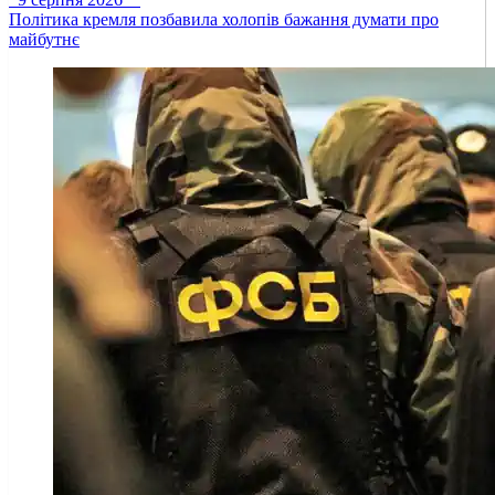
Політика кремля позбавила холопів бажання думати про
майбутнє