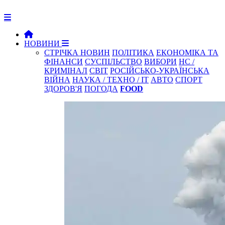
НОВИНИ
СТРІЧКА НОВИН
ПОЛІТИКА
ЕКОНОМІКА ТА
ФІНАНСИ
СУСПІЛЬСТВО
ВИБОРИ
НС /
КРИМІНАЛ
СВІТ
РОСІЙСЬКО-УКРАЇНСЬКА
ВІЙНА
НАУКА / ТЕХНО / IT
АВТО
СПОРТ
ЗДОРОВ'Я
ПОГОДА
FOOD