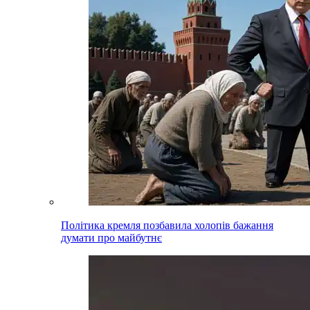
Політика кремля позбавила холопів бажання
думати про майбутнє