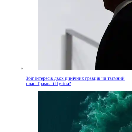
Збіг інтересів двох цинічних гравців чи таємний
план Трампа і Путіна?