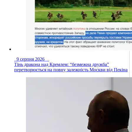
9 серпня 2026
Тінь дракона над Кремлем: “безмежна дружба”
перетворюється на повну залежність Москви від Пекіна