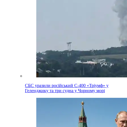
СБС уразили російський С-400 «Тріумф» у
Геленджику та три судна у Чорному морі