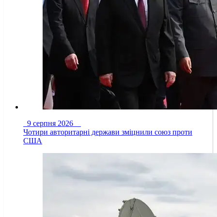
9 серпня 2026
Чотири авторитарні держави зміцнили союз проти
США