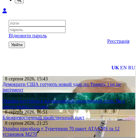
Відновити пароль
Реєстрація
Увійти
UK
EN
RU
8 серпня 2026, 15:43
Демократи США готують новий удар по Трампу, і це не
імпічмент
8 серпня 2026, 19:01
Україна вступила в надзвичайний економічний стан. Чи є
світло вкінці тунелю?
8 серпня 2026, 16:51
Ближневосточный тройственный пакт
8 серпня 2026, 21:25
Україна придбала у Туреччини 70 ракет ATACMS та 12
установок M270