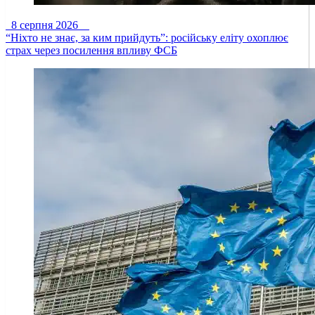
8 серпня 2026
“Ніхто не знає, за ким прийдуть”: російську еліту охоплює
страх через посилення впливу ФСБ