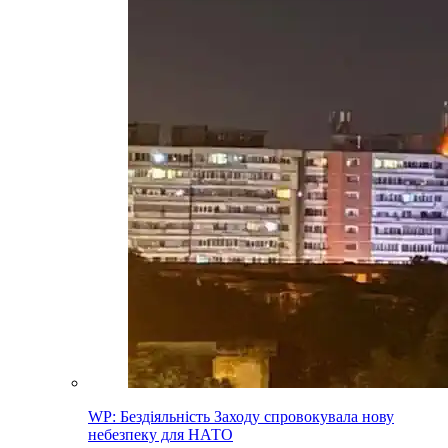
WP: Бездіяльність Заходу спровокувала нову
небезпеку для НАТО