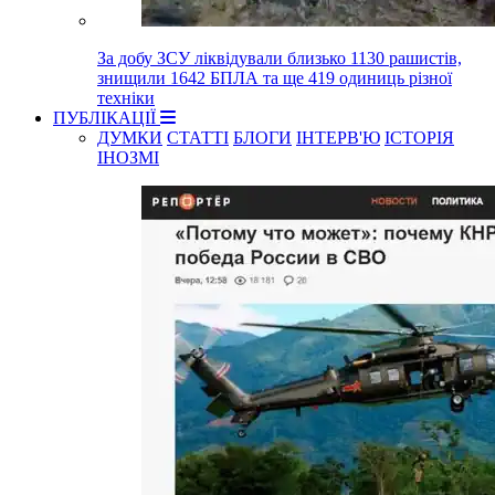
За добу ЗСУ ліквідували близько 1130 рашистів,
знищили 1642 БПЛА та ще 419 одиниць різної
техніки
ПУБЛІКАЦІЇ
ДУМКИ
СТАТТІ
БЛОГИ
ІНТЕРВ'Ю
ІСТОРІЯ
ІНОЗМІ