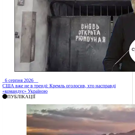
6 серпня 2026
США вже не в тренді: Кремль оголосив, хто насправді
«командує» Україною
ПУБЛІКАЦІЇ