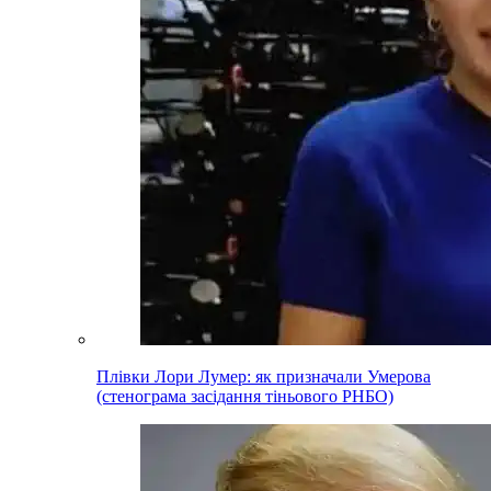
Плівки Лори Лумер: як призначали Умерова
(стенограма засідання тіньового РНБО)