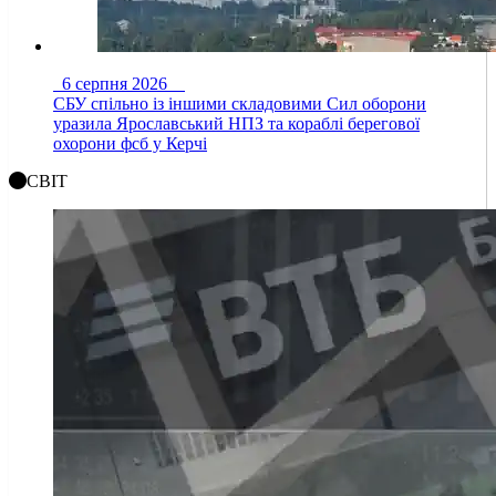
6 серпня 2026
СБУ спільно із іншими складовими Сил оборони
уразила Ярославський НПЗ та кораблі берегової
охорони фсб у Керчі
СВІТ