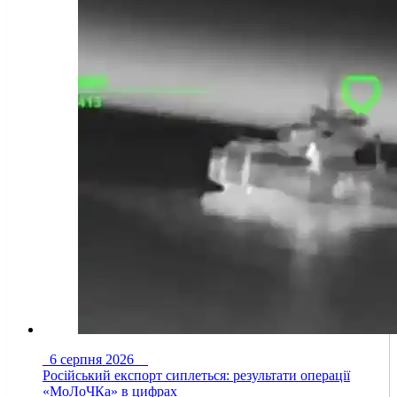
6 серпня 2026
Російський експорт сиплеться: результати операції
«МоЛоЧКа» в цифрах