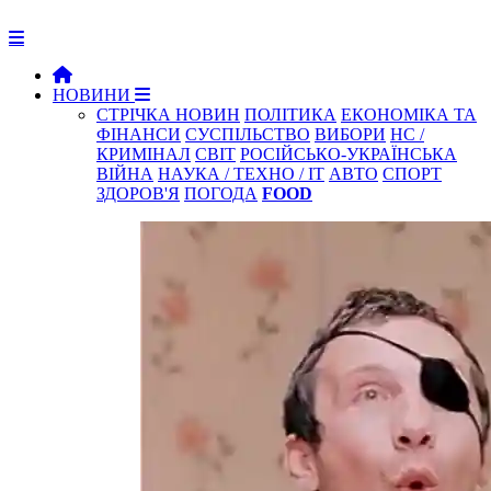
НОВИНИ
СТРІЧКА НОВИН
ПОЛІТИКА
ЕКОНОМІКА ТА
ФІНАНСИ
СУСПІЛЬСТВО
ВИБОРИ
НС /
КРИМІНАЛ
СВІТ
РОСІЙСЬКО-УКРАЇНСЬКА
ВІЙНА
НАУКА / ТЕХНО / IT
АВТО
СПОРТ
ЗДОРОВ'Я
ПОГОДА
FOOD