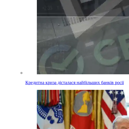
Кредитна криза дісталася найбільших банків росії