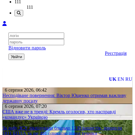
111
111
Відновити пароль
Реєстрація
Увійти
UK
EN
RU
6 серпня 2026, 06:42
Несподіване повернення: Віктор Ющенко отримав важливу
державну посаду
6 серпня 2026, 07:20
США вже не в тренді: Кремль оголосив, хто насправді
«командує» Україною
6 серпня 2026, 07:07
За добу ЗСУ ліквідували близько 1330 рашистів, знищили
1811 БПЛА та ще 491 одиницю різної техніки