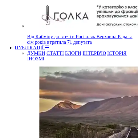
Від Кабміну до втечі в Росію: як Верховна Рада за
сім років втратила 71 депутата
ПУБЛІКАЦІЇ
ДУМКИ
СТАТТІ
БЛОГИ
ІНТЕРВ'Ю
ІСТОРІЯ
ІНОЗМІ