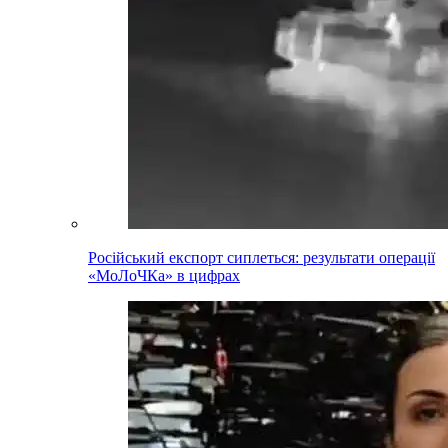
Російський експорт сиплеться: результати операції
«МоЛоЧКа» в цифрах