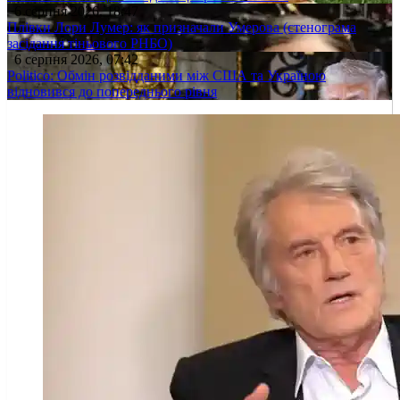
6 серпня 2026, 18:47
Плівки Лори Лумер: як призначали Умерова (стенограма
засідання тіньового РНБО)
6 серпня 2026, 07:42
Politico: Обмін розвідданими між США та Україною
відновився до попереднього рівня