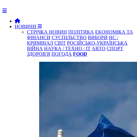
НОВИНИ
СТРІЧКА НОВИН
ПОЛІТИКА
ЕКОНОМІКА ТА
ФІНАНСИ
СУСПІЛЬСТВО
ВИБОРИ
НС /
КРИМІНАЛ
СВІТ
РОСІЙСЬКО-УКРАЇНСЬКА
ВІЙНА
НАУКА / ТЕХНО / IT
АВТО
СПОРТ
ЗДОРОВ'Я
ПОГОДА
FOOD