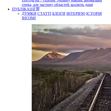
Погода на 7 серпня: Україну накриє аномальна
спека, але частину областей заллють дощі
ПУБЛІКАЦІЇ
ДУМКИ
СТАТТІ
БЛОГИ
ІНТЕРВ'Ю
ІСТОРІЯ
ІНОЗМІ