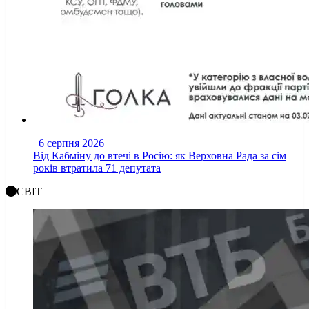
6 серпня 2026
Від Кабміну до втечі в Росію: як Верховна Рада за сім
років втратила 71 депутата
СВІТ