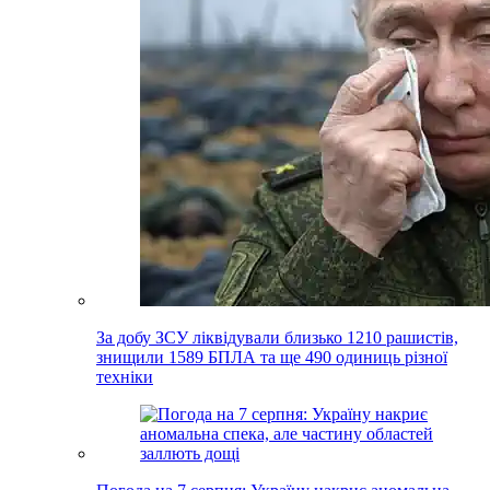
За добу ЗСУ ліквідували близько 1210 рашистів,
знищили 1589 БПЛА та ще 490 одиниць різної
техніки