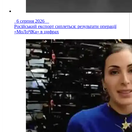
6 серпня 2026
Російський експорт сиплеться: результати операції
«МоЛоЧКа» в цифрах