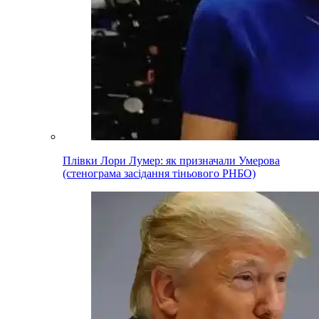
Плівки Лори Лумер: як призначали Умерова
(стенограма засідання тіньового РНБО)