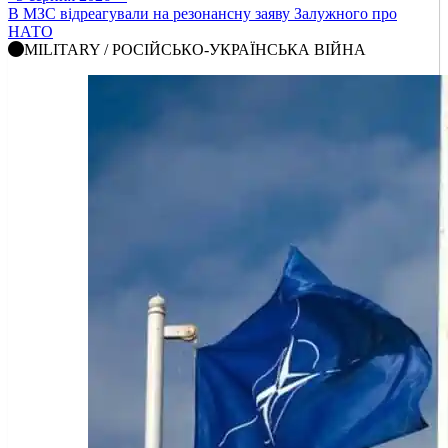
В МЗС відреагували на резонансну заяву Залужного про
НАТО
MILITARY / РОСІЙСЬКО-УКРАЇНСЬКА ВІЙНА