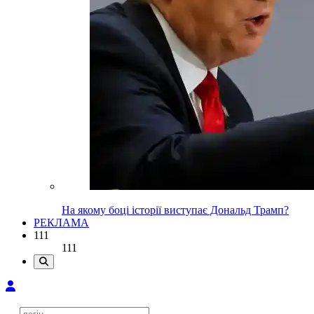
На якому боці історії виступає Дональд Трамп?
РЕКЛАМА
111
111