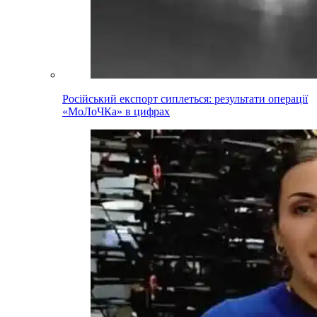
Російський експорт сиплеться: результати операції
«МоЛоЧКа» в цифрах