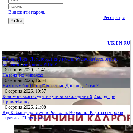
Відновити пароль
Реєстрація
Увійти
UK
EN
RU
6 серпня 2026, 18:47
Плівки Лори Лумер: як призначали Умерова (стенограма
засідання тіньового РНБО)
6 серпня 2026, 21:41
На южных миражах
6 серпня 2026, 16:54
На якому боці історії виступає Дональд Трамп?
6 серпня 2026, 19:57
Коломойського судитимуть за заволодіння 9,2 млрд грн
ПриватБанку
6 серпня 2026, 21:08
Від Кабміну до втечі в Росію: як Верховна Рада за сім років
втратила 71 депутата