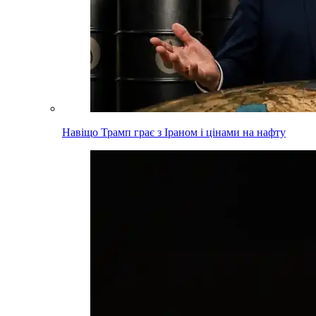
Навіщо Трамп грає з Іраном і цінами на нафту