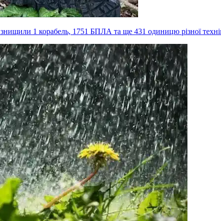
, знищили 1 корабель, 1751 БПЛА та ще 431 одиницю різної техн