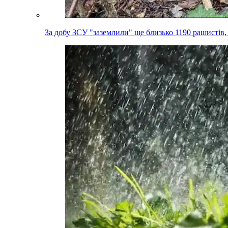
За добу ЗСУ "заземлили" ще близько 1190 рашистів