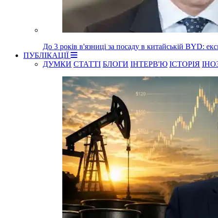
До 3 років в'язниці за посаду в китайській BYD: е
ПУБЛІКАЦІЇ
ДУМКИ
СТАТТІ
БЛОГИ
ІНТЕРВ'Ю
ІСТОРІЯ
ІНО