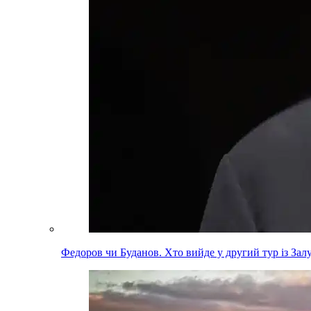
Федоров чи Буданов. Хто вийде у другий тур із За