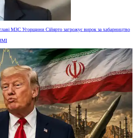
ксглаві МЗС Угорщини Сійярто загрожує вирок за хабарництво
ЗМІ