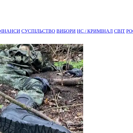
ФІНАНСИ
СУСПІЛЬСТВО
ВИБОРИ
НС / КРИМІНАЛ
СВІТ
РО