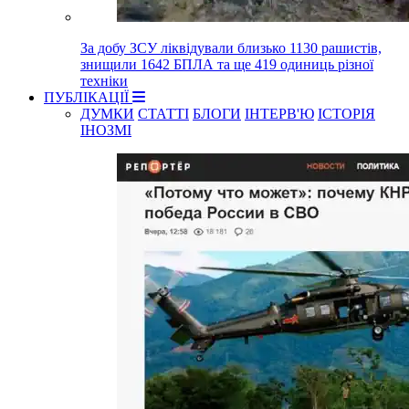
За добу ЗСУ ліквідували близько 1130 рашистів,
знищили 1642 БПЛА та ще 419 одиниць різної
техніки
ПУБЛІКАЦІЇ
ДУМКИ
СТАТТІ
БЛОГИ
ІНТЕРВ'Ю
ІСТОРІЯ
ІНОЗМІ