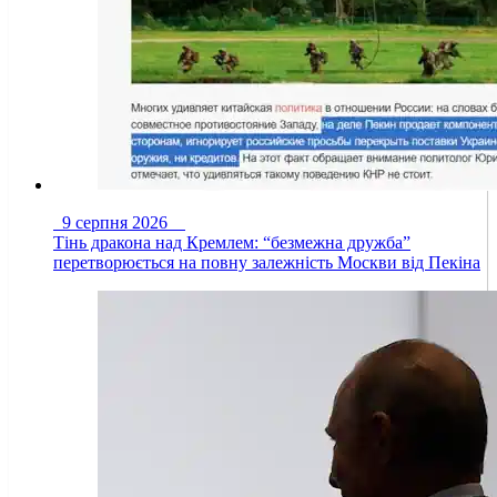
9 серпня 2026
Тінь дракона над Кремлем: “безмежна дружба”
перетворюється на повну залежність Москви від Пекіна