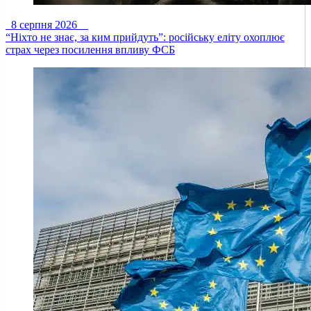
8 серпня 2026
“Ніхто не знає, за ким прийдуть”: російську еліту охоплює
страх через посилення впливу ФСБ