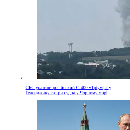
СБС уразили російський С-400 «Тріумф» у
Геленджику та три судна у Чорному морі