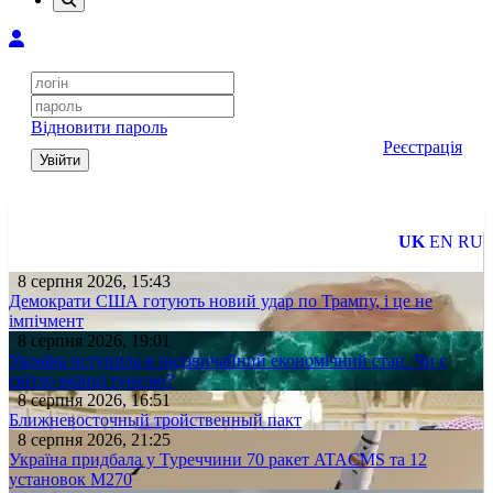
Відновити пароль
Реєстрація
Увійти
UK
EN
RU
8 серпня 2026, 15:43
Демократи США готують новий удар по Трампу, і це не
імпічмент
8 серпня 2026, 19:01
Україна вступила в надзвичайний економічний стан. Чи є
світло вкінці тунелю?
8 серпня 2026, 16:51
Ближневосточный тройственный пакт
8 серпня 2026, 21:25
Україна придбала у Туреччини 70 ракет ATACMS та 12
установок M270