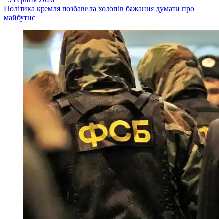
Політика кремля позбавила холопів бажання думати про
майбутнє