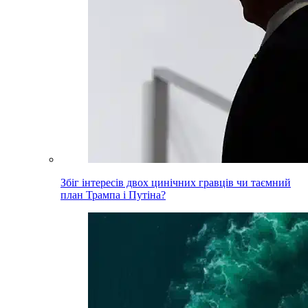
Збіг інтересів двох цинічних гравців чи таємний
план Трампа і Путіна?