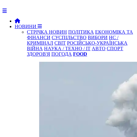
НОВИНИ
СТРІЧКА НОВИН
ПОЛІТИКА
ЕКОНОМІКА ТА
ФІНАНСИ
СУСПІЛЬСТВО
ВИБОРИ
НС /
КРИМІНАЛ
СВІТ
РОСІЙСЬКО-УКРАЇНСЬКА
ВІЙНА
НАУКА / ТЕХНО / IT
АВТО
СПОРТ
ЗДОРОВ'Я
ПОГОДА
FOOD