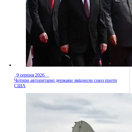
9 серпня 2026
Чотири авторитарні держави зміцнили союз проти
США