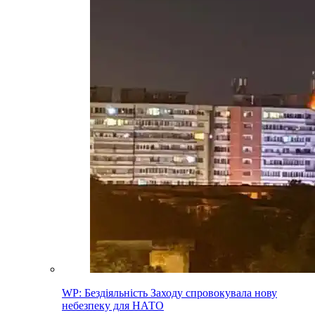
WP: Бездіяльність Заходу спровокувала нову
небезпеку для НАТО