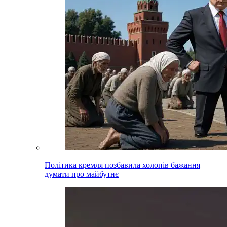
Політика кремля позбавила холопів бажання
думати про майбутнє