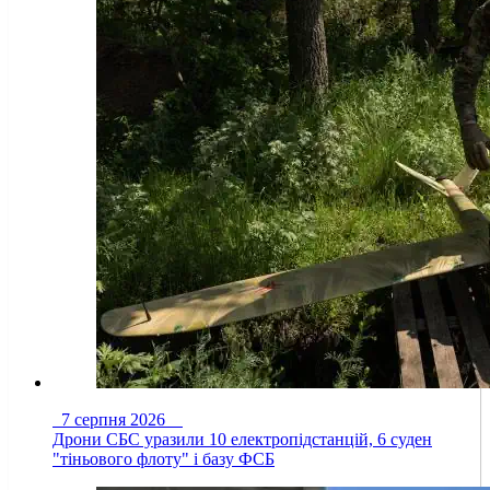
7 серпня 2026
Дрони СБС уразили 10 електропідстанцій, 6 суден
"тіньового флоту" і базу ФСБ