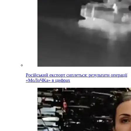
Російський експорт сиплеться: результати операції
«МоЛоЧКа» в цифрах