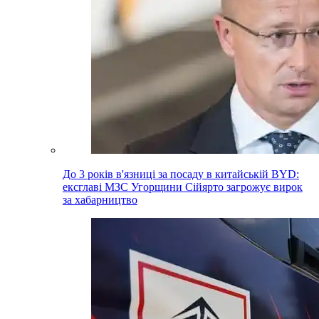
До 3 років в'язниці за посаду в китайській BYD:
ексглаві МЗС Угорщини Сійярто загрожує вирок
за хабарництво