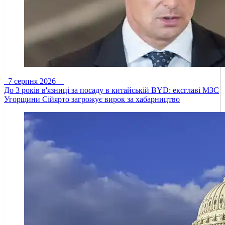
7 серпня 2026
До 3 років в'язниці за посаду в китайській BYD: ексглаві МЗС
Угорщини Сійярто загрожує вирок за хабарництво