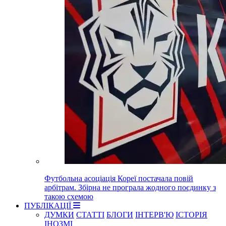
Футбольна асоціація Кореї постачала повій
арбітрам. Збірна не програла жодного поєдинку з
такою схемою
ПУБЛІКАЦІЇ
ДУМКИ
СТАТТІ
БЛОГИ
ІНТЕРВ'Ю
ІСТОРІЯ
ІНОЗМІ