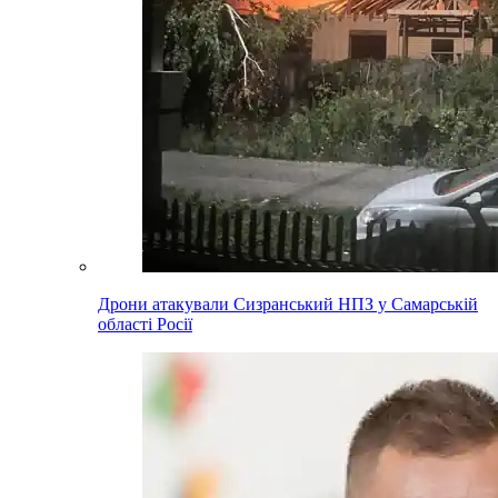
Дрони атакували Сизранський НПЗ у Самарській
області Росії