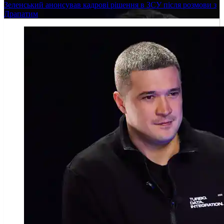
Зеленський анонсував кадрові рішення в ЗСУ після розмови з
Драпатим