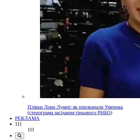
Плівки Лори Лумер: як призначали Умерова
(стенограма засідання тіньового РНБО)
РЕКЛАМА
111
111