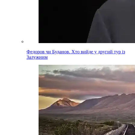
Федоров чи Буданов. Хто вийде у другий тур із
Залужним