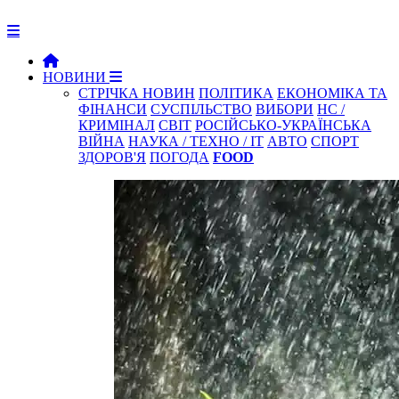
НОВИНИ
СТРІЧКА НОВИН
ПОЛІТИКА
ЕКОНОМІКА ТА
ФІНАНСИ
СУСПІЛЬСТВО
ВИБОРИ
НС /
КРИМІНАЛ
СВІТ
РОСІЙСЬКО-УКРАЇНСЬКА
ВІЙНА
НАУКА / ТЕХНО / IT
АВТО
СПОРТ
ЗДОРОВ'Я
ПОГОДА
FOOD