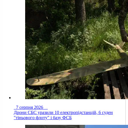
7 серпня 2026
Дрони СБС уразили 10 електропідстанцій, 6 суден
"тіньового флоту" і базу ФСБ