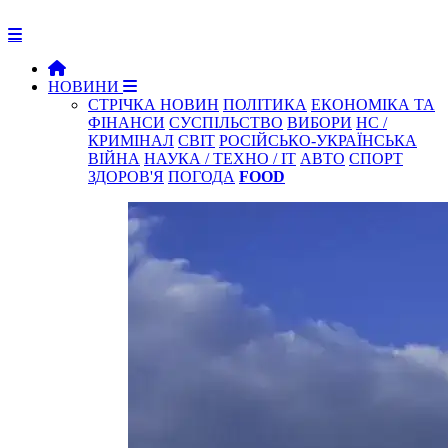
НОВИНИ
СТРІЧКА НОВИН
ПОЛІТИКА
ЕКОНОМІКА ТА
ФІНАНСИ
СУСПІЛЬСТВО
ВИБОРИ
НС /
КРИМІНАЛ
СВІТ
РОСІЙСЬКО-УКРАЇНСЬКА
ВІЙНА
НАУКА / ТЕХНО / IT
АВТО
СПОРТ
ЗДОРОВ'Я
ПОГОДА
FOOD