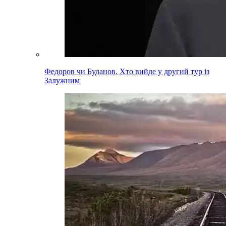
Федоров чи Буданов. Хто вийде у другий тур із
Залужним