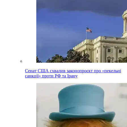
Сенат США схвалив законопроєкт про «пекельні
санкції» проти РФ та Ірану