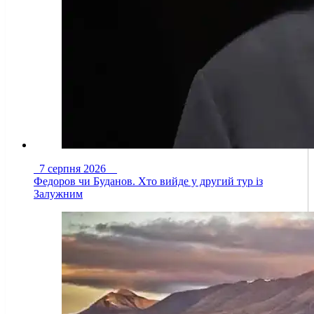
7 серпня 2026
Федоров чи Буданов. Хто вийде у другий тур із
Залужним