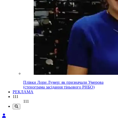
Плівки Лори Лумер: як призначали Умерова
(стенограма засідання тіньового РНБО)
РЕКЛАМА
111
111