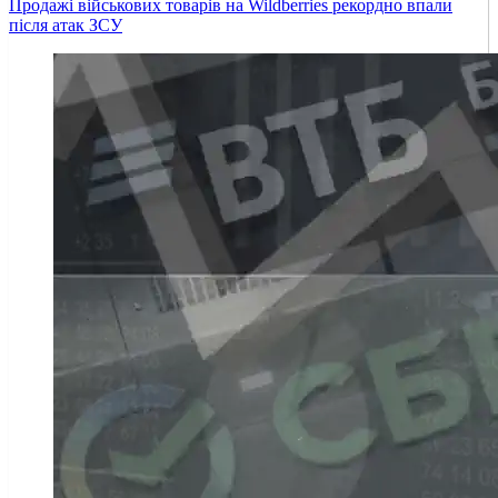
Продажі військових товарів на Wildberries рекордно впали
після атак ЗСУ