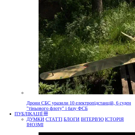
Дрони СБС уразили 10 електропідстанцій, 6 суден
"тіньового флоту" і базу ФСБ
ПУБЛІКАЦІЇ
ДУМКИ
СТАТТІ
БЛОГИ
ІНТЕРВ'Ю
ІСТОРІЯ
ІНОЗМІ