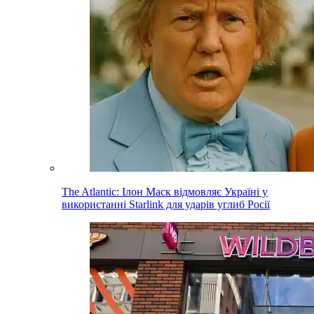
The Atlantic: Ілон Маск відмовляє Україні у
використанні Starlink для ударів углиб Росії