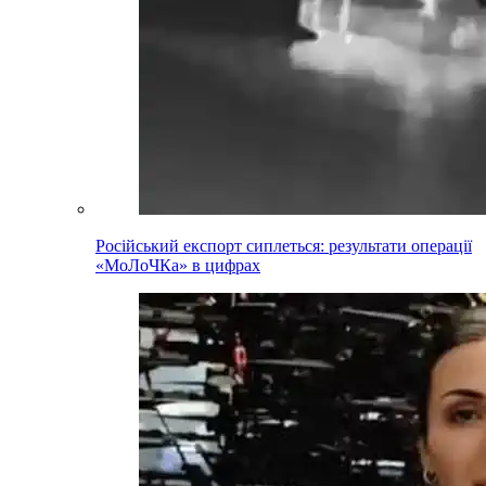
Російський експорт сиплеться: результати операції
«МоЛоЧКа» в цифрах