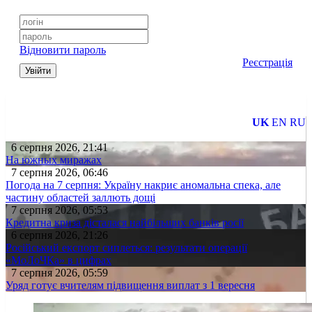
Відновити пароль
Реєстрація
Увійти
UK
EN
RU
6 серпня 2026, 21:41
На южных миражах
7 серпня 2026, 06:46
Погода на 7 серпня: Україну накриє аномальна спека, але
частину областей заллють дощі
7 серпня 2026, 05:53
Кредитна криза дісталася найбільших банків росії
6 серпня 2026, 21:26
Російський експорт сиплеться: результати операції
«МоЛоЧКа» в цифрах
7 серпня 2026, 05:59
Уряд готує вчителям підвищення виплат з 1 вересня