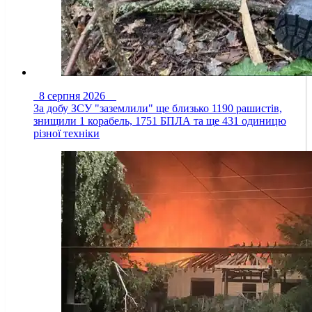
8 серпня 2026
За добу ЗСУ "заземлили" ще близько 1190 рашистів,
знищили 1 корабель, 1751 БПЛА та ще 431 одиницю
різної техніки