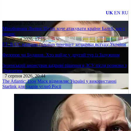
UK
EN
RU
7 серпня 2026, 16:47
Міноборони Литви: Путін хоче атакувати країни Балтії, але є
нюанс
7 серпня 2026, 17:19
FT: В ЄС назвали головну причину затримки вступу України
7 серпня 2026, 20:09
Федоров чи Буданов. Хто вийде у другий тур із Залужним
7 серпня 2026, 17:07
Зеленський анонсував кадрові рішення в ЗСУ після розмови з
Драпатим
7 серпня 2026, 20:44
The Atlantic: Ілон Маск відмовляє Україні у використанні
Starlink для ударів углиб Росії