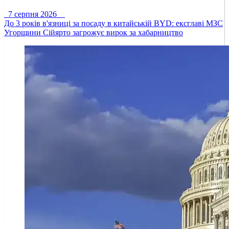
7 серпня 2026
До 3 років в'язниці за посаду в китайській BYD: ексглаві МЗС
Угорщини Сійярто загрожує вирок за хабарництво