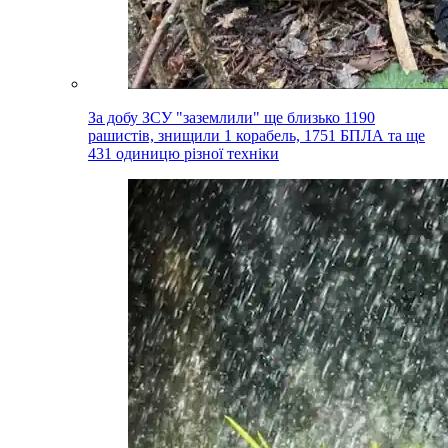
За добу ЗСУ "заземлили" ще близько 1190
рашистів, знищили 1 корабель, 1751 БПЛА та ще
431 одиницю різної техніки