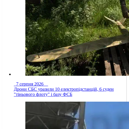
7 серпня 2026
Дрони СБС уразили 10 електропідстанцій, 6 суден
"тіньового флоту" і базу ФСБ