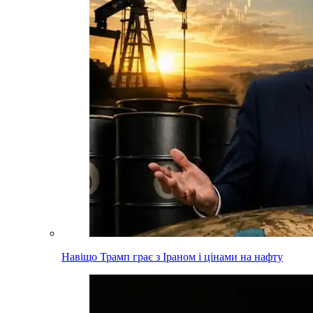
Навіщо Трамп грає з Іраном і цінами на нафту