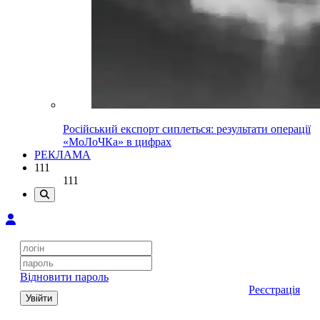
Російський експорт сиплеться: результати операції
«МоЛоЧКа» в цифрах
РЕКЛАМА
111
111
Відновити пароль
Реєстрація
Увійти