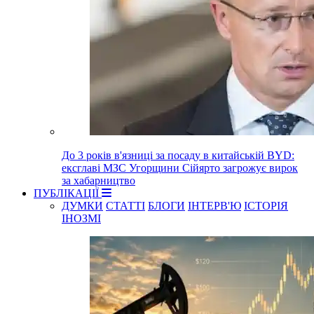
До 3 років в'язниці за посаду в китайській BYD:
ексглаві МЗС Угорщини Сійярто загрожує вирок
за хабарництво
ПУБЛІКАЦІЇ
ДУМКИ
СТАТТІ
БЛОГИ
ІНТЕРВ'Ю
ІСТОРІЯ
ІНОЗМІ