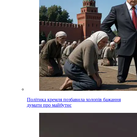
Політика кремля позбавила холопів бажання
думати про майбутнє