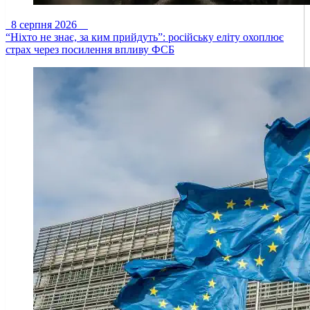
8 серпня 2026
“Ніхто не знає, за ким прийдуть”: російську еліту охоплює
страх через посилення впливу ФСБ