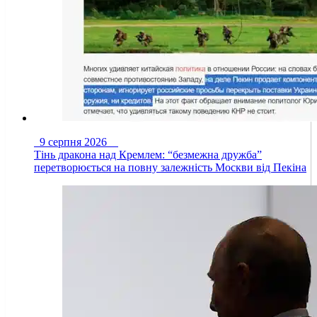
9 серпня 2026
Тінь дракона над Кремлем: “безмежна дружба”
перетворюється на повну залежність Москви від Пекіна