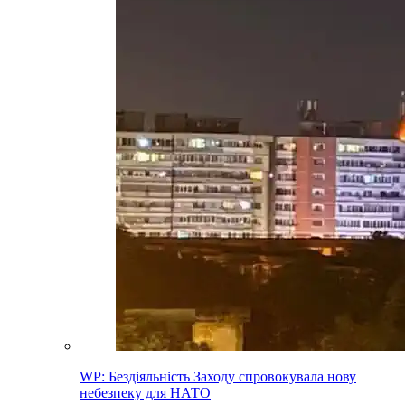
WP: Бездіяльність Заходу спровокувала нову
небезпеку для НАТО