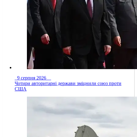
9 серпня 2026
Чотири авторитарні держави зміцнили союз проти
США