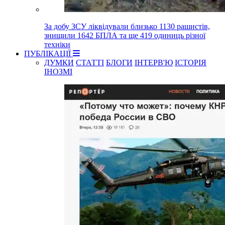
За добу ЗСУ ліквідували близько 1130 рашистів,
знищили 1642 БПЛА та ще 419 одиниць різної
техніки
ПУБЛІКАЦІЇ
ДУМКИ
СТАТТІ
БЛОГИ
ІНТЕРВ'Ю
ІСТОРІЯ
ІНОЗМІ