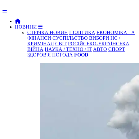
НОВИНИ
СТРІЧКА НОВИН
ПОЛІТИКА
ЕКОНОМІКА ТА
ФІНАНСИ
СУСПІЛЬСТВО
ВИБОРИ
НС /
КРИМІНАЛ
СВІТ
РОСІЙСЬКО-УКРАЇНСЬКА
ВІЙНА
НАУКА / ТЕХНО / IT
АВТО
СПОРТ
ЗДОРОВ'Я
ПОГОДА
FOOD