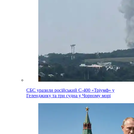
СБС уразили російський С-400 «Тріумф» у
Геленджику та три судна у Чорному морі