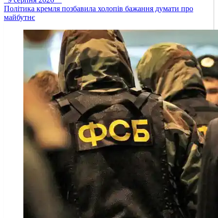
Політика кремля позбавила холопів бажання думати про
майбутнє