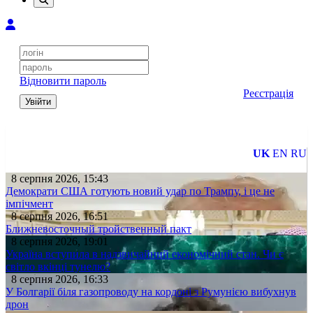
Відновити пароль
Реєстрація
Увійти
UK
EN
RU
8 серпня 2026, 15:43
Демократи США готують новий удар по Трампу, і це не
імпічмент
8 серпня 2026, 16:51
Ближневосточный тройственный пакт
8 серпня 2026, 19:01
Україна вступила в надзвичайний економічний стан. Чи є
світло вкінці тунелю?
8 серпня 2026, 16:33
У Болгарії біля газопроводу на кордоні з Румунією вибухнув
дрон