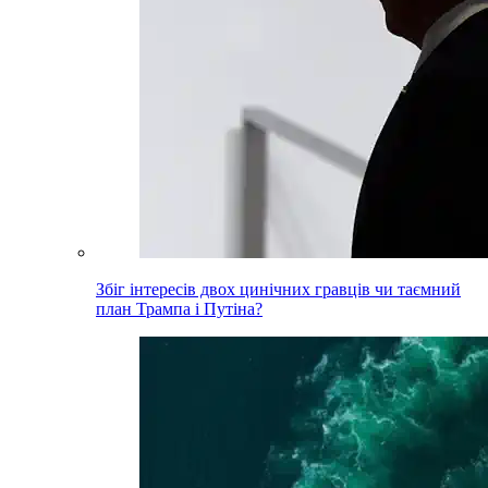
Збіг інтересів двох цинічних гравців чи таємний
план Трампа і Путіна?