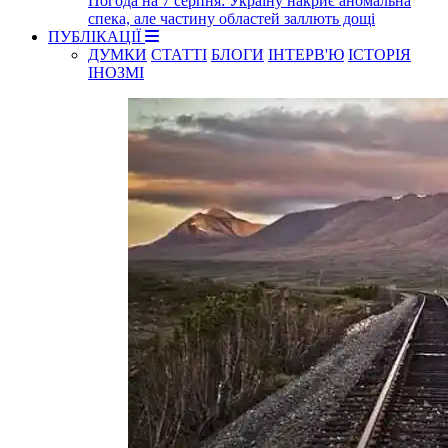
Погода на 7 серпня: Україну накриє аномальна
спека, але частину областей заллють дощі
ПУБЛІКАЦІЇ
ДУМКИ
СТАТТІ
БЛОГИ
ІНТЕРВ'Ю
ІСТОРІЯ
ІНОЗМІ