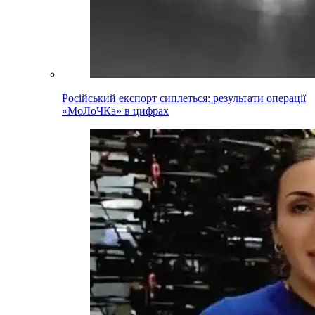
Російський експорт сиплеться: результати операції
«МоЛоЧКа» в цифрах