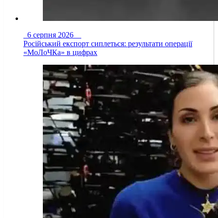
6 серпня 2026
Російський експорт сиплеться: результати операції
«МоЛоЧКа» в цифрах