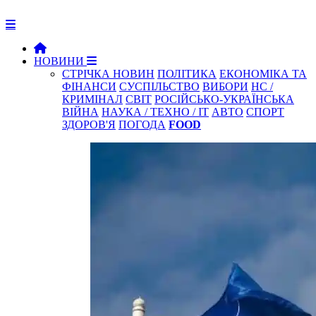
НОВИНИ
СТРІЧКА НОВИН
ПОЛІТИКА
ЕКОНОМІКА ТА
ФІНАНСИ
СУСПІЛЬСТВО
ВИБОРИ
НС /
КРИМІНАЛ
СВІТ
РОСІЙСЬКО-УКРАЇНСЬКА
ВІЙНА
НАУКА / ТЕХНО / IT
АВТО
СПОРТ
ЗДОРОВ'Я
ПОГОДА
FOOD