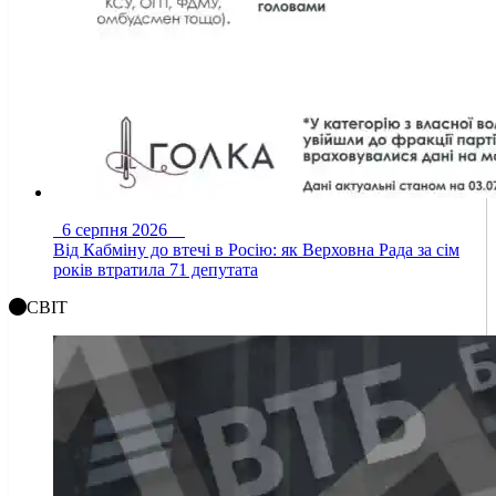
6 серпня 2026
Від Кабміну до втечі в Росію: як Верховна Рада за сім
років втратила 71 депутата
СВІТ