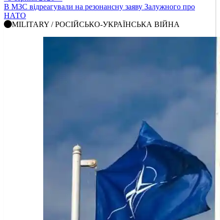
В МЗС відреагували на резонансну заяву Залужного про
НАТО
MILITARY / РОСІЙСЬКО-УКРАЇНСЬКА ВІЙНА