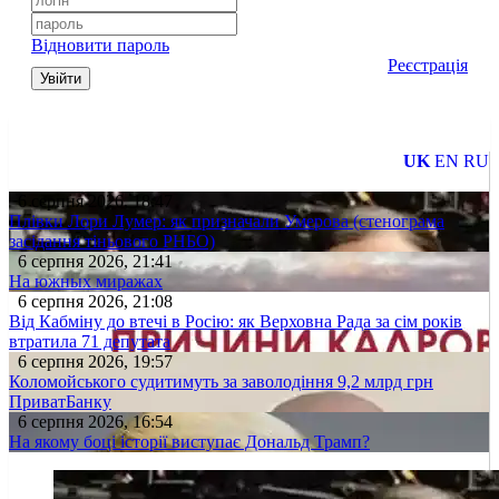
Відновити пароль
Реєстрація
Увійти
UK
EN
RU
6 серпня 2026, 18:47
Плівки Лори Лумер: як призначали Умерова (стенограма
засідання тіньового РНБО)
6 серпня 2026, 21:41
На южных миражах
6 серпня 2026, 21:08
Від Кабміну до втечі в Росію: як Верховна Рада за сім років
втратила 71 депутата
6 серпня 2026, 19:57
Коломойського судитимуть за заволодіння 9,2 млрд грн
ПриватБанку
6 серпня 2026, 16:54
На якому боці історії виступає Дональд Трамп?