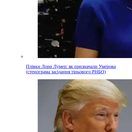
Плівки Лори Лумер: як призначали Умерова
(стенограма засідання тіньового РНБО)