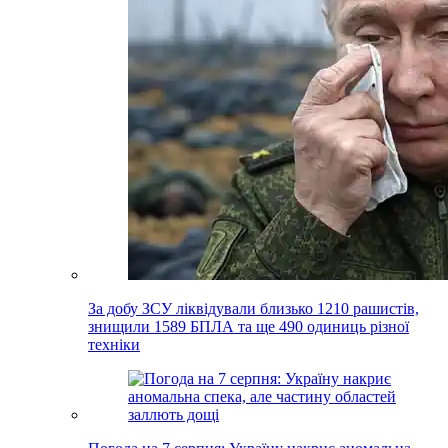
За добу ЗСУ ліквідували близько 1210 рашистів,
знищили 1589 БПЛА та ще 490 одиниць різної
техніки