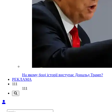
На якому боці історії виступає Дональд Трамп?
РЕКЛАМА
111
111