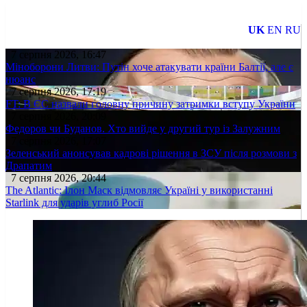
UK
EN
RU
7 серпня 2026, 16:47
Міноборони Литви: Путін хоче атакувати країни Балтії, але є
нюанс
7 серпня 2026, 17:19
FT: В ЄС назвали головну причину затримки вступу України
7 серпня 2026, 20:09
Федоров чи Буданов. Хто вийде у другий тур із Залужним
7 серпня 2026, 17:07
Зеленський анонсував кадрові рішення в ЗСУ після розмови з
Драпатим
7 серпня 2026, 20:44
The Atlantic: Ілон Маск відмовляє Україні у використанні
Starlink для ударів углиб Росії