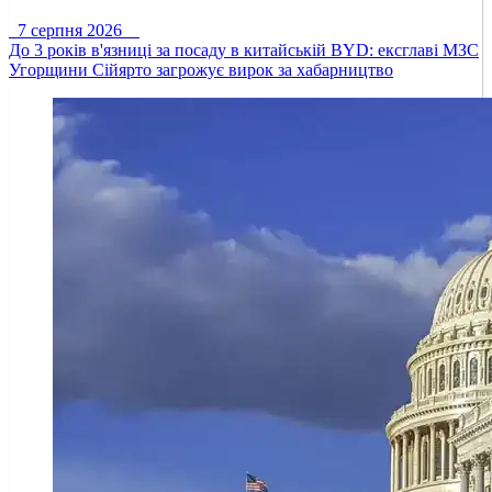
7 серпня 2026
До 3 років в'язниці за посаду в китайській BYD: ексглаві МЗС
Угорщини Сійярто загрожує вирок за хабарництво