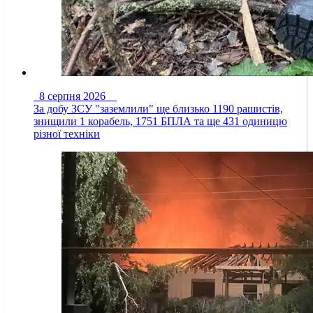
8 серпня 2026
За добу ЗСУ "заземлили" ще близько 1190 рашистів,
знищили 1 корабель, 1751 БПЛА та ще 431 одиницю
різної техніки