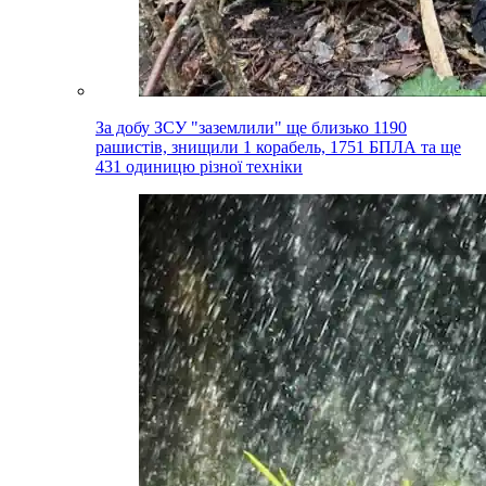
За добу ЗСУ "заземлили" ще близько 1190
рашистів, знищили 1 корабель, 1751 БПЛА та ще
431 одиницю різної техніки