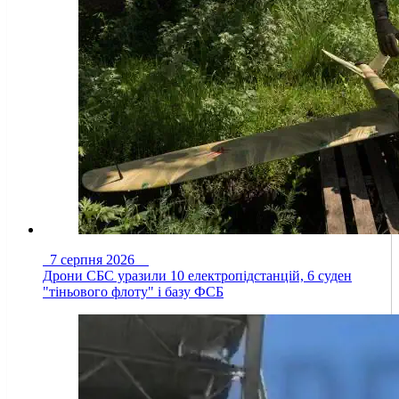
7 серпня 2026
Дрони СБС уразили 10 електропідстанцій, 6 суден
"тіньового флоту" і базу ФСБ