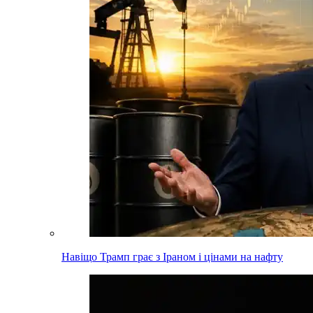
Навіщо Трамп грає з Іраном і цінами на нафту