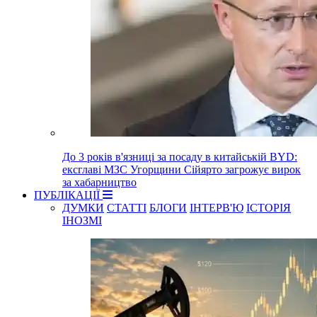
До 3 років в'язниці за посаду в китайській BYD:
ексглаві МЗС Угорщини Сійярто загрожує вирок
за хабарництво
ПУБЛІКАЦІЇ
ДУМКИ
СТАТТІ
БЛОГИ
ІНТЕРВ'Ю
ІСТОРІЯ
ІНОЗМІ