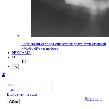
Російський експорт сиплеться: результати операції
«МоЛоЧКа» в цифрах
РЕКЛАМА
111
111
Відновити пароль
Реєстрація
Увійти