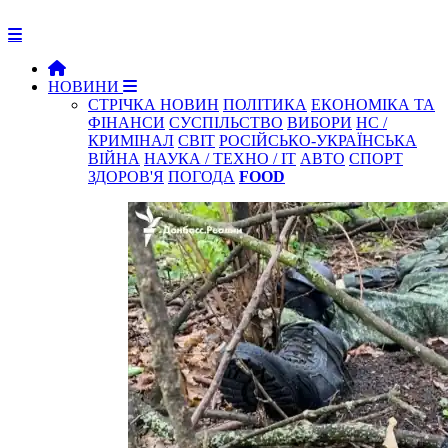
НОВИНИ
СТРІЧКА НОВИН
ПОЛІТИКА
ЕКОНОМІКА ТА
ФІНАНСИ
СУСПІЛЬСТВО
ВИБОРИ
НС /
КРИМІНАЛ
СВІТ
РОСІЙСЬКО-УКРАЇНСЬКА
ВІЙНА
НАУКА / ТЕХНО / IT
АВТО
СПОРТ
ЗДОРОВ'Я
ПОГОДА
FOOD