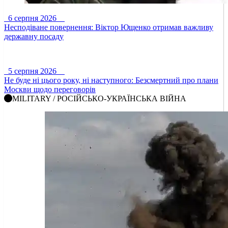
6 серпня 2026
Несподіване повернення: Віктор Ющенко отримав важливу
державну посаду
5 серпня 2026
Не буде ні цього року, ні наступного: Безсмертний про плани
Москви щодо переговорів
MILITARY / РОСІЙСЬКО-УКРАЇНСЬКА ВІЙНА