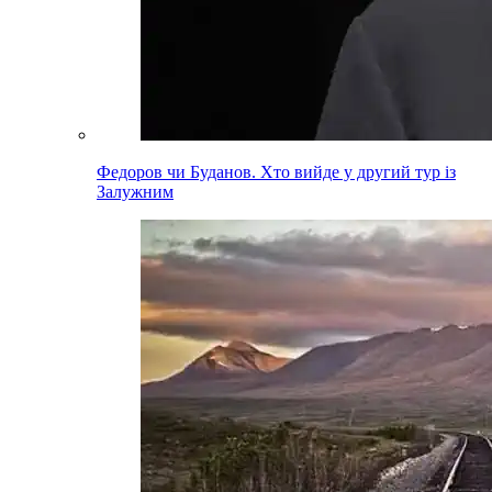
Федоров чи Буданов. Хто вийде у другий тур із
Залужним