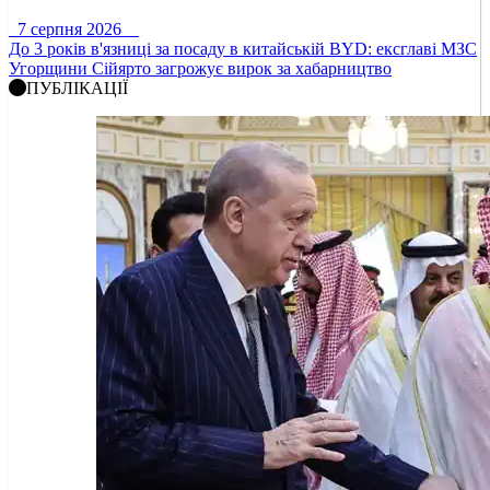
7 серпня 2026
До 3 років в'язниці за посаду в китайській BYD: ексглаві МЗС
Угорщини Сійярто загрожує вирок за хабарництво
ПУБЛІКАЦІЇ