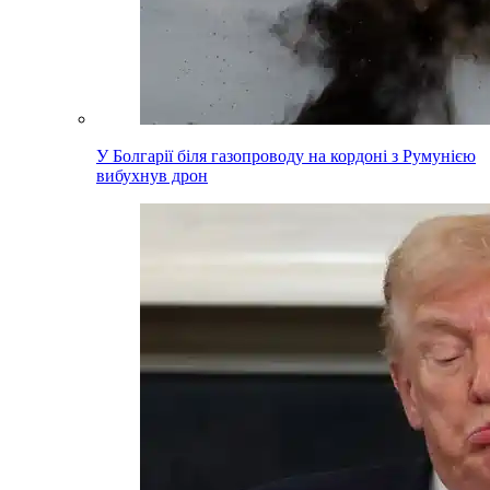
У Болгарії біля газопроводу на кордоні з Румунією
вибухнув дрон