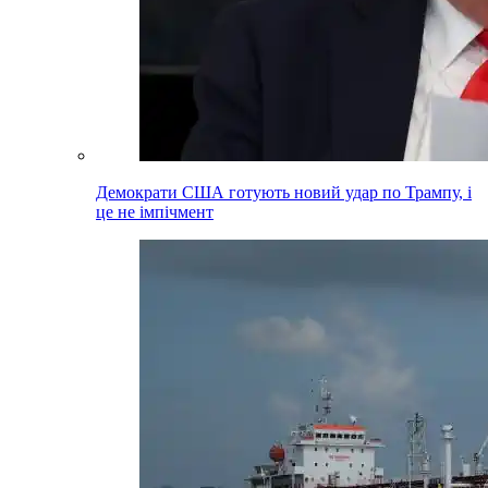
Демократи США готують новий удар по Трампу, і
це не імпічмент