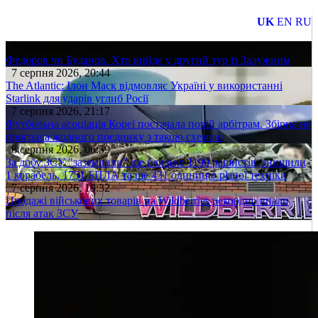
UK
EN
RU
7 серпня 2026, 20:09
Федоров чи Буданов. Хто вийде у другий тур із Залужним
7 серпня 2026, 20:44
The Atlantic: Ілон Маск відмовляє Україні у використанні
Starlink для ударів углиб Росії
7 серпня 2026, 21:17
Футбольна асоціація Кореї постачала повій арбітрам. Збірна не
програла жодного поєдинку з такою схемою
8 серпня 2026, 06:59
За добу ЗСУ "заземлили" ще близько 1190 рашистів, знищили
1 корабель, 1751 БПЛА та ще 431 одиницю різної техніки
7 серпня 2026, 19:32
Продажі військових товарів на Wildberries рекордно впали
після атак ЗСУ