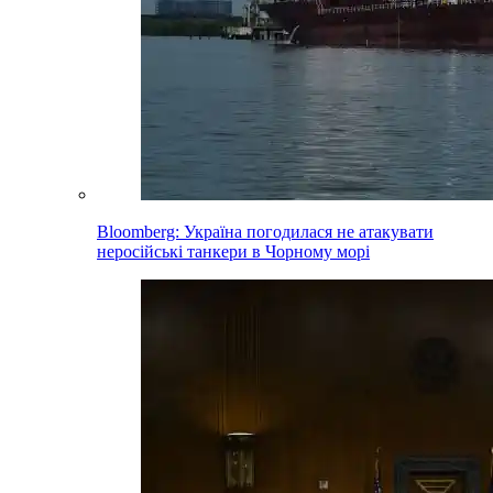
Bloomberg: Україна погодилася не атакувати
неросійські танкери в Чорному морі