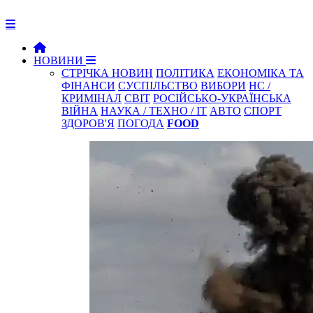
НОВИНИ
СТРІЧКА НОВИН
ПОЛІТИКА
ЕКОНОМІКА ТА
ФІНАНСИ
СУСПІЛЬСТВО
ВИБОРИ
НС /
КРИМІНАЛ
СВІТ
РОСІЙСЬКО-УКРАЇНСЬКА
ВІЙНА
НАУКА / ТЕХНО / IT
АВТО
СПОРТ
ЗДОРОВ'Я
ПОГОДА
FOOD