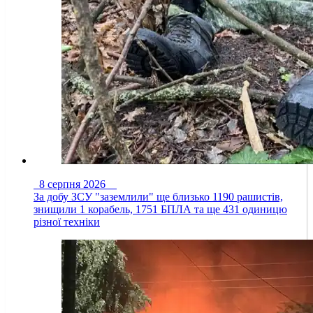
8 серпня 2026
За добу ЗСУ "заземлили" ще близько 1190 рашистів,
знищили 1 корабель, 1751 БПЛА та ще 431 одиницю
різної техніки