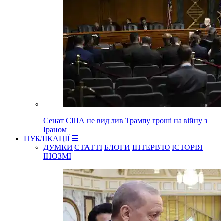
Сенат США не виділив Трампу гроші на війну з
Іраном
ПУБЛІКАЦІЇ
ДУМКИ
СТАТТІ
БЛОГИ
ІНТЕРВ'Ю
ІСТОРІЯ
ІНОЗМІ