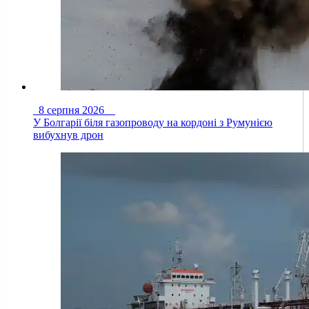
8 серпня 2026
У Болгарії біля газопроводу на кордоні з Румунією
вибухнув дрон