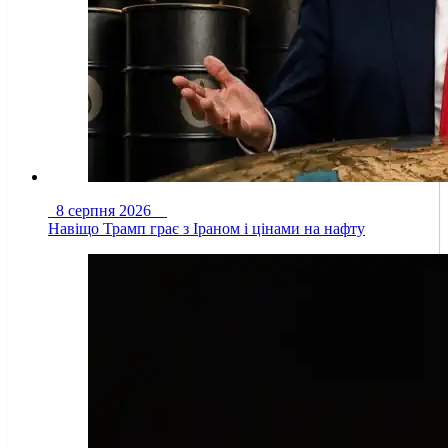
8 серпня 2026
Навіщо Трамп грає з Іраном і цінами на нафту