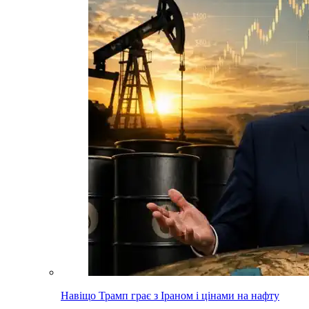
Навіщо Трамп грає з Іраном і цінами на нафту