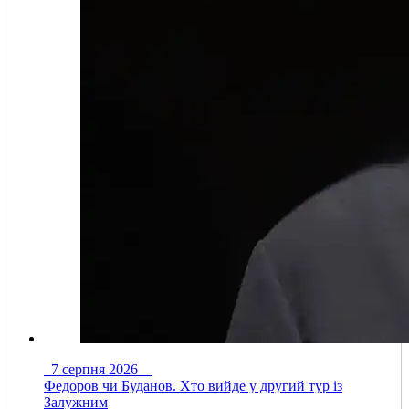
7 серпня 2026
Федоров чи Буданов. Хто вийде у другий тур із
Залужним