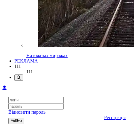
На южных миражах
РЕКЛАМА
111
111
Відновити пароль
Реєстрація
Увійти