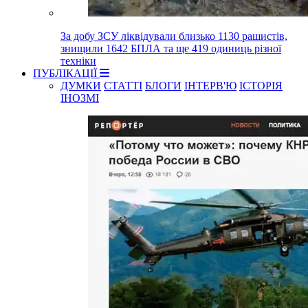
За добу ЗСУ ліквідували близько 1130 рашистів,
знищили 1642 БПЛА та ще 419 одиниць різної
техніки
ПУБЛІКАЦІЇ
ДУМКИ
СТАТТІ
БЛОГИ
ІНТЕРВ'Ю
ІСТОРІЯ
ІНОЗМІ