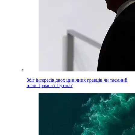
Збіг інтересів двох цинічних гравців чи таємний
план Трампа і Путіна?