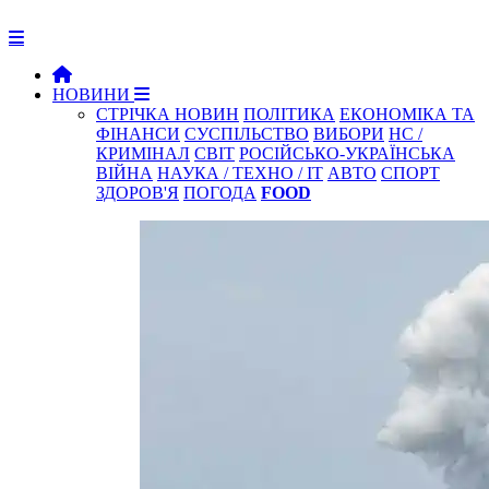
НОВИНИ
СТРІЧКА НОВИН
ПОЛІТИКА
ЕКОНОМІКА ТА
ФІНАНСИ
СУСПІЛЬСТВО
ВИБОРИ
НС /
КРИМІНАЛ
СВІТ
РОСІЙСЬКО-УКРАЇНСЬКА
ВІЙНА
НАУКА / ТЕХНО / IT
АВТО
СПОРТ
ЗДОРОВ'Я
ПОГОДА
FOOD