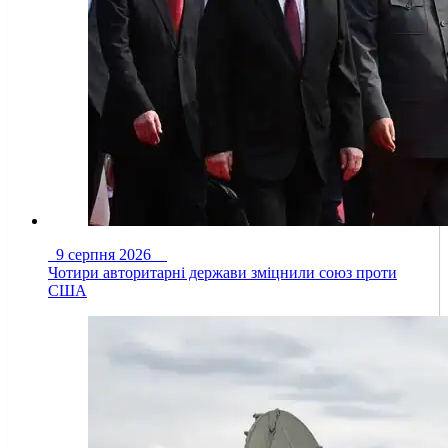
9 серпня 2026
Чотири авторитарні держави зміцнили союз проти
США