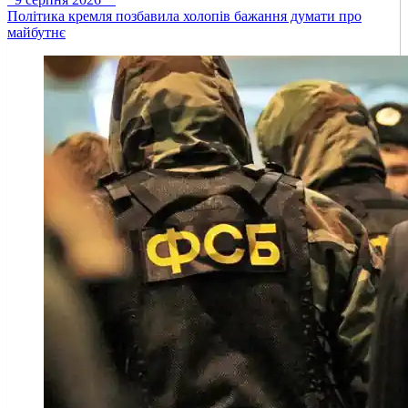
Політика кремля позбавила холопів бажання думати про
майбутнє