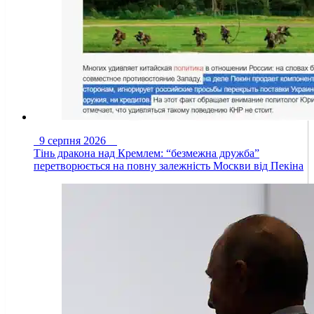
9 серпня 2026
Тінь дракона над Кремлем: “безмежна дружба”
перетворюється на повну залежність Москви від Пекіна