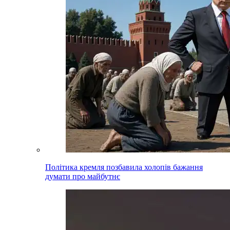
Політика кремля позбавила холопів бажання
думати про майбутнє