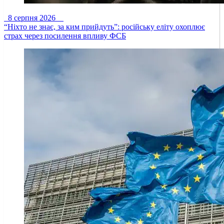
8 серпня 2026
“Ніхто не знає, за ким прийдуть”: російську еліту охоплює
страх через посилення впливу ФСБ