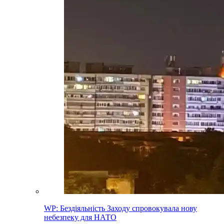
WP: Бездіяльність Заходу спровокувала нову
небезпеку для НАТО