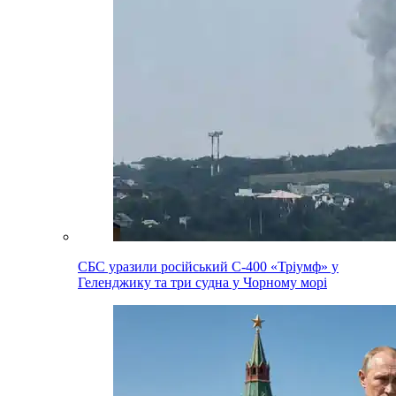
СБС уразили російський С-400 «Тріумф» у
Геленджику та три судна у Чорному морі