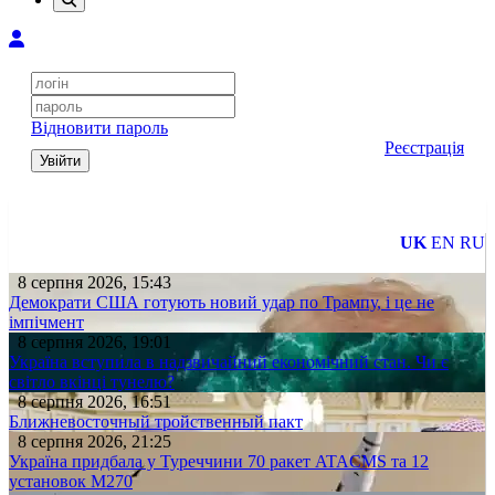
Відновити пароль
Реєстрація
Увійти
UK
EN
RU
8 серпня 2026, 15:43
Демократи США готують новий удар по Трампу, і це не
імпічмент
8 серпня 2026, 19:01
Україна вступила в надзвичайний економічний стан. Чи є
світло вкінці тунелю?
8 серпня 2026, 16:51
Ближневосточный тройственный пакт
8 серпня 2026, 21:25
Україна придбала у Туреччини 70 ракет ATACMS та 12
установок M270