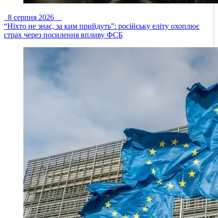
8 серпня 2026
“Ніхто не знає, за ким прийдуть”: російську еліту охоплює
страх через посилення впливу ФСБ