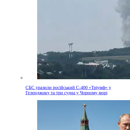
СБС уразили російський С-400 «Тріумф» у
Геленджику та три судна у Чорному морі