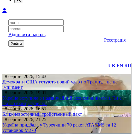
Відновити пароль
Реєстрація
Увійти
UK
EN
RU
8 серпня 2026, 15:43
Демократи США готують новий удар по Трампу, і це не
імпічмент
8 серпня 2026, 19:01
Україна вступила в надзвичайний економічний стан. Чи є
світло вкінці тунелю?
8 серпня 2026, 16:51
Ближневосточный тройственный пакт
8 серпня 2026, 21:25
Україна придбала у Туреччини 70 ракет ATACMS та 12
установок M270