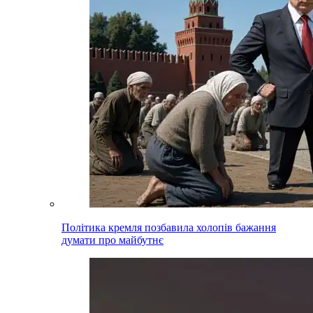
Політика кремля позбавила холопів бажання
думати про майбутнє