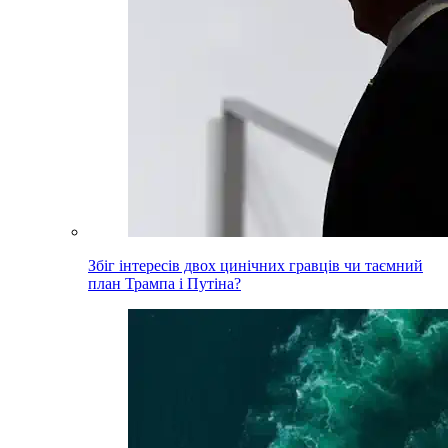
Збіг інтересів двох цинічних гравців чи таємний
план Трампа і Путіна?