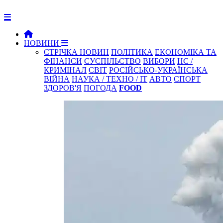
НОВИНИ
СТРІЧКА НОВИН
ПОЛІТИКА
ЕКОНОМІКА ТА
ФІНАНСИ
СУСПІЛЬСТВО
ВИБОРИ
НС /
КРИМІНАЛ
СВІТ
РОСІЙСЬКО-УКРАЇНСЬКА
ВІЙНА
НАУКА / ТЕХНО / IT
АВТО
СПОРТ
ЗДОРОВ'Я
ПОГОДА
FOOD