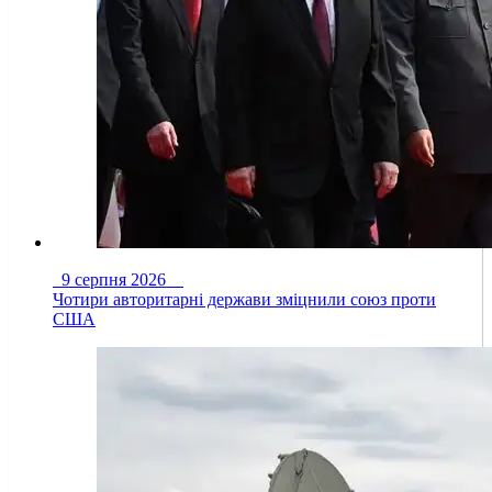
9 серпня 2026
Чотири авторитарні держави зміцнили союз проти
США