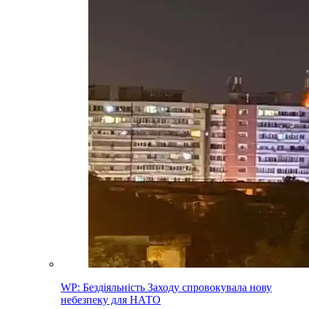
WP: Бездіяльність Заходу спровокувала нову
небезпеку для НАТО