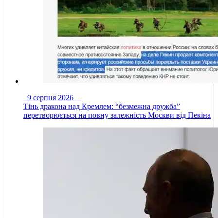
9 серпня 2026
Тінь дракона над Кремлем: “безмежна дружба”
перетворюється на повну залежність Москви від Пекіна