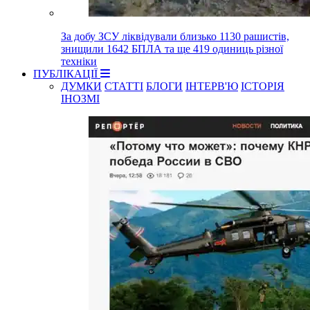
За добу ЗСУ ліквідували близько 1130 рашистів,
знищили 1642 БПЛА та ще 419 одиниць різної
техніки
ПУБЛІКАЦІЇ
ДУМКИ
СТАТТІ
БЛОГИ
ІНТЕРВ'Ю
ІСТОРІЯ
ІНОЗМІ