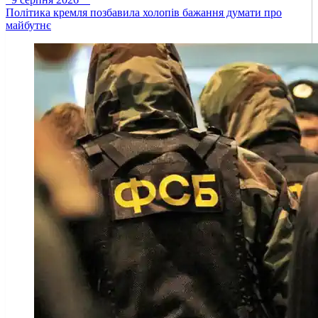
Політика кремля позбавила холопів бажання думати про
майбутнє