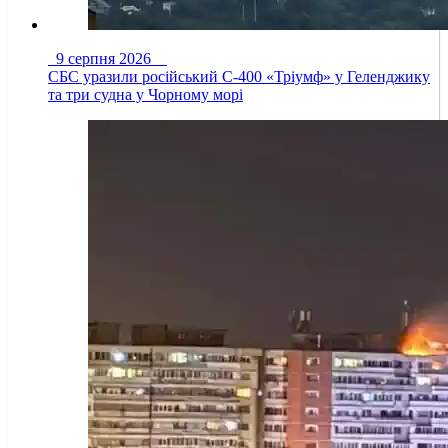
9 серпня 2026
СБС уразили російський С-400 «Тріумф» у Геленджику
та три судна у Чорному морі