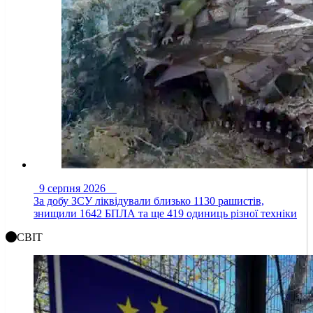
9 серпня 2026
За добу ЗСУ ліквідували близько 1130 рашистів,
знищили 1642 БПЛА та ще 419 одиниць різної техніки
СВІТ