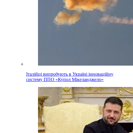
Італійці випробують в Україні інноваційну
систему ППО «Купол Мікеланджело»