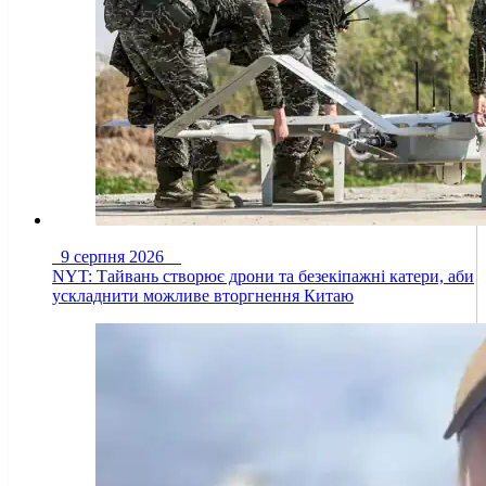
9 серпня 2026
NYT: Тайвань створює дрони та безекіпажні катери, аби
ускладнити можливе вторгнення Китаю