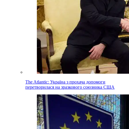
The Atlantic: Україна з прохача допомоги
перетворилася на зразкового союзника США