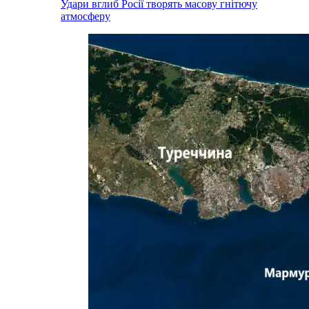
Удари вглиб Росії творять масову гнітючу
атмосферу