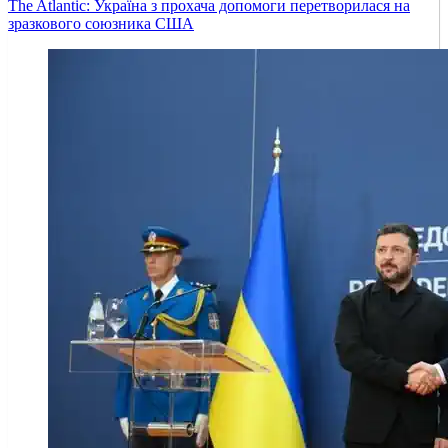
The Atlantic: Україна з прохача допомоги перетворилася на
зразкового союзника США