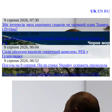
UK
EN
RU
9 серпня 2026, 07:30
Збіг інтересів двох цинічних гравців чи таємний план Трампа
і Путіна?
9 серпня 2026, 14:58
Туреччина почала блокування Чорного моря для України та
РФ
9 серпня 2026, 06:04
Сили оборони вразили секретний комплекс РЕБ у
Геленджику
9 серпня 2026, 06:52
Погода на 9 серпня: Після спеки Україну освіжить прохолода
9 серпня 2026, 06:16
Чотири авторитарні держави зміцнили союз проти США