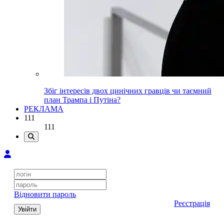
Збіг інтересів двох цинічних гравців чи таємний
план Трампа і Путіна?
РЕКЛАМА
111
111
Відновити пароль
Реєстрація
Увійти