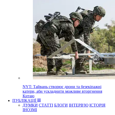
NYT: Тайвань створює дрони та безекіпажні
катери, аби ускладнити можливе вторгнення
Китаю
ПУБЛІКАЦІЇ
ДУМКИ
СТАТТІ
БЛОГИ
ІНТЕРВ'Ю
ІСТОРІЯ
ІНОЗМІ