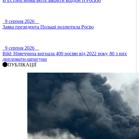
В Естонії вимагають закрити кордон із Росією
9 серпня 2026
Заява президента Польщі розлютила Росію
9 серпня 2026
Bild: Німеччина вигнала 400 росіян від 2022 року, 80 з них
дипломати-шпигуни
ПУБЛІКАЦІЇ