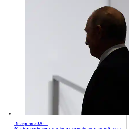
9 серпня 2026
Збіг інтересів двох цинічних гравців чи таємний план