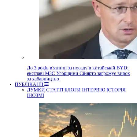
До 3 років в'язниці за посаду в китайській BYD:
ексглаві МЗС Угорщини Сійярто загрожує вирок
за хабарництво
ПУБЛІКАЦІЇ
ДУМКИ
СТАТТІ
БЛОГИ
ІНТЕРВ'Ю
ІСТОРІЯ
ІНОЗМІ