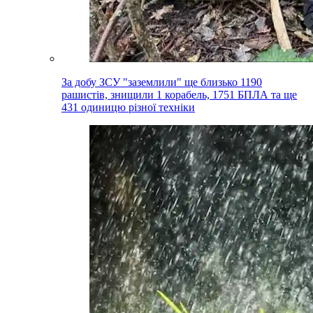
За добу ЗСУ "заземлили" ще близько 1190
рашистів, знищили 1 корабель, 1751 БПЛА та ще
431 одиницю різної техніки