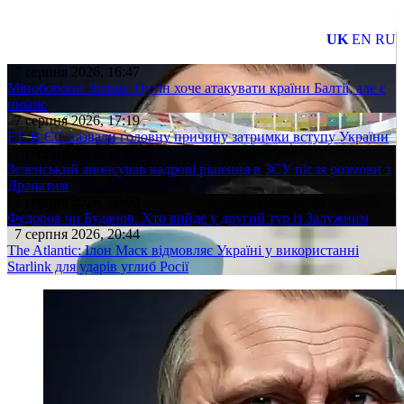
UK
EN
RU
7 серпня 2026, 16:47
Міноборони Литви: Путін хоче атакувати країни Балтії, але є
нюанс
7 серпня 2026, 17:19
FT: В ЄС назвали головну причину затримки вступу України
7 серпня 2026, 17:07
Зеленський анонсував кадрові рішення в ЗСУ після розмови з
Драпатим
7 серпня 2026, 20:09
Федоров чи Буданов. Хто вийде у другий тур із Залужним
7 серпня 2026, 20:44
The Atlantic: Ілон Маск відмовляє Україні у використанні
Starlink для ударів углиб Росії