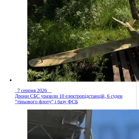
7 серпня 2026
Дрони СБС уразили 10 електропідстанцій, 6 суден
"тіньового флоту" і базу ФСБ