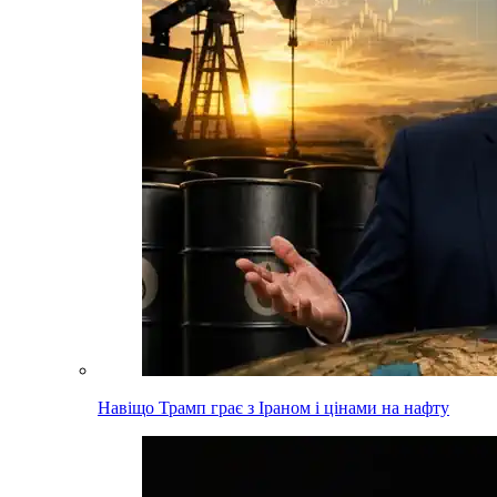
Навіщо Трамп грає з Іраном і цінами на нафту