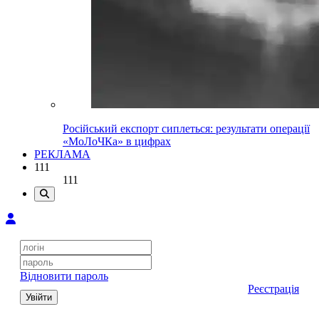
Російський експорт сиплеться: результати операції
«МоЛоЧКа» в цифрах
РЕКЛАМА
111
111
Відновити пароль
Реєстрація
Увійти