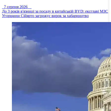
7 серпня 2026
До 3 років в'язниці за посаду в китайській BYD: ексглаві МЗС
Угорщини Сійярто загрожує вирок за хабарництво