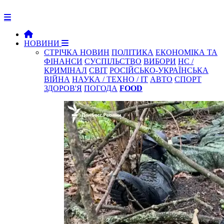
НОВИНИ
СТРІЧКА НОВИН
ПОЛІТИКА
ЕКОНОМІКА ТА
ФІНАНСИ
СУСПІЛЬСТВО
ВИБОРИ
НС /
КРИМІНАЛ
СВІТ
РОСІЙСЬКО-УКРАЇНСЬКА
ВІЙНА
НАУКА / ТЕХНО / IT
АВТО
СПОРТ
ЗДОРОВ'Я
ПОГОДА
FOOD