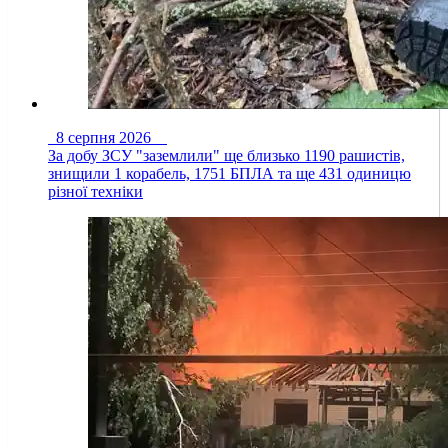
8 серпня 2026
За добу ЗСУ "заземлили" ще близько 1190 рашистів,
знищили 1 корабель, 1751 БПЛА та ще 431 одиницю
різної техніки