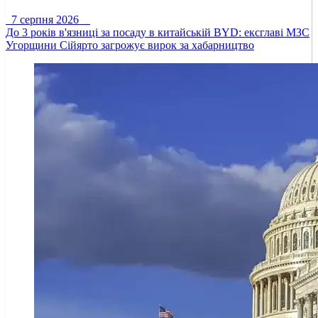
7 серпня 2026
До 3 років в'язниці за посаду в китайській BYD: ексглаві МЗС
Угорщини Сійярто загрожує вирок за хабарництво