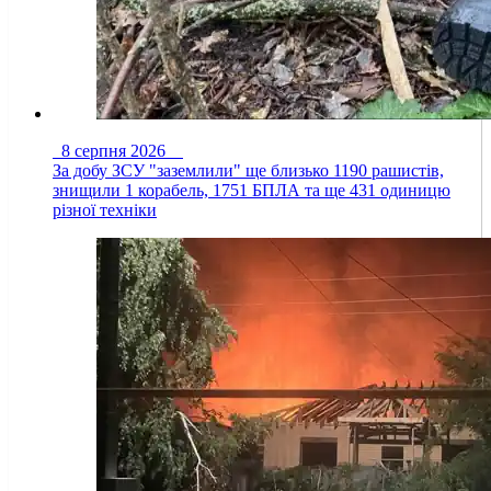
8 серпня 2026
За добу ЗСУ "заземлили" ще близько 1190 рашистів,
знищили 1 корабель, 1751 БПЛА та ще 431 одиницю
різної техніки