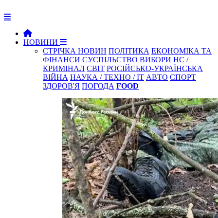
НОВИНИ
СТРІЧКА НОВИН
ПОЛІТИКА
ЕКОНОМІКА ТА
ФІНАНСИ
СУСПІЛЬСТВО
ВИБОРИ
НС /
КРИМІНАЛ
СВІТ
РОСІЙСЬКО-УКРАЇНСЬКА
ВІЙНА
НАУКА / ТЕХНО / IT
АВТО
СПОРТ
ЗДОРОВ'Я
ПОГОДА
FOOD