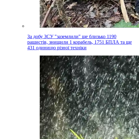
За добу ЗСУ "заземлили" ще близько 1190
рашистів, знищили 1 корабель, 1751 БПЛА та ще
431 одиницю різної техніки