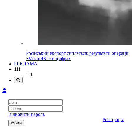
Російський експорт сиплеться: результати операції
«МоЛоЧКа» в цифрах
РЕКЛАМА
111
111
Відновити пароль
Реєстрація
Увійти