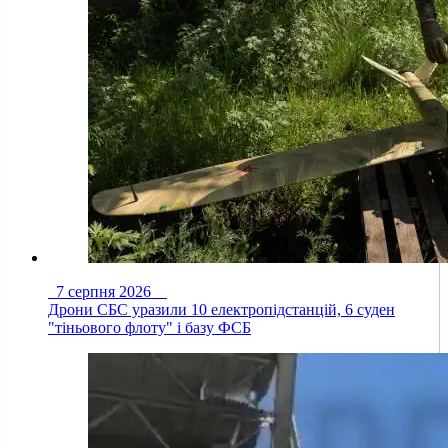
7 серпня 2026
Дрони СБС уразили 10 електропідстанцій, 6 суден
"тіньового флоту" і базу ФСБ