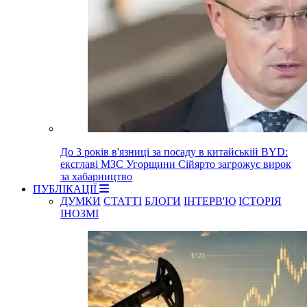
До 3 років в'язниці за посаду в китайській BYD:
ексглаві МЗС Угорщини Сійярто загрожує вирок
за хабарництво
ПУБЛІКАЦІЇ
ДУМКИ
СТАТТІ
БЛОГИ
ІНТЕРВ'Ю
ІСТОРІЯ
ІНОЗМІ