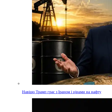
Навіщо Трамп грає з Іраном і цінами на нафту