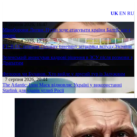
UK
EN
RU
7 серпня 2026, 16:47
Міноборони Литви: Путін хоче атакувати країни Балтії, але є
нюанс
7 серпня 2026, 17:19
FT: В ЄС назвали головну причину затримки вступу України
7 серпня 2026, 17:07
Зеленський анонсував кадрові рішення в ЗСУ після розмови з
Драпатим
7 серпня 2026, 20:09
Федоров чи Буданов. Хто вийде у другий тур із Залужним
7 серпня 2026, 20:44
The Atlantic: Ілон Маск відмовляє Україні у використанні
Starlink для ударів углиб Росії