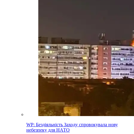
WP: Бездіяльність Заходу спровокувала нову
небезпеку для НАТО