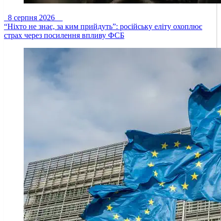
8 серпня 2026
“Ніхто не знає, за ким прийдуть”: російську еліту охоплює
страх через посилення впливу ФСБ