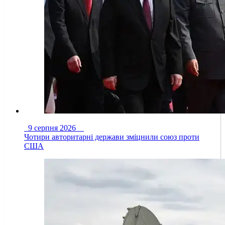
9 серпня 2026
Чотири авторитарні держави зміцнили союз проти
США