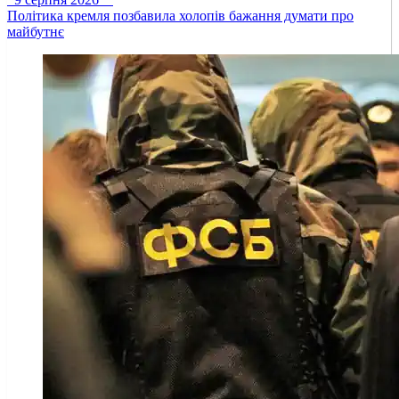
Політика кремля позбавила холопів бажання думати про
майбутнє