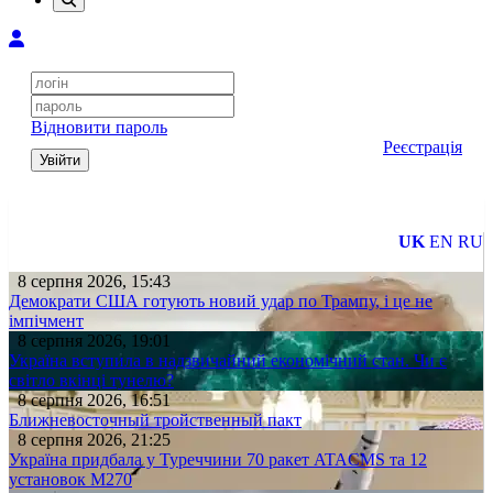
Відновити пароль
Реєстрація
Увійти
UK
EN
RU
8 серпня 2026, 15:43
Демократи США готують новий удар по Трампу, і це не
імпічмент
8 серпня 2026, 19:01
Україна вступила в надзвичайний економічний стан. Чи є
світло вкінці тунелю?
8 серпня 2026, 16:51
Ближневосточный тройственный пакт
8 серпня 2026, 21:25
Україна придбала у Туреччини 70 ракет ATACMS та 12
установок M270