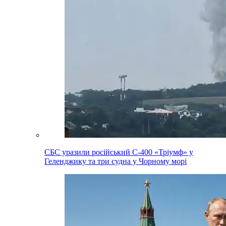
СБС уразили російський С-400 «Тріумф» у
Геленджику та три судна у Чорному морі