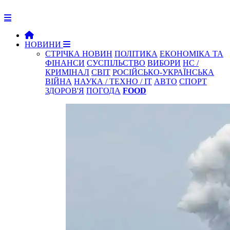
НОВИНИ
СТРІЧКА НОВИН
ПОЛІТИКА
ЕКОНОМІКА ТА
ФІНАНСИ
СУСПІЛЬСТВО
ВИБОРИ
НС /
КРИМІНАЛ
СВІТ
РОСІЙСЬКО-УКРАЇНСЬКА
ВІЙНА
НАУКА / ТЕХНО / IT
АВТО
СПОРТ
ЗДОРОВ'Я
ПОГОДА
FOOD