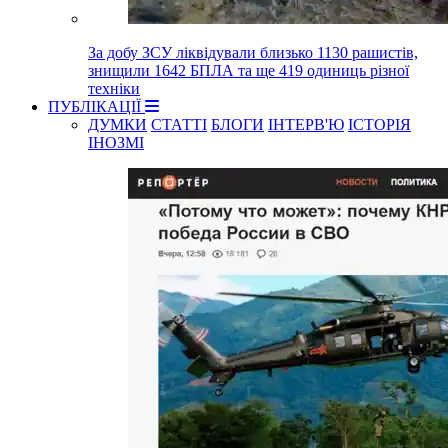
За добу ЗСУ ліквідували близько 1130 рашистів,
знищили 1642 БПЛА та ще 419 одиниць різної
техніки
ПУБЛІКАЦІЇ
ДУМКИ
СТАТТІ
БЛОГИ
ІНТЕРВ'Ю
ІСТОРІЯ
ІНОЗМІ