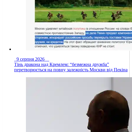
9 серпня 2026
Тінь дракона над Кремлем: “безмежна дружба”
перетворюється на повну залежність Москви від Пекіна