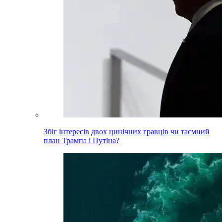
Збіг інтересів двох цинічних гравців чи таємний
план Трампа і Путіна?