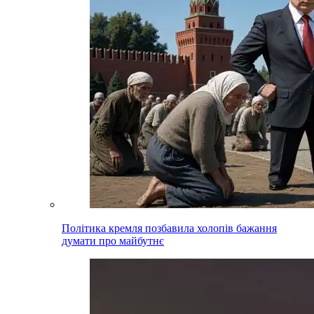
Політика кремля позбавила холопів бажання
думати про майбутнє