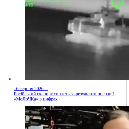
6 серпня 2026
Російський експорт сиплеться: результати операції
«МоЛоЧКа» в цифрах