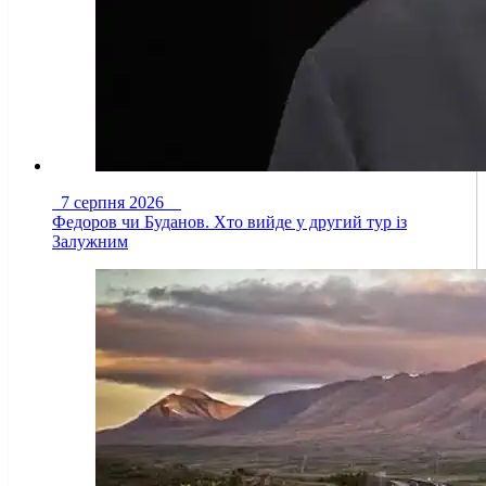
7 серпня 2026
Федоров чи Буданов. Хто вийде у другий тур із
Залужним