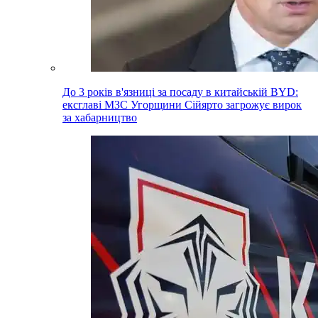
До 3 років в'язниці за посаду в китайській BYD:
ексглаві МЗС Угорщини Сійярто загрожує вирок
за хабарництво