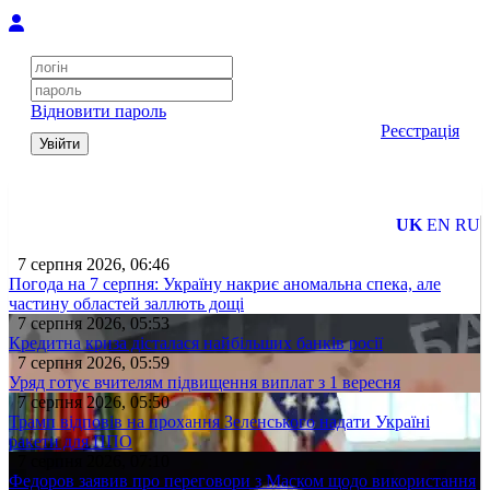
Відновити пароль
Реєстрація
Увійти
UK
EN
RU
7 серпня 2026, 06:46
Погода на 7 серпня: Україну накриє аномальна спека, але
частину областей заллють дощі
7 серпня 2026, 05:53
Кредитна криза дісталася найбільших банків росії
7 серпня 2026, 05:59
Уряд готує вчителям підвищення виплат з 1 вересня
7 серпня 2026, 05:50
Трамп відповів на прохання Зеленського надати Україні
ракети для ППО
7 серпня 2026, 07:10
Федоров заявив про переговори з Маском щодо використання