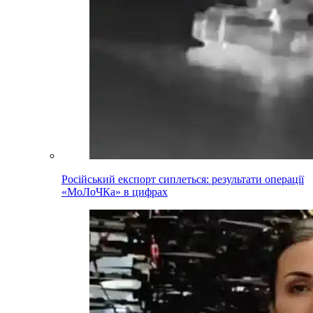
Російський експорт сиплеться: результати операції
«МоЛоЧКа» в цифрах