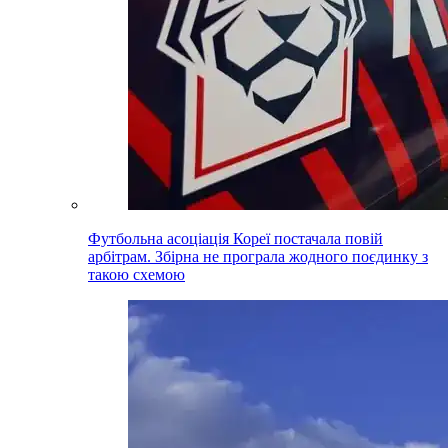
Футбольна асоціація Кореї постачала повій
арбітрам. Збірна не програла жодного поєдинку з
такою схемою