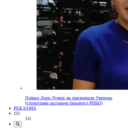
Плівки Лори Лумер: як призначали Умерова
(стенограма засідання тіньового РНБО)
РЕКЛАМА
111
111