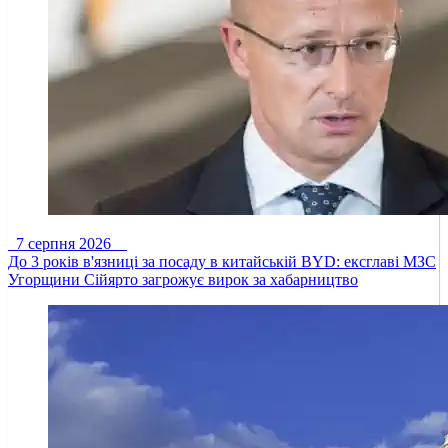
7 серпня 2026
До 3 років в'язниці за посаду в китайській BYD: ексглаві МЗС
Угорщини Сійярто загрожує вирок за хабарництво