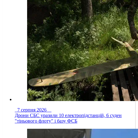
7 серпня 2026
Дрони СБС уразили 10 електропідстанцій, 6 суден
"тіньового флоту" і базу ФСБ