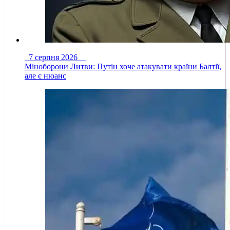
7 серпня 2026
Міноборони Литви: Путін хоче атакувати країни Балтії,
але є нюанс