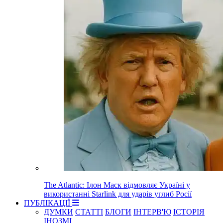
The Atlantic: Ілон Маск відмовляє Україні у
використанні Starlink для ударів углиб Росії
ПУБЛІКАЦІЇ
ДУМКИ
СТАТТІ
БЛОГИ
ІНТЕРВ'Ю
ІСТОРІЯ
ІНОЗМІ