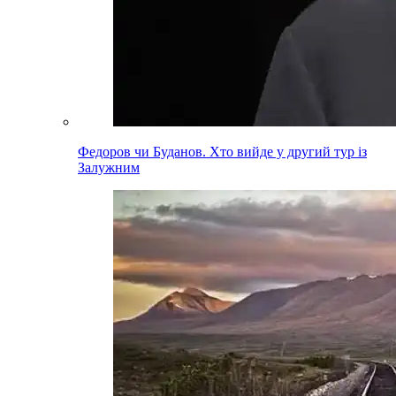
Федоров чи Буданов. Хто вийде у другий тур із
Залужним