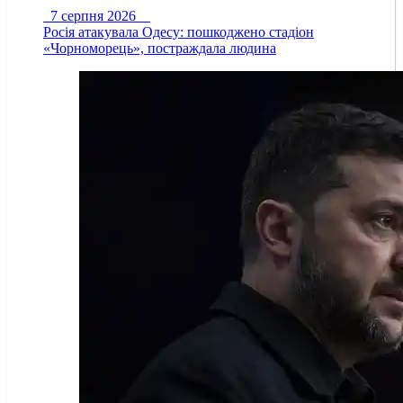
7 серпня 2026
Росія атакувала Одесу: пошкоджено стадіон
«Чорноморець», постраждала людина