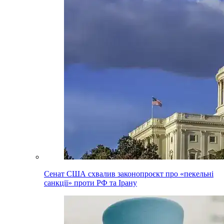
Сенат США схвалив законопроєкт про «пекельні
санкції» проти РФ та Ірану