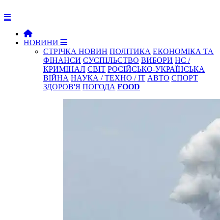
НОВИНИ
СТРІЧКА НОВИН
ПОЛІТИКА
ЕКОНОМІКА ТА
ФІНАНСИ
СУСПІЛЬСТВО
ВИБОРИ
НС /
КРИМІНАЛ
СВІТ
РОСІЙСЬКО-УКРАЇНСЬКА
ВІЙНА
НАУКА / ТЕХНО / IT
АВТО
СПОРТ
ЗДОРОВ'Я
ПОГОДА
FOOD