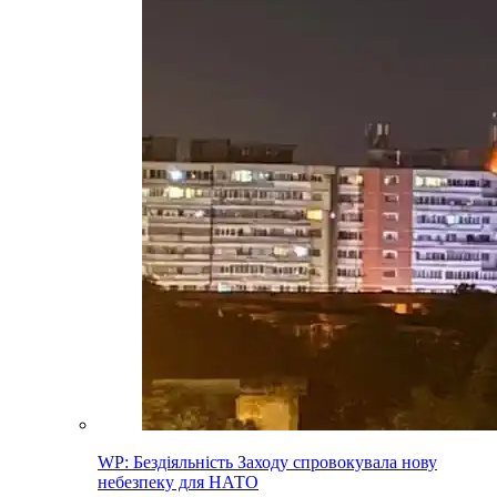
WP: Бездіяльність Заходу спровокувала нову
небезпеку для НАТО