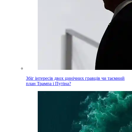
Збіг інтересів двох цинічних гравців чи таємний
план Трампа і Путіна?