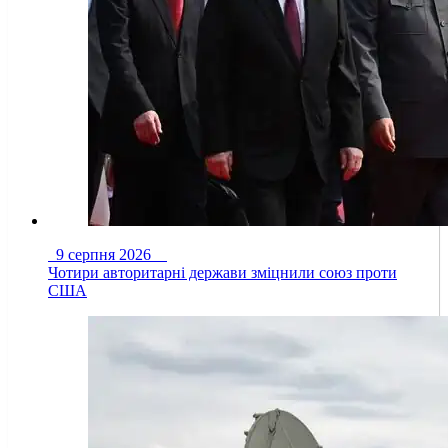
9 серпня 2026
Чотири авторитарні держави зміцнили союз проти
США