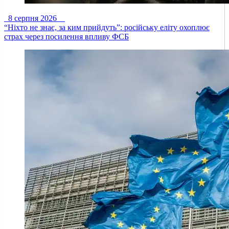
8 серпня 2026
“Ніхто не знає, за ким прийдуть”: російську еліту охоплює
страх через посилення впливу ФСБ