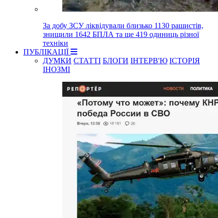
За добу ЗСУ ліквідували близько 1130 рашистів,
знищили 1642 БПЛА та ще 419 одиниць різної
техніки
ПУБЛІКАЦІЇ
ДУМКИ
СТАТТІ
БЛОГИ
ІНТЕРВ'Ю
ІСТОРІЯ
ІНОЗМІ