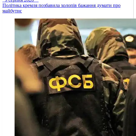
Політика кремля позбавила холопів бажання думати про
майбутнє