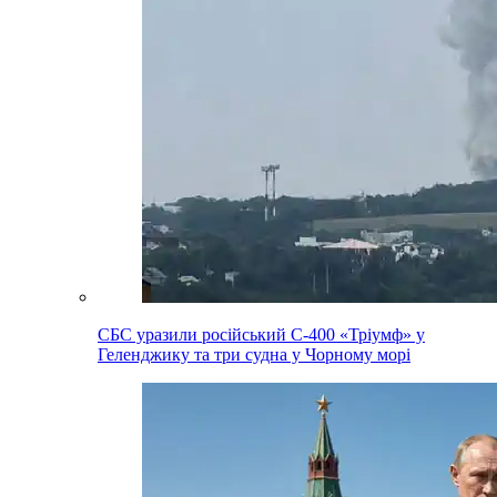
СБС уразили російський С-400 «Тріумф» у
Геленджику та три судна у Чорному морі