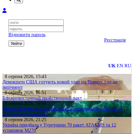
Відновити пароль
Реєстрація
Увійти
UK
EN
RU
8 серпня 2026, 15:43
Демократи США готують новий удар по Трампу, і це не
імпічмент
8 серпня 2026, 16:51
Ближневосточный тройственный пакт
8 серпня 2026, 19:01
Україна вступила в надзвичайний економічний стан. Чи є
світло вкінці тунелю?
8 серпня 2026, 21:25
Україна придбала у Туреччини 70 ракет ATACMS та 12
установок M270