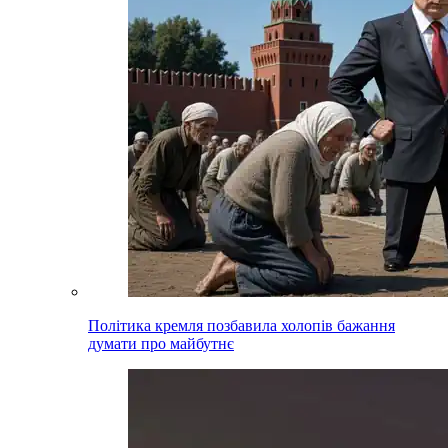
Політика кремля позбавила холопів бажання
думати про майбутнє