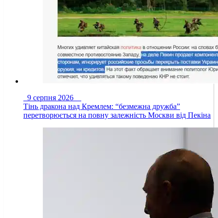
9 серпня 2026
Тінь дракона над Кремлем: “безмежна дружба”
перетворюється на повну залежність Москви від Пекіна