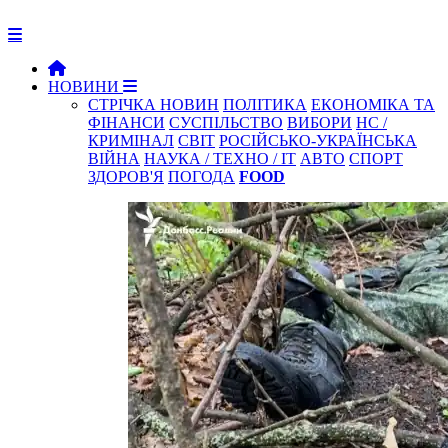
НОВИНИ
СТРІЧКА НОВИН
ПОЛІТИКА
ЕКОНОМІКА ТА
ФІНАНСИ
СУСПІЛЬСТВО
ВИБОРИ
НС /
КРИМІНАЛ
СВІТ
РОСІЙСЬКО-УКРАЇНСЬКА
ВІЙНА
НАУКА / ТЕХНО / IT
АВТО
СПОРТ
ЗДОРОВ'Я
ПОГОДА
FOOD