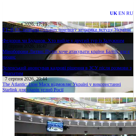
UK
EN
RU
7 серпня 2026, 17:19
FT: В ЄС назвали головну причину затримки вступу України
7 серпня 2026, 20:09
Федоров чи Буданов. Хто вийде у другий тур із Залужним
7 серпня 2026, 16:47
Міноборони Литви: Путін хоче атакувати країни Балтії, але є
нюанс
7 серпня 2026, 17:07
Зеленський анонсував кадрові рішення в ЗСУ після розмови з
Драпатим
7 серпня 2026, 20:44
The Atlantic: Ілон Маск відмовляє Україні у використанні
Starlink для ударів углиб Росії