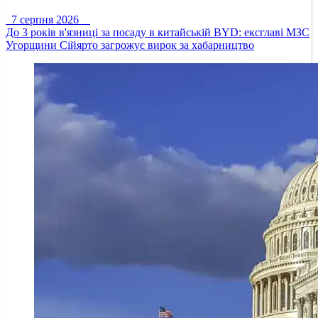
7 серпня 2026
До 3 років в'язниці за посаду в китайській BYD: ексглаві МЗС
Угорщини Сійярто загрожує вирок за хабарництво