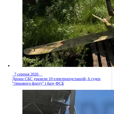
7 серпня 2026
Дрони СБС уразили 10 електропідстанцій, 6 суден
"тіньового флоту" і базу ФСБ