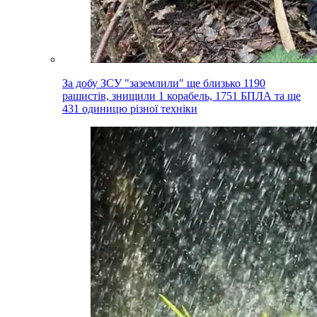
За добу ЗСУ "заземлили" ще близько 1190
рашистів, знищили 1 корабель, 1751 БПЛА та ще
431 одиницю різної техніки