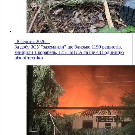
8 серпня 2026
За добу ЗСУ "заземлили" ще близько 1190 рашистів,
знищили 1 корабель, 1751 БПЛА та ще 431 одиницю
різної техніки