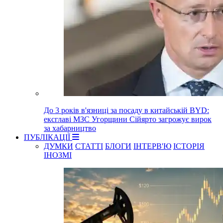
До 3 років в'язниці за посаду в китайській BYD:
ексглаві МЗС Угорщини Сійярто загрожує вирок
за хабарництво
ПУБЛІКАЦІЇ
ДУМКИ
СТАТТІ
БЛОГИ
ІНТЕРВ'Ю
ІСТОРІЯ
ІНОЗМІ