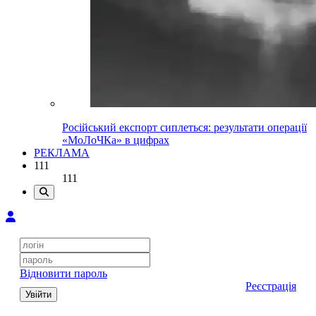
Російський експорт сиплеться: результати операції
«МоЛоЧКа» в цифрах
РЕКЛАМА
111
111
Відновити пароль
Реєстрація
Увійти