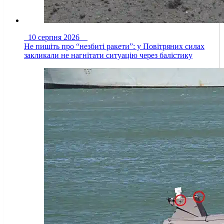
10 серпня 2026
Не пишіть про “незбиті ракети”: у Повітряних силах
закликали не нагнітати ситуацію через балістику