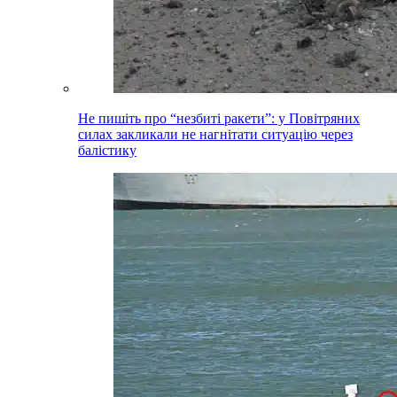
Не пишіть про “незбиті ракети”: у Повітряних
силах закликали не нагнітати ситуацію через
балістику