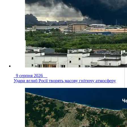
9 серпня 2026
Удари вглиб Росії творять масову гнітючу атмосферу