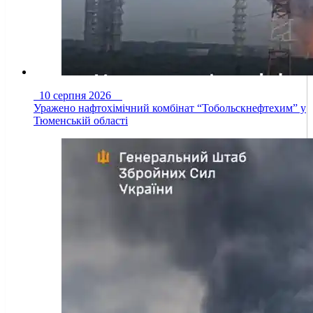
10 серпня 2026
Уражено нафтохімічний комбінат “Тобольскнефтехим” у
Тюменській області