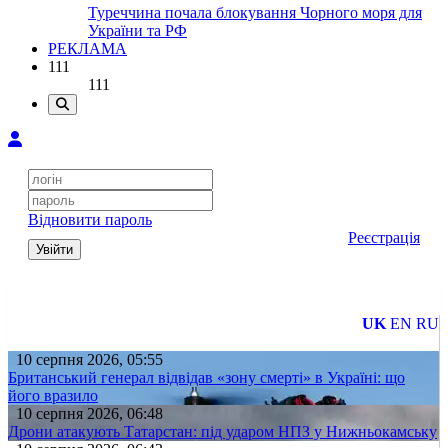
Туреччина почала блокування Чорного моря для
України та РФ
РЕКЛАМА
111
111
Відновити пароль
Реєстрація
Увійти
UK
EN
RU
10 серпня 2026, 05:55
Британський генерал відвідав «зону смерті» в Україні: що
його вразило
10 серпня 2026, 06:48
Дрони атакують Татарстан: під ударом НПЗ у Нижньокамську