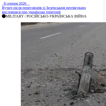
8 серпня 2026
Вучич після переговорів із Зеленським неочікувано
висловився про українські території
MILITARY / РОСІЙСЬКО-УКРАЇНСЬКА ВІЙНА