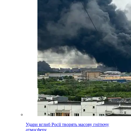
Удари вглиб Росії творять масову гнітючу
атмосферу