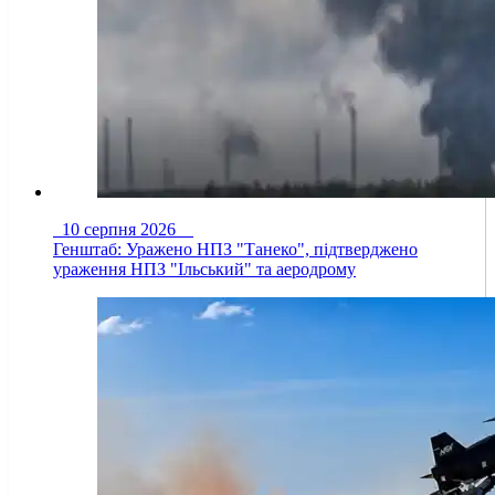
10 серпня 2026
Генштаб: Уражено НПЗ "Танеко", підтверджено
ураження НПЗ "Ільський" та аеродрому