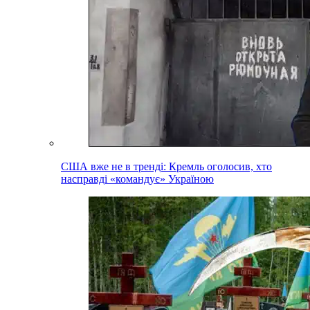
США вже не в тренді: Кремль оголосив, хто
насправді «командує» Україною