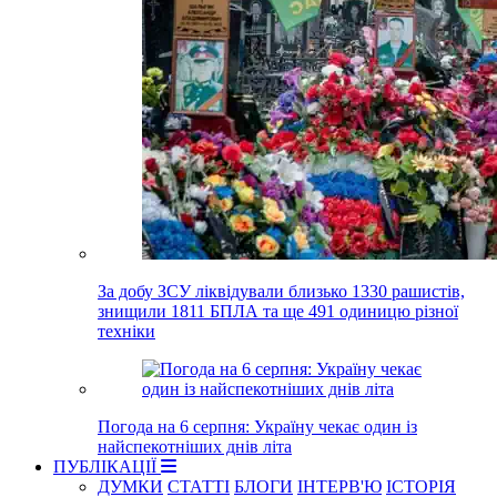
За добу ЗСУ ліквідували близько 1330 рашистів,
знищили 1811 БПЛА та ще 491 одиницю різної
техніки
Погода на 6 серпня: Україну чекає один із
найспекотніших днів літа
ПУБЛІКАЦІЇ
ДУМКИ
СТАТТІ
БЛОГИ
ІНТЕРВ'Ю
ІСТОРІЯ