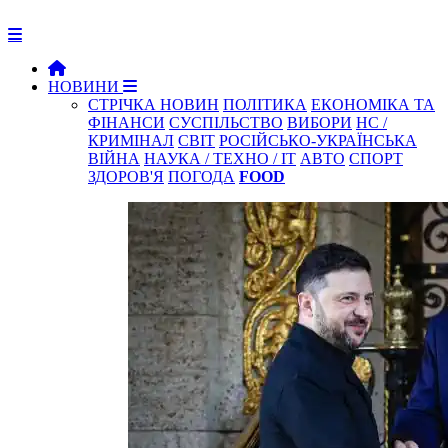
НОВИНИ
СТРІЧКА НОВИН
ПОЛІТИКА
ЕКОНОМІКА ТА
ФІНАНСИ
СУСПІЛЬСТВО
ВИБОРИ
НС /
КРИМІНАЛ
СВІТ
РОСІЙСЬКО-УКРАЇНСЬКА
ВІЙНА
НАУКА / ТЕХНО / IT
АВТО
СПОРТ
ЗДОРОВ'Я
ПОГОДА
FOOD