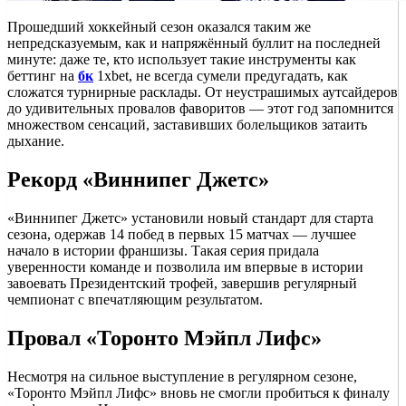
Прошедший хоккейный сезон оказался таким же
непредсказуемым, как и напряжённый буллит на последней
минуте: даже те, кто использует такие инструменты как
беттинг на
бк
1xbet, не всегда сумели предугадать, как
сложатся турнирные расклады. От неустрашимых аутсайдеров
до удивительных провалов фаворитов — этот год запомнится
множеством сенсаций, заставивших болельщиков затаить
дыхание.
Рекорд «Виннипег Джетс»
«Виннипег Джетс» установили новый стандарт для старта
сезона, одержав 14 побед в первых 15 матчах — лучшее
начало в истории франшизы. Такая серия придала
уверенности команде и позволила им впервые в истории
завоевать Президентский трофей, завершив регулярный
чемпионат с впечатляющим результатом.
Провал «Торонто Мэйпл Лифс»
Несмотря на сильное выступление в регулярном сезоне,
«Торонто Мэйпл Лифс» вновь не смогли пробиться к финалу