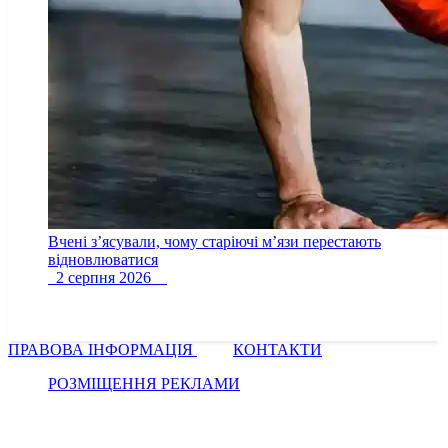
Вчені з’ясували, чому старіючі м’язи перестають
відновлюватися
2 серпня 2026
ПРАВОВА ІНФОРМАЦІЯ
КОНТАКТИ
РОЗМІЩЕННЯ РЕКЛАМИ