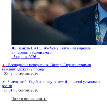
JEF замість НАТО, або Чому Залужний вирішив
випередити Зеленського
5 серпня 2026
►
Несподіване повернення: Віктор Ющенко отримав
важливу державну посаду
06:42 - 6 серпня 2026
►
Зеленський: Україна знищуватиме балістичні установки
росіян
17:51 - 5 серпня 2026
Читати всі новини ►