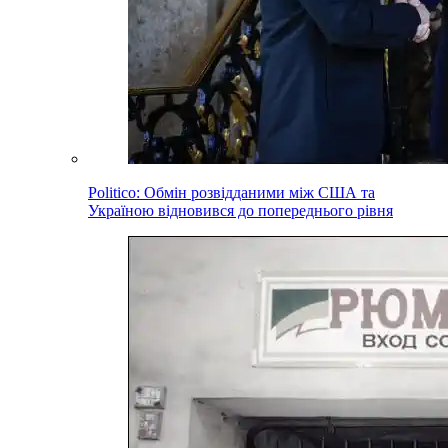
Politico: Обмін розвідданими між США та
Україною відновився до попереднього рівня