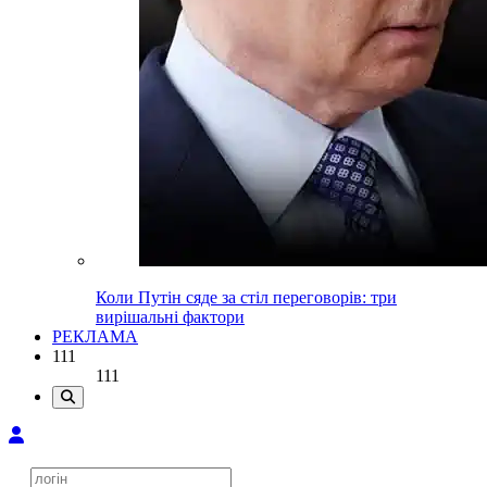
Коли Путін сяде за стіл переговорів: три
вирішальні фактори
РЕКЛАМА
111
111