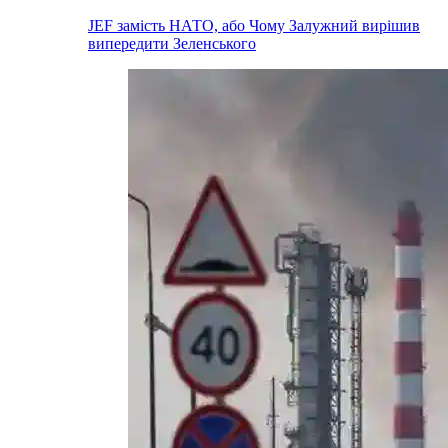
JEF замість НАТО, або Чому Залужний вирішив
випередити Зеленського