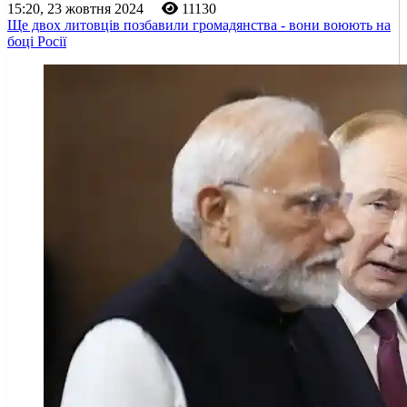
15:20, 23 жовтня 2024
11130
Ще двох литовців позбавили громадянства - вони воюють на
боці Росії