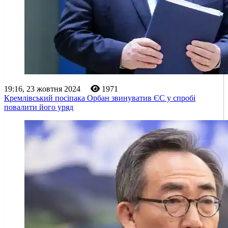
19:16, 23 жовтня 2024
1971
Кремлівський посіпака Орбан звинуватив ЄС у спробі
повалити його уряд