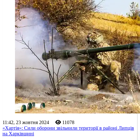
11:42, 23 жовтня 2024
11078
«Хартія»: Сили оборони звільнили території в районі Липців
на Харківщині