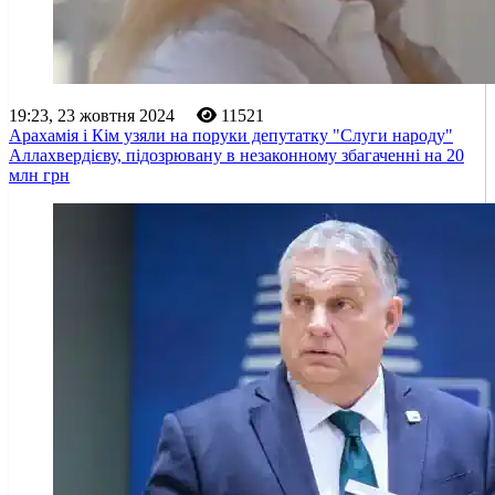
19:23, 23 жовтня 2024
11521
Арахамія і Кім узяли на поруки депутатку "Слуги народу"
Аллахвердієву, підозрювану в незаконному збагаченні на 20
млн грн