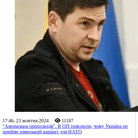
17:46, 23 жовтня 2024
11187
"Аморальна пропозиція". В ОП пояснили, чому Україна не
прийме німецький варіант для НАТО