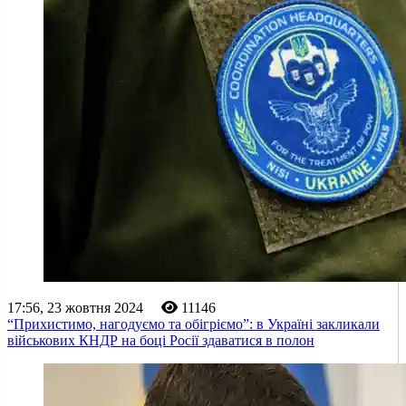
17:56, 23 жовтня 2024
11146
“Прихистимо, нагодуємо та обігріємо”: в Україні закликали
військових КНДР на боці Росії здаватися в полон