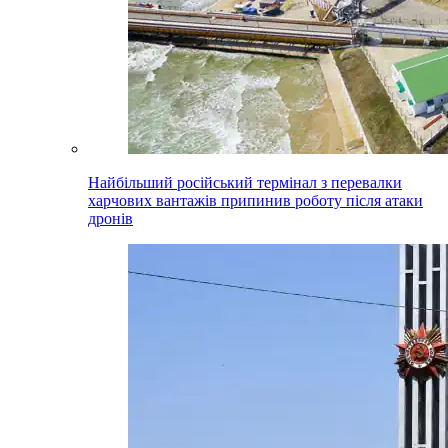
Найбільший російський термінал з перевалки
харчових вантажів припинив роботу після атаки
дронів