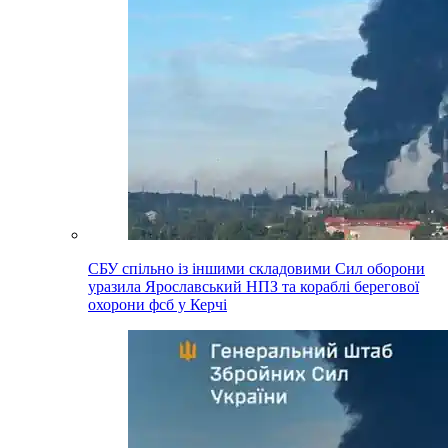
СБУ спільно із іншими складовими Сил оборони
уразила Ярославський НПЗ та кораблі берегової
охорони фсб у Керчі