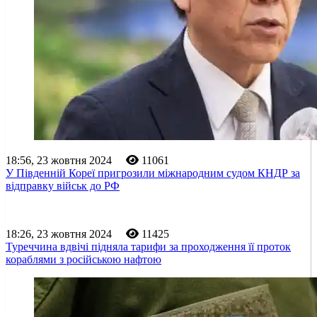
18:56, 23 жовтня 2024
11061
У Південній Кореї пригрозили міжнародним судом КНДР за
відправку військ до РФ
18:26, 23 жовтня 2024
11425
Туреччина вдвічі підняла тарифи за проходження її проток
кораблями з російською нафтою