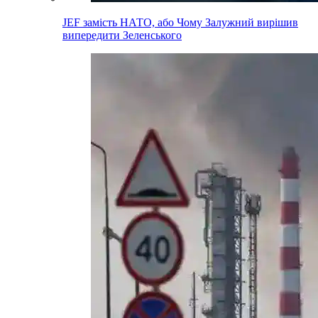
JEF замість НАТО, або Чому Залужний вирішив
випередити Зеленського