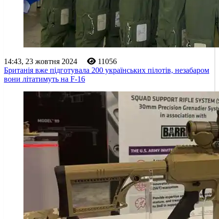
14:43, 23 жовтня 2024
11056
Британія вже підготувала 200 українських пілотів, незабаром
вони літатимуть на F-16