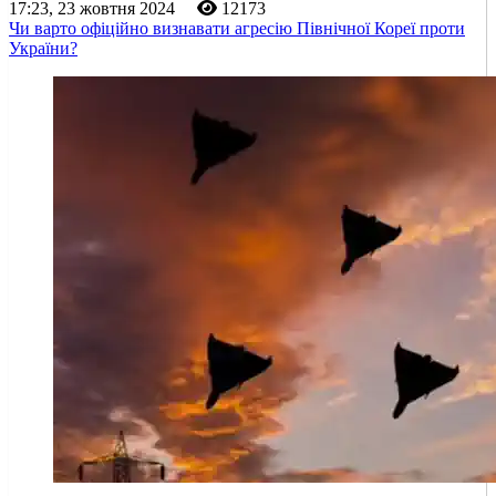
17:23, 23 жовтня 2024
12173
Чи варто офіційно визнавати агресію Північної Кореї проти
України?