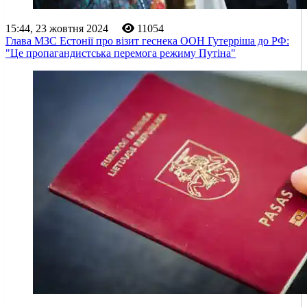
15:44, 23 жовтня 2024
11054
Глава МЗС Естонії про візит геснека ООН Гутерріша до РФ:
"Це пропагандистська перемога режиму Путіна"