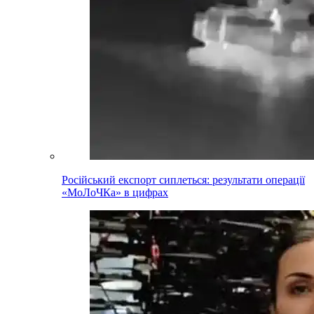
Російський експорт сиплеться: результати операції
«МоЛоЧКа» в цифрах