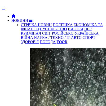
НОВИНИ
СТРІЧКА НОВИН
ПОЛІТИКА
ЕКОНОМІКА ТА
ФІНАНСИ
СУСПІЛЬСТВО
ВИБОРИ
НС /
КРИМІНАЛ
СВІТ
РОСІЙСЬКО-УКРАЇНСЬКА
ВІЙНА
НАУКА / ТЕХНО / IT
АВТО
СПОРТ
ЗДОРОВ'Я
ПОГОДА
FOOD