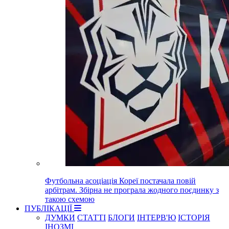
Футбольна асоціація Кореї постачала повій
арбітрам. Збірна не програла жодного поєдинку з
такою схемою
ПУБЛІКАЦІЇ
ДУМКИ
СТАТТІ
БЛОГИ
ІНТЕРВ'Ю
ІСТОРІЯ
ІНОЗМІ