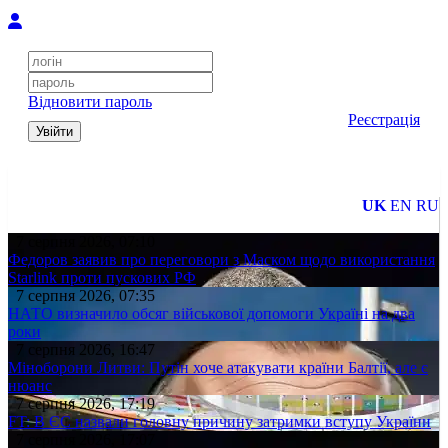
Відновити пароль
Реєстрація
Увійти
UK
EN
RU
7 серпня 2026, 07:10
Федоров заявив про переговори з Маском щодо використання
Starlink проти пускових РФ
7 серпня 2026, 07:35
НАТО визначило обсяг військової допомоги Україні на два
роки
7 серпня 2026, 16:47
Міноборони Литви: Путін хоче атакувати країни Балтії, але є
нюанс
7 серпня 2026, 17:19
FT: В ЄС назвали головну причину затримки вступу України
7 серпня 2026, 17:07