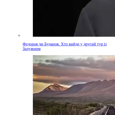
Федоров чи Буданов. Хто вийде у другий тур із
Залужним