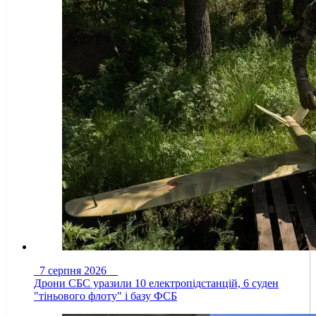
7 серпня 2026
Дрони СБС уразили 10 електропідстанцій, 6 суден
"тіньового флоту" і базу ФСБ