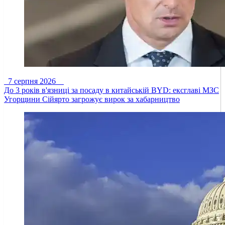
7 серпня 2026
До 3 років в'язниці за посаду в китайській BYD: ексглаві МЗС
Угорщини Сійярто загрожує вирок за хабарництво