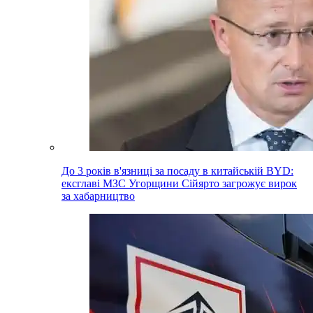
До 3 років в'язниці за посаду в китайській BYD:
ексглаві МЗС Угорщини Сійярто загрожує вирок
за хабарництво