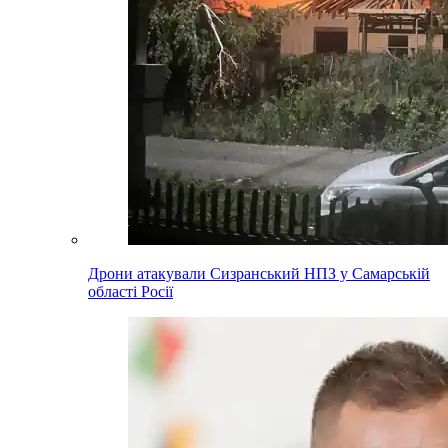
Дрони атакували Сизранський НПЗ у Самарській
області Росії