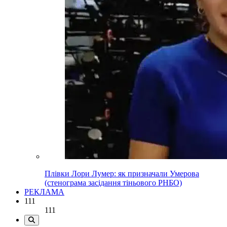
Плівки Лори Лумер: як призначали Умерова
(стенограма засідання тіньового РНБО)
РЕКЛАМА
111
111