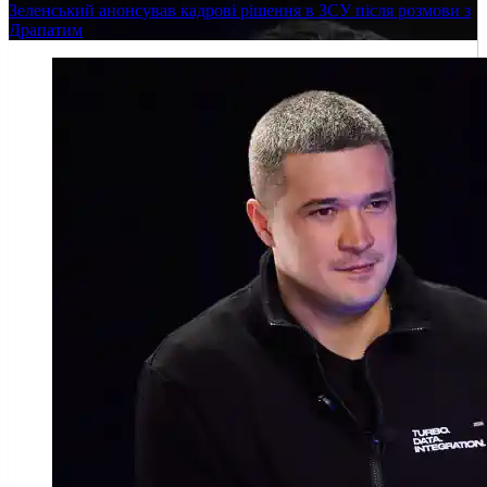
Зеленський анонсував кадрові рішення в ЗСУ після розмови з
Драпатим