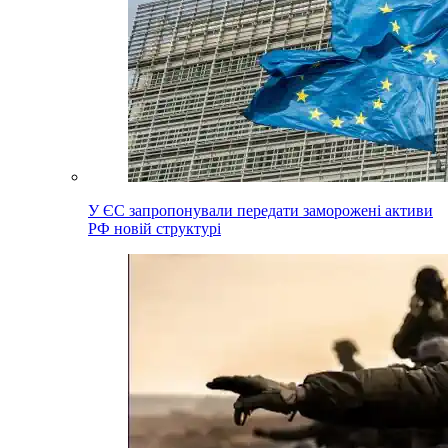
У ЄС запропонували передати заморожені активи
РФ новій структурі