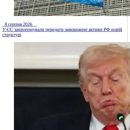
8 серпня 2026
У ЄС запропонували передати заморожені активи РФ новій
структурі