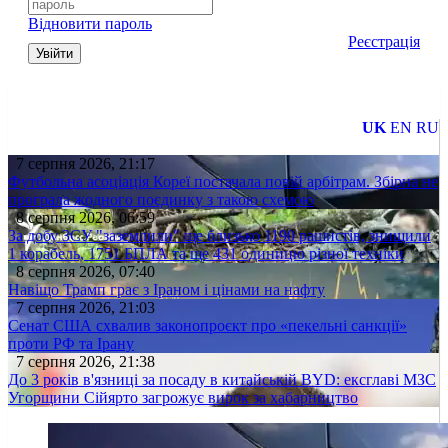
Відновити пароль
Реєстрація
Увійти
UK
EN
RU
7 серпня 2026, 21:17
Футбольна асоціація Кореї постачала повій арбітрам. Збірна не
програла жодного поєдинку з такою схемою
8 серпня 2026, 06:59
За добу ЗСУ "заземлили" ще близько 1190 рашистів, знищили
1 корабель, 1751 БПЛА та ще 431 одиницю різної техніки
8 серпня 2026, 07:40
Навіщо Трамп грає з Іраном і цінами на нафту
7 серпня 2026, 21:03
Сенат США схвалив законопроєкт про «пекельні санкції»
проти РФ та Ірану
7 серпня 2026, 21:38
До 3 років в'язниці за посаду в китайській BYD: ексглаві МЗС
Угорщини Сійярто загрожує вирок за хабарництво