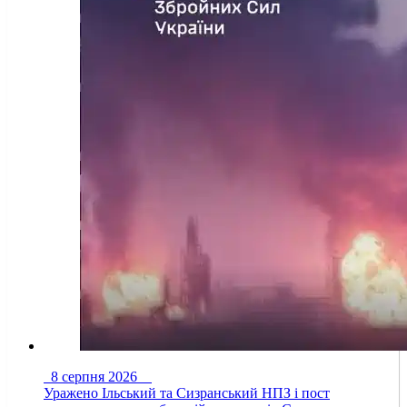
8 серпня 2026
Уражено Ільський та Сизранський НПЗ і пост