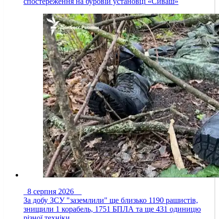
спостереження на буровій установці «Сиваш»
8 серпня 2026
За добу ЗСУ "заземлили" ще близько 1190 рашистів,
знищили 1 корабель, 1751 БПЛА та ще 431 одиницю
різної техніки