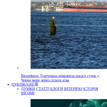
Bloomberg: Туреччина обмежила прохід суден у
Чорне море через сплеск атак
ПУБЛІКАЦІЇ
ДУМКИ
СТАТТІ
БЛОГИ
ІНТЕРВ'Ю
ІСТОРІЯ
ІНОЗМІ