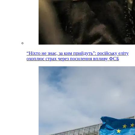
“Ніхто не знає, за ким прийдуть”: російську еліту
охоплює страх через посилення впливу ФСБ