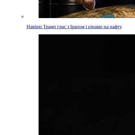
Навіщо Трамп грає з Іраном і цінами на нафту