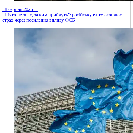
8 серпня 2026
“Ніхто не знає, за ким прийдуть”: російську еліту охоплює
страх через посилення впливу ФСБ