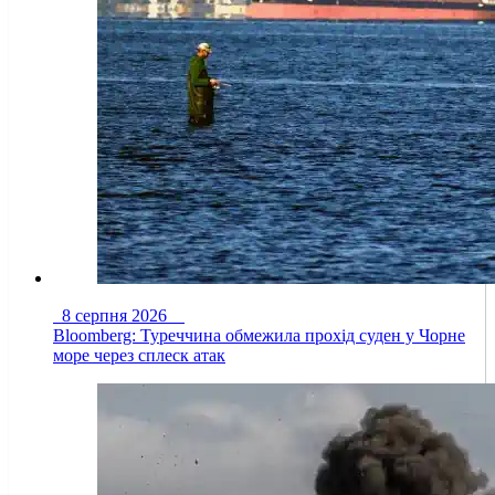
8 серпня 2026
Bloomberg: Туреччина обмежила прохід суден у Чорне
море через сплеск атак