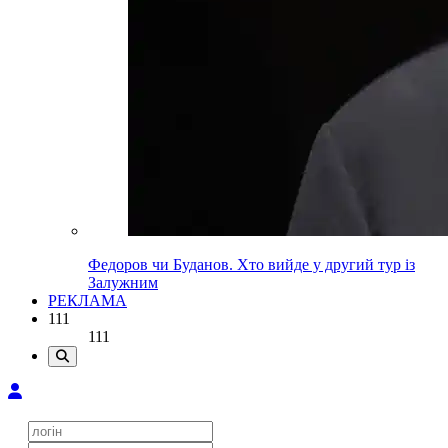
Федоров чи Буданов. Хто вийде у другий тур із
Залужним
РЕКЛАМА
111
111