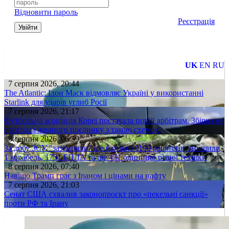
Відновити пароль
Реєстрація
Увійти
UK
EN
RU
7 серпня 2026, 20:44
The Atlantic: Ілон Маск відмовляє Україні у використанні
Starlink для ударів углиб Росії
7 серпня 2026, 21:17
Футбольна асоціація Кореї постачала повій арбітрам. Збірна не
програла жодного поєдинку з такою схемою
8 серпня 2026, 06:59
За добу ЗСУ "заземлили" ще близько 1190 рашистів, знищили
1 корабель, 1751 БПЛА та ще 431 одиницю різної техніки
8 серпня 2026, 07:40
Навіщо Трамп грає з Іраном і цінами на нафту
7 серпня 2026, 21:03
Сенат США схвалив законопроєкт про «пекельні санкції»
проти РФ та Ірану