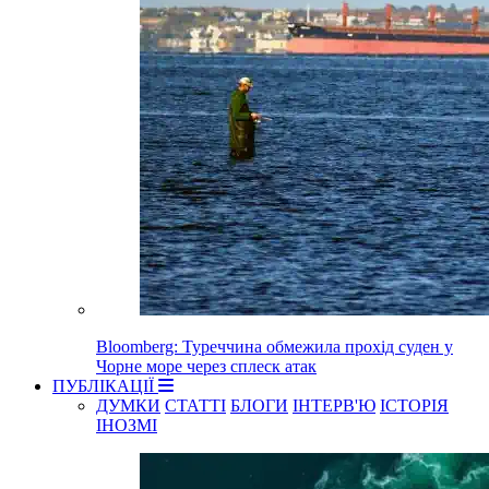
Bloomberg: Туреччина обмежила прохід суден у
Чорне море через сплеск атак
ПУБЛІКАЦІЇ
ДУМКИ
СТАТТІ
БЛОГИ
ІНТЕРВ'Ю
ІСТОРІЯ
ІНОЗМІ