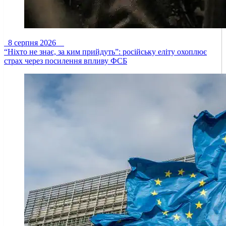
8 серпня 2026
“Ніхто не знає, за ким прийдуть”: російську еліту охоплює
страх через посилення впливу ФСБ