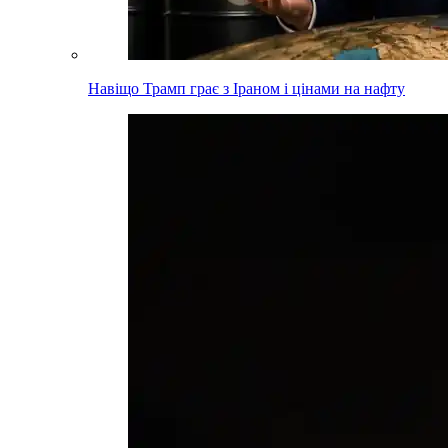
Навіщо Трамп грає з Іраном і цінами на нафту