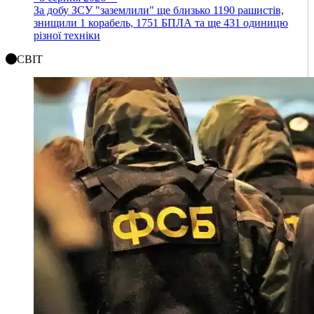
За добу ЗСУ "заземлили" ще близько 1190 рашистів,
знищили 1 корабель, 1751 БПЛА та ще 431 одиницю
різної техніки
СВІТ