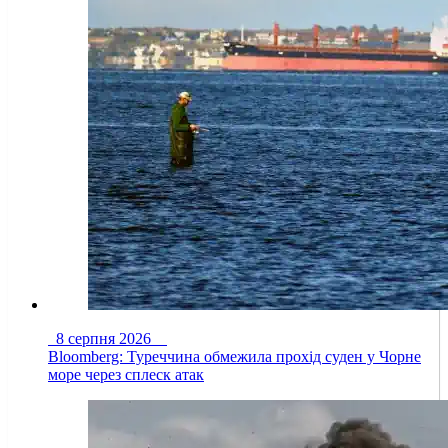
8 серпня 2026
Bloomberg: Туреччина обмежила прохід суден у Чорне
море через сплеск атак