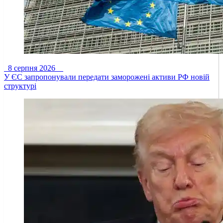
8 серпня 2026
У ЄС запропонували передати заморожені активи РФ новій
структурі