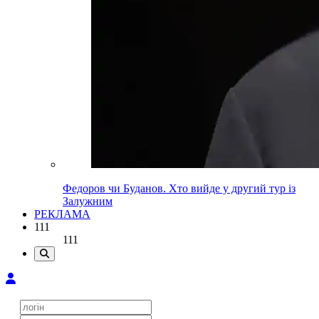
Федоров чи Буданов. Хто вийде у другий тур із
Залужним
РЕКЛАМА
111
111