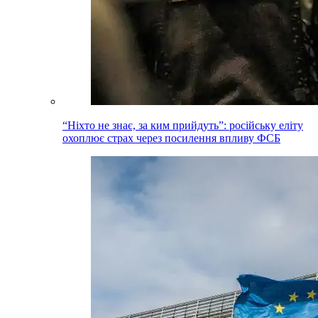
“Ніхто не знає, за ким прийдуть”: російську еліту
охоплює страх через посилення впливу ФСБ