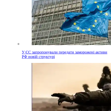
У ЄС запропонували передати заморожені активи
РФ новій структурі