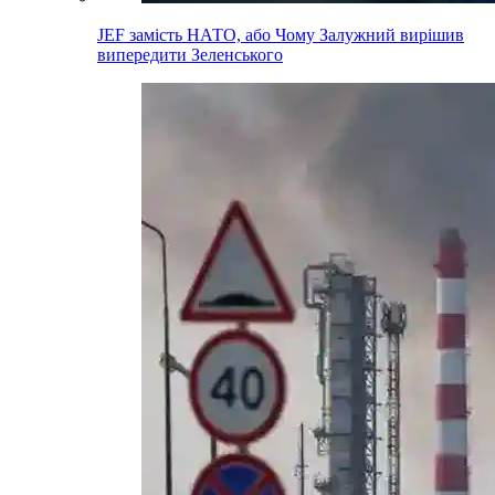
JEF замість НАТО, або Чому Залужний вирішив
випередити Зеленського