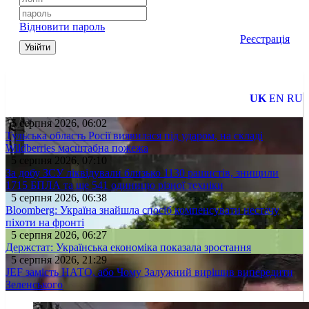
Відновити пароль
Реєстрація
Увійти
UK
EN
RU
5 серпня 2026, 06:02
Тульська область Росії виявилася під ударом, на складі
Wildberries масштабна пожежа
5 серпня 2026, 07:10
За добу ЗСУ ліквідували близько 1130 рашистів, знищили
1715 БПЛА та ще 541 одиницю різної техніки
5 серпня 2026, 06:38
Bloomberg: Україна знайшла спосіб компенсувати нестачу
піхоти на фронті
5 серпня 2026, 06:27
Держстат: Українська економіка показала зростання
5 серпня 2026, 21:29
JEF замість НАТО, або Чому Залужний вирішив випередити
Зеленського