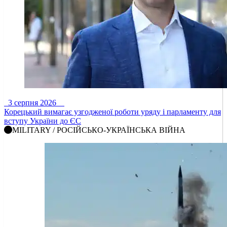
3 серпня 2026
Корецький вимагає узгодженої роботи уряду і парламенту для
вступу України до ЄС
MILITARY / РОСІЙСЬКО-УКРАЇНСЬКА ВІЙНА