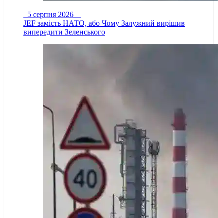
5 серпня 2026
JEF замість НАТО, або Чому Залужний вирішив
випередити Зеленського