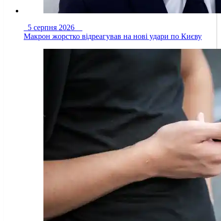
5 серпня 2026
Макрон жорстко відреагував на нові удари по Києву