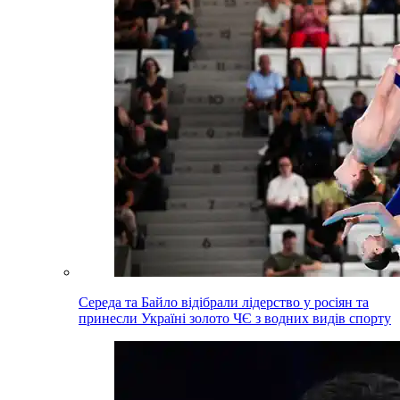
Середа та Байло відібрали лідерство у росіян та
принесли Україні золото ЧЄ з водних видів спорту