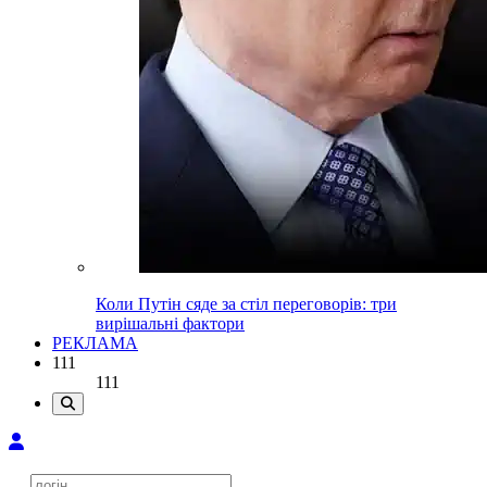
Коли Путін сяде за стіл переговорів: три
вирішальні фактори
РЕКЛАМА
111
111