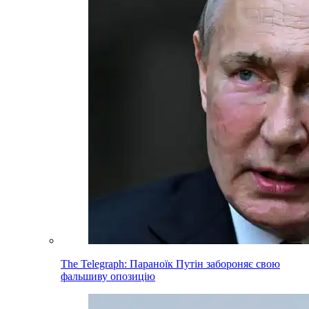
The Telegraph: Параноїк Путін забороняє свою
фальшиву опозицію