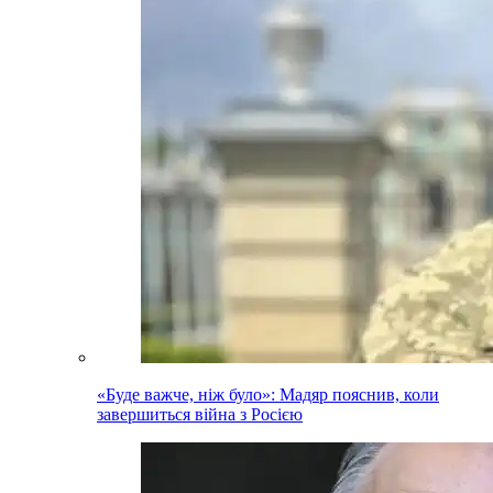
«Буде важче, ніж було»: Мадяр пояснив, коли
завершиться війна з Росією