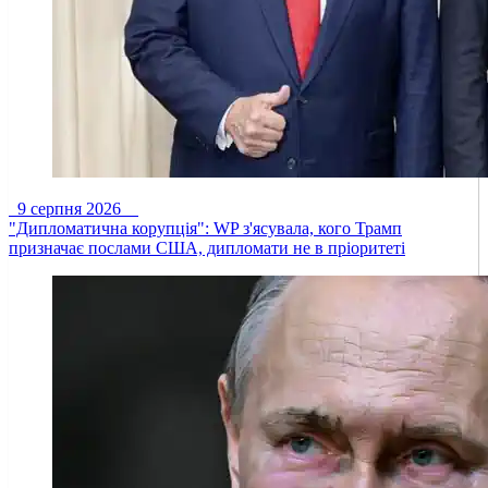
9 серпня 2026
"Дипломатична корупція": WP з'ясувала, кого Трамп
призначає послами США, дипломати не в пріоритеті