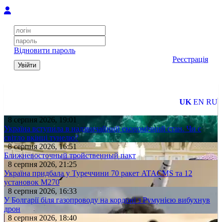
Відновити пароль
Реєстрація
Увійти
UK
EN
RU
8 серпня 2026, 19:01
Україна вступила в надзвичайний економічний стан. Чи є
світло вкінці тунелю?
8 серпня 2026, 16:51
Ближневосточный тройственный пакт
8 серпня 2026, 21:25
Україна придбала у Туреччини 70 ракет ATACMS та 12
установок M270
8 серпня 2026, 16:33
У Болгарії біля газопроводу на кордоні з Румунією вибухнув
дрон
8 серпня 2026, 18:40