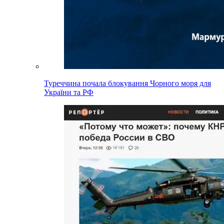
Туреччина почала блокування Чорного моря для
України та РФ