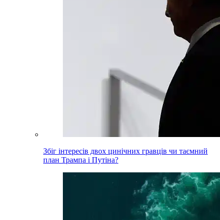
Збіг інтересів двох цинічних гравців чи таємний
план Трампа і Путіна?