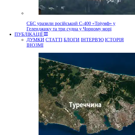
СБС уразили російський С-400 «Тріумф» у
Геленджику та три судна у Чорному морі
ПУБЛІКАЦІЇ
ДУМКИ
СТАТТІ
БЛОГИ
ІНТЕРВ'Ю
ІСТОРІЯ
ІНОЗМІ