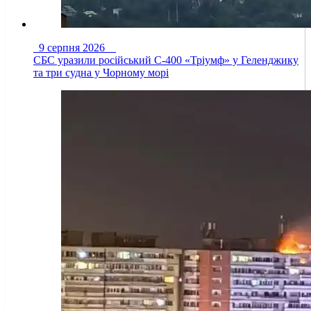
9 серпня 2026
СБС уразили російський С-400 «Тріумф» у Геленджику
та три судна у Чорному морі