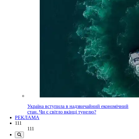
Україна вступила в надзвичайний економічний
стан. Чи є світло вкінці тунелю?
РЕКЛАМА
111
111