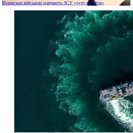
Норвезькі військові навчають ЗСУ «духу вікінгів»