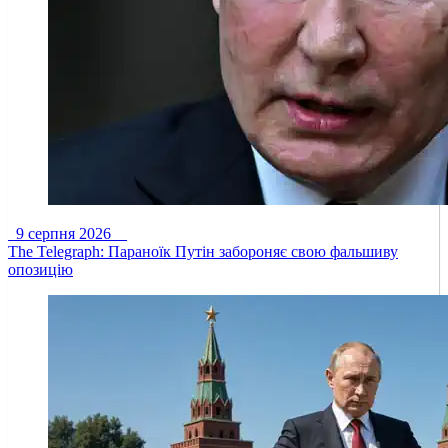
9 серпня 2026
The Telegraph: Параноїк Путін забороняє свою фальшиву
опозицію