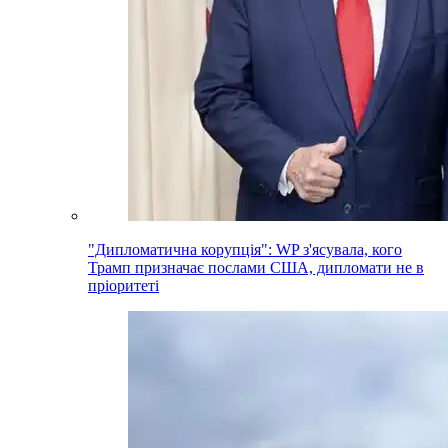
"Дипломатична корупція": WP з'ясувала, кого
Трамп призначає послами США, дипломати не в
пріоритеті