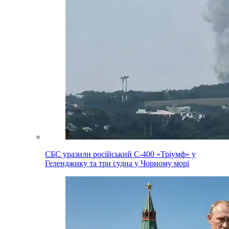
СБС уразили російський С-400 «Тріумф» у
Геленджику та три судна у Чорному морі