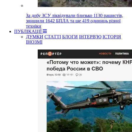
За добу ЗСУ ліквідували близько 1130 рашистів,
знищили 1642 БПЛА та ще 419 одиниць різної
техніки
ПУБЛІКАЦІЇ
ДУМКИ
СТАТТІ
БЛОГИ
ІНТЕРВ'Ю
ІСТОРІЯ
ІНОЗМІ