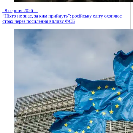
8 серпня 2026
“Ніхто не знає, за ким прийдуть”: російську еліту охоплює
страх через посилення впливу ФСБ