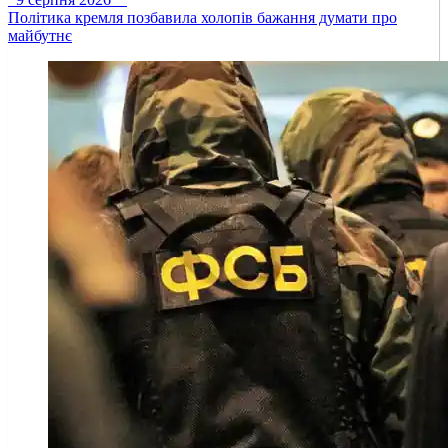
Політика кремля позбавила холопів бажання думати про
майбутнє