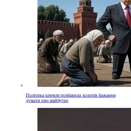
Політика кремля позбавила холопів бажання
думати про майбутнє