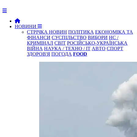
НОВИНИ
СТРІЧКА НОВИН
ПОЛІТИКА
ЕКОНОМІКА ТА
ФІНАНСИ
СУСПІЛЬСТВО
ВИБОРИ
НС /
КРИМІНАЛ
СВІТ
РОСІЙСЬКО-УКРАЇНСЬКА
ВІЙНА
НАУКА / ТЕХНО / IT
АВТО
СПОРТ
ЗДОРОВ'Я
ПОГОДА
FOOD