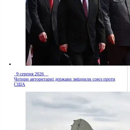
9 серпня 2026
Чотири авторитарні держави зміцнили союз проти
США