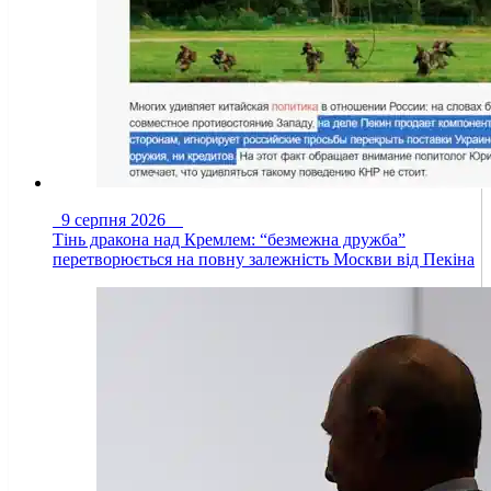
9 серпня 2026
Тінь дракона над Кремлем: “безмежна дружба”
перетворюється на повну залежність Москви від Пекіна