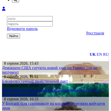
Відновити пароль
Реєстрація
Увійти
UK
EN
RU
8 серпня 2026, 15:43
Демократи США готують новий удар по Трампу, і це не
імпічмент
8 серпня 2026, 16:51
Ближневосточный тройственный пакт
8 серпня 2026, 19:01
Україна вступила в надзвичайний економічний стан. Чи є
світло вкінці тунелю?
8 серпня 2026, 16:33
У Болгарії біля газопроводу на кордоні з Румунією вибухнув
дрон