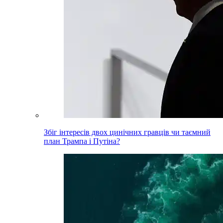
Збіг інтересів двох цинічних гравців чи таємний
план Трампа і Путіна?