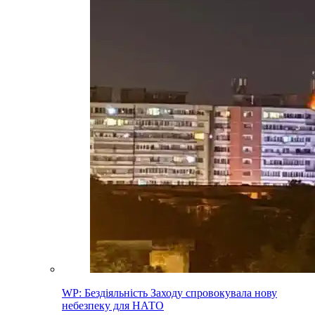
WP: Бездіяльність Заходу спровокувала нову
небезпеку для НАТО