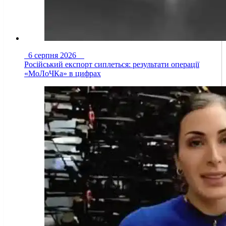
6 серпня 2026
Російський експорт сиплеться: результати операції
«МоЛоЧКа» в цифрах