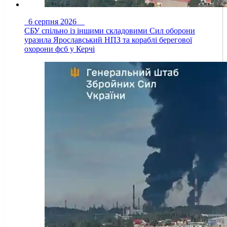
6 серпня 2026
СБУ спільно із іншими складовими Сил оборони
уразила Ярославський НПЗ та кораблі берегової
охорони фсб у Керчі