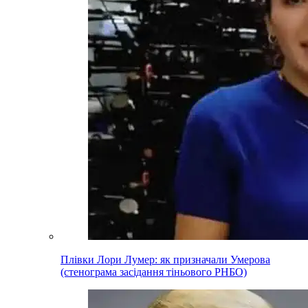
Плівки Лори Лумер: як призначали Умерова
(стенограма засідання тіньового РНБО)