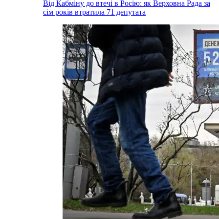
Від Кабміну до втечі в Росію: як Верховна Рада за
сім років втратила 71 депутата