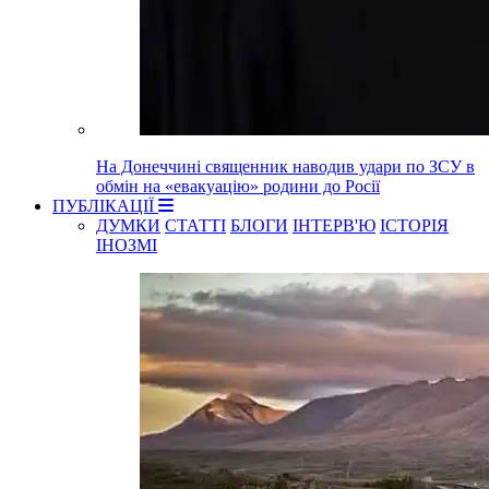
На Донеччині священник наводив удари по ЗСУ в
обмін на «евакуацію» родини до Росії
ПУБЛІКАЦІЇ
ДУМКИ
СТАТТІ
БЛОГИ
ІНТЕРВ'Ю
ІСТОРІЯ
ІНОЗМІ