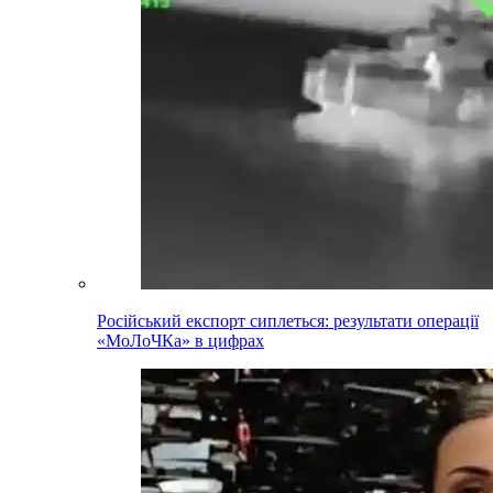
Російський експорт сиплеться: результати операції
«МоЛоЧКа» в цифрах