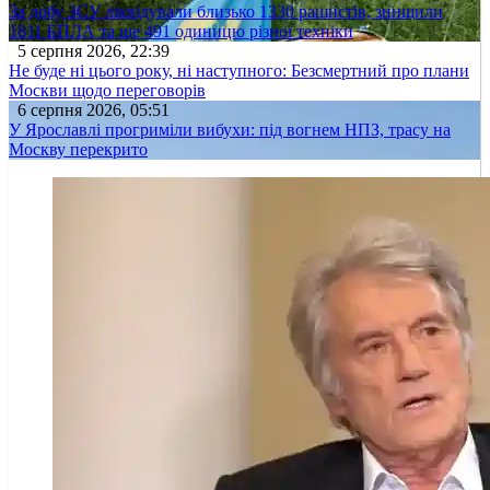
За добу ЗСУ ліквідували близько 1330 рашистів, знищили
1811 БПЛА та ще 491 одиницю різної техніки
5 серпня 2026, 22:39
Не буде ні цього року, ні наступного: Безсмертний про плани
Москви щодо переговорів
6 серпня 2026, 05:51
У Ярославлі прогриміли вибухи: під вогнем НПЗ, трасу на
Москву перекрито