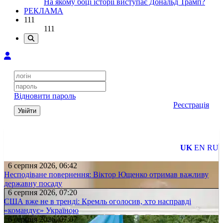
На якому боці історії виступає Дональд Трамп?
РЕКЛАМА
111
111
Відновити пароль
Реєстрація
Увійти
UK
EN
RU
6 серпня 2026, 06:42
Несподіване повернення: Віктор Ющенко отримав важливу
державну посаду
6 серпня 2026, 07:20
США вже не в тренді: Кремль оголосив, хто насправді
«командує» Україною
6 серпня 2026, 07:07