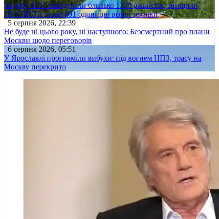
За добу ЗСУ ліквідували близько 1330 рашистів, знищили
1811 БПЛА та ще 491 одиницю різної техніки
5 серпня 2026, 22:39
Не буде ні цього року, ні наступного: Безсмертний про плани
Москви щодо переговорів
6 серпня 2026, 05:51
У Ярославлі прогриміли вибухи: під вогнем НПЗ, трасу на
Москву перекрито