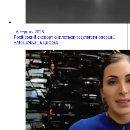
6 серпня 2026
Російський експорт сиплеться: результати операції
«МоЛоЧКа» в цифрах