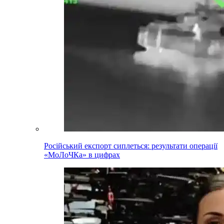
Російський експорт сиплеться: результати операції
«МоЛоЧКа» в цифрах