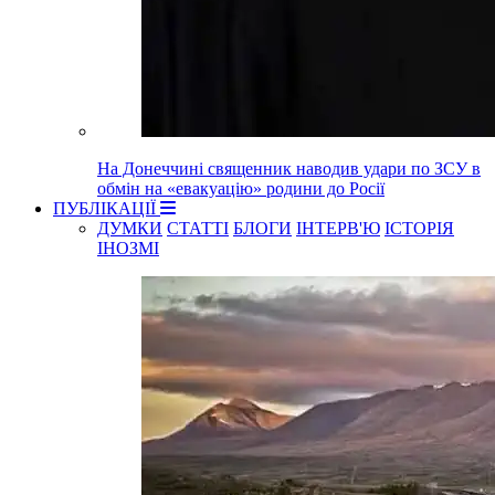
На Донеччині священник наводив удари по ЗСУ в
обмін на «евакуацію» родини до Росії
ПУБЛІКАЦІЇ
ДУМКИ
СТАТТІ
БЛОГИ
ІНТЕРВ'Ю
ІСТОРІЯ
ІНОЗМІ