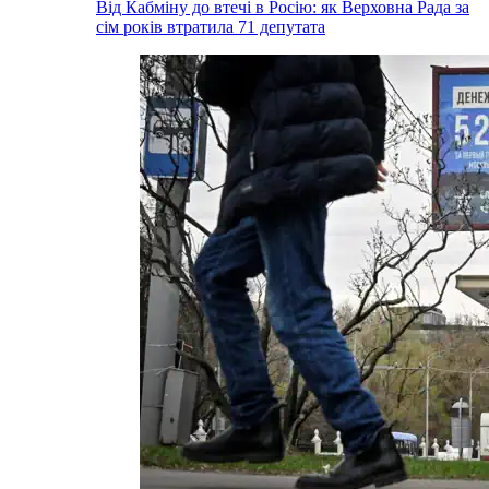
Від Кабміну до втечі в Росію: як Верховна Рада за
сім років втратила 71 депутата