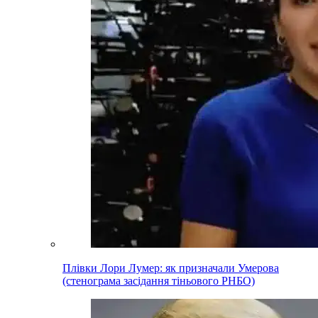
Плівки Лори Лумер: як призначали Умерова
(стенограма засідання тіньового РНБО)