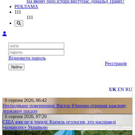
На якому боці історії виступає Дональд Трамп?
РЕКЛАМА
111
111
Відновити пароль
Реєстрація
Увійти
UK
EN
RU
6 серпня 2026, 06:42
Несподіване повернення: Віктор Ющенко отримав важливу
державну посаду
6 серпня 2026, 07:20
США вже не в тренді: Кремль оголосив, хто насправді
«командує» Україною
6 серпня 2026, 07:07