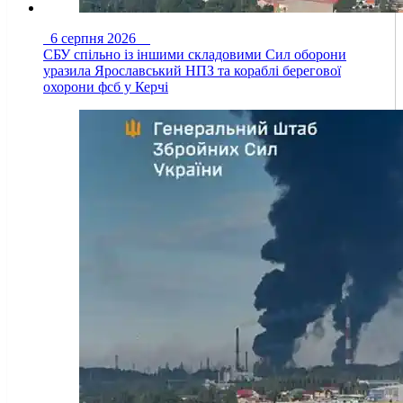
6 серпня 2026
СБУ спільно із іншими складовими Сил оборони
уразила Ярославський НПЗ та кораблі берегової
охорони фсб у Керчі