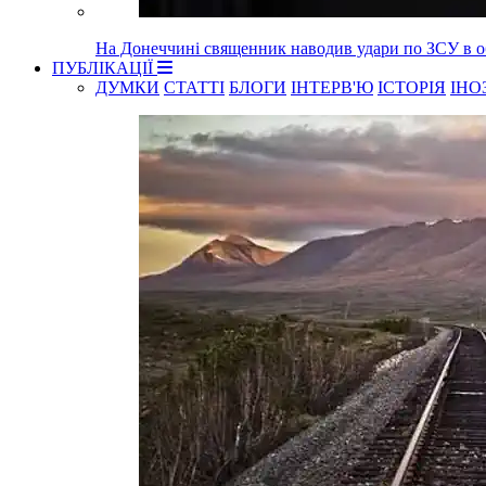
На Донеччині священник наводив удари по ЗСУ в об
ПУБЛІКАЦІЇ
ДУМКИ
СТАТТІ
БЛОГИ
ІНТЕРВ'Ю
ІСТОРІЯ
ІНО