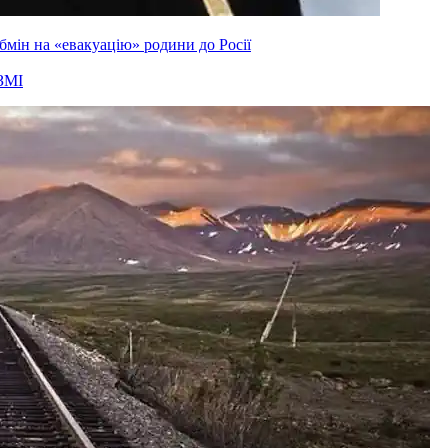
мін на «евакуацію» родини до Росії
ЗМІ