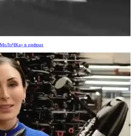
ї «МоЛоЧКа» в цифрах