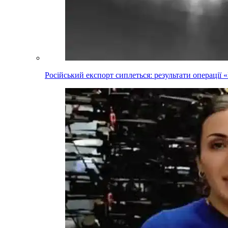
Російський експорт сиплеться: результати операці