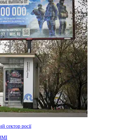
й сектор росії
ЗМІ