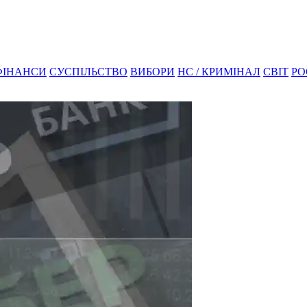
ФІНАНСИ
СУСПІЛЬСТВО
ВИБОРИ
НС / КРИМІНАЛ
СВІТ
РО