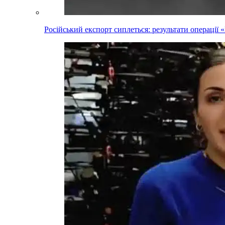
Російський експорт сиплеться: результати операці