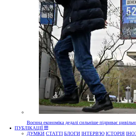
Воєнна економіка дедалі сильніше підриває цивільни
ПУБЛІКАЦІЇ
ДУМКИ
СТАТТІ
БЛОГИ
ІНТЕРВ'Ю
ІСТОРІЯ
ІНО