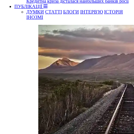
Кредитна криза дісталася найбільших банків росії
ПУБЛІКАЦІЇ
ДУМКИ
СТАТТІ
БЛОГИ
ІНТЕРВ'Ю
ІСТОРІЯ
ІНОЗМІ