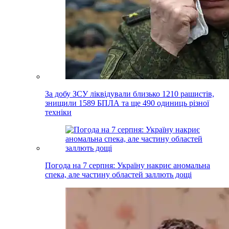
За добу ЗСУ ліквідували близько 1210 рашистів,
знищили 1589 БПЛА та ще 490 одиниць різної
техніки
Погода на 7 серпня: Україну накриє аномальна
спека, але частину областей заллють дощі