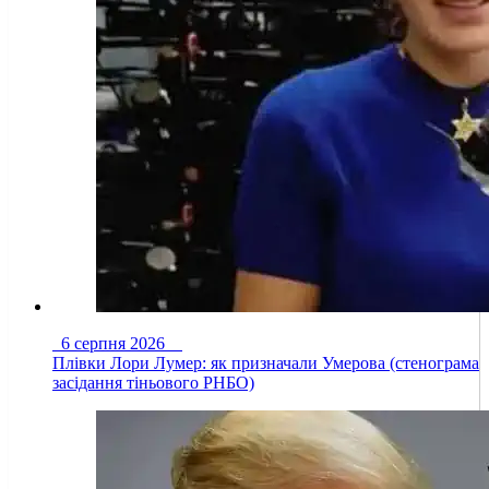
6 серпня 2026
Плівки Лори Лумер: як призначали Умерова (стенограма
засідання тіньового РНБО)