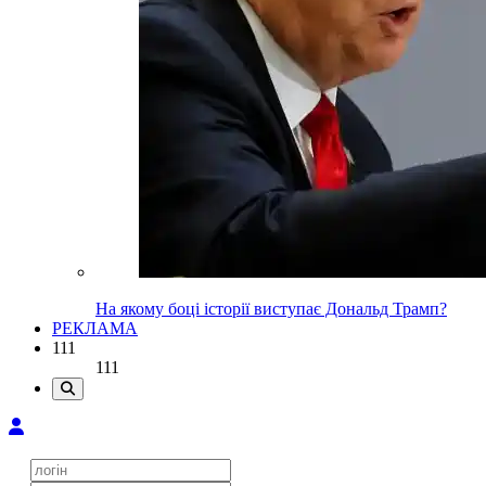
На якому боці історії виступає Дональд Трамп?
РЕКЛАМА
111
111