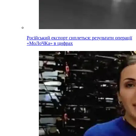
Російський експорт сиплеться: результати операції
«МоЛоЧКа» в цифрах