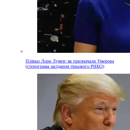
Плівки Лори Лумер: як призначали Умерова
(стенограма засідання тіньового РНБО)