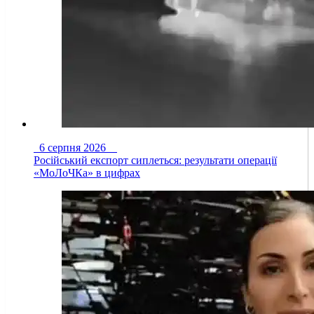
6 серпня 2026
Російський експорт сиплеться: результати операції
«МоЛоЧКа» в цифрах