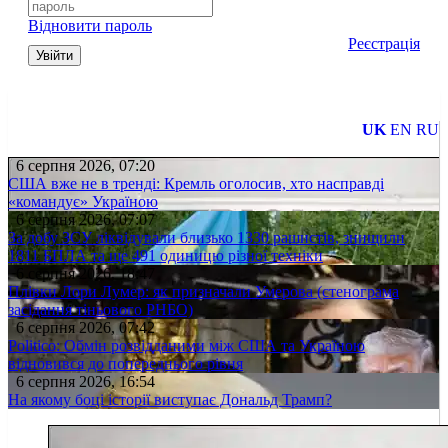
Відновити пароль
Реєстрація
Увійти
UK
EN
RU
6 серпня 2026, 07:20
США вже не в тренді: Кремль оголосив, хто насправді
«командує» Україною
6 серпня 2026, 07:07
За добу ЗСУ ліквідували близько 1330 рашистів, знищили
1811 БПЛА та ще 491 одиницю різної техніки
6 серпня 2026, 18:47
Плівки Лори Лумер: як призначали Умерова (стенограма
засідання тіньового РНБО)
6 серпня 2026, 07:42
Politico: Обмін розвідданими між США та Україною
відновився до попереднього рівня
6 серпня 2026, 16:54
На якому боці історії виступає Дональд Трамп?