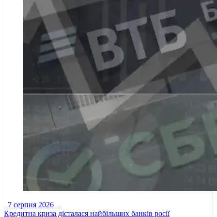
7 серпня 2026
Кредитна криза дісталася найбільших банків росії