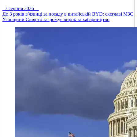
7 серпня 2026
До 3 років в'язниці за посаду в китайській BYD: ексглаві МЗС
Угорщини Сійярто загрожує вирок за хабарництво