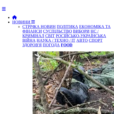
НОВИНИ
СТРІЧКА НОВИН
ПОЛІТИКА
ЕКОНОМІКА ТА
ФІНАНСИ
СУСПІЛЬСТВО
ВИБОРИ
НС /
КРИМІНАЛ
СВІТ
РОСІЙСЬКО-УКРАЇНСЬКА
ВІЙНА
НАУКА / ТЕХНО / IT
АВТО
СПОРТ
ЗДОРОВ'Я
ПОГОДА
FOOD