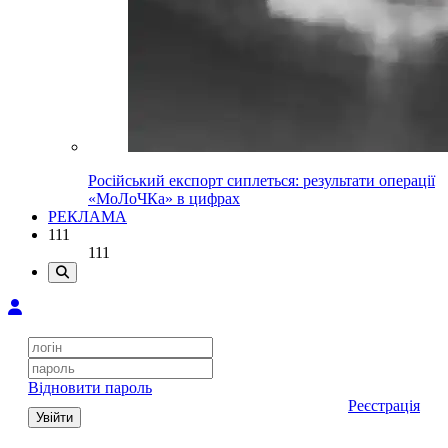
Російський експорт сиплеться: результати операції
«МоЛоЧКа» в цифрах
РЕКЛАМА
111
111
Відновити пароль
Реєстрація
Увійти