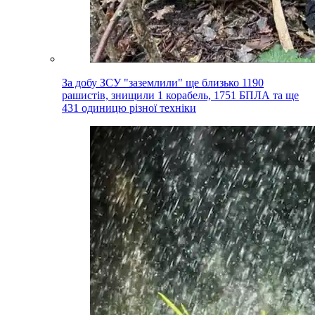
За добу ЗСУ "заземлили" ще близько 1190
рашистів, знищили 1 корабель, 1751 БПЛА та ще
431 одиницю різної техніки