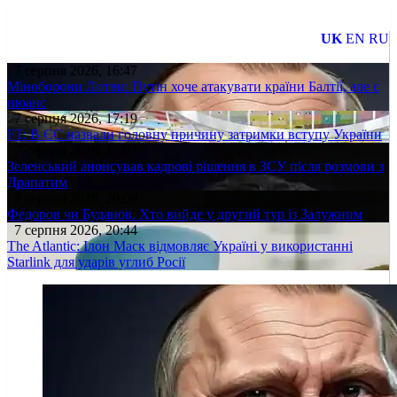
UK
EN
RU
7 серпня 2026, 16:47
Міноборони Литви: Путін хоче атакувати країни Балтії, але є
нюанс
7 серпня 2026, 17:19
FT: В ЄС назвали головну причину затримки вступу України
7 серпня 2026, 17:07
Зеленський анонсував кадрові рішення в ЗСУ після розмови з
Драпатим
7 серпня 2026, 20:09
Федоров чи Буданов. Хто вийде у другий тур із Залужним
7 серпня 2026, 20:44
The Atlantic: Ілон Маск відмовляє Україні у використанні
Starlink для ударів углиб Росії