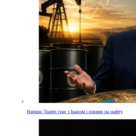
Навіщо Трамп грає з Іраном і цінами на нафту