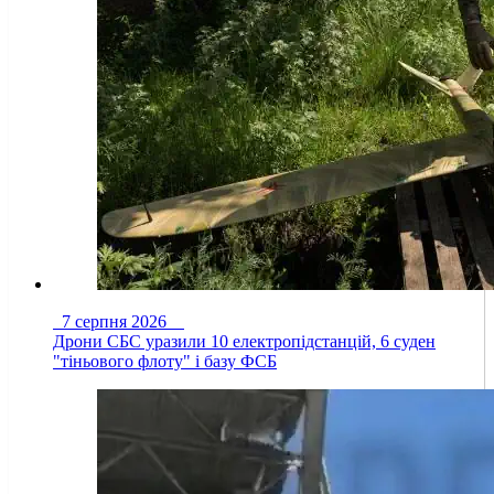
7 серпня 2026
Дрони СБС уразили 10 електропідстанцій, 6 суден
"тіньового флоту" і базу ФСБ