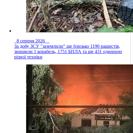
8 серпня 2026
За добу ЗСУ "заземлили" ще близько 1190 рашистів,
знищили 1 корабель, 1751 БПЛА та ще 431 одиницю
різної техніки