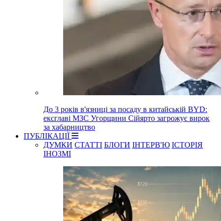
До 3 років в'язниці за посаду в китайській BYD:
ексглаві МЗС Угорщини Сійярто загрожує вирок
за хабарництво
ПУБЛІКАЦІЇ
ДУМКИ
СТАТТІ
БЛОГИ
ІНТЕРВ'Ю
ІСТОРІЯ
ІНОЗМІ