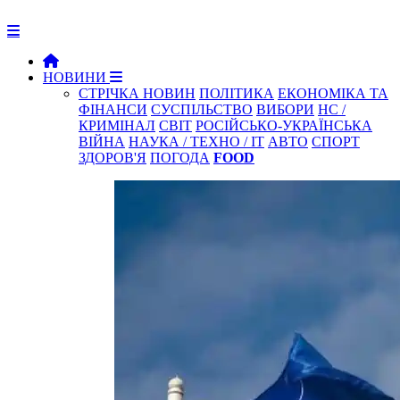
НОВИНИ
СТРІЧКА НОВИН
ПОЛІТИКА
ЕКОНОМІКА ТА
ФІНАНСИ
СУСПІЛЬСТВО
ВИБОРИ
НС /
КРИМІНАЛ
СВІТ
РОСІЙСЬКО-УКРАЇНСЬКА
ВІЙНА
НАУКА / ТЕХНО / IT
АВТО
СПОРТ
ЗДОРОВ'Я
ПОГОДА
FOOD