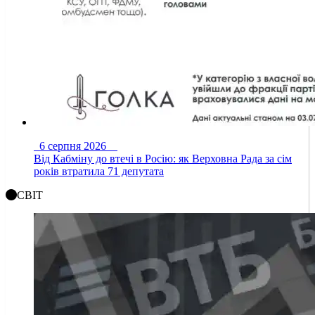
6 серпня 2026
Від Кабміну до втечі в Росію: як Верховна Рада за сім
років втратила 71 депутата
СВІТ