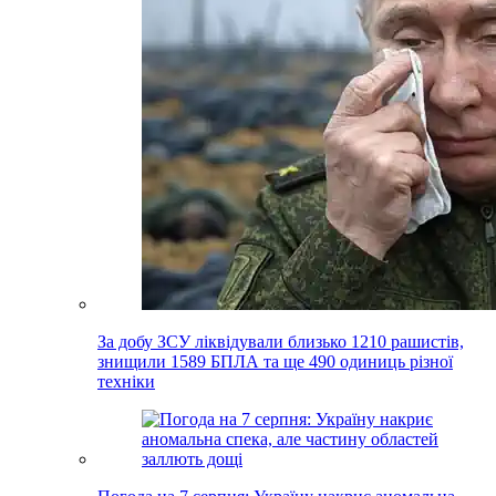
За добу ЗСУ ліквідували близько 1210 рашистів,
знищили 1589 БПЛА та ще 490 одиниць різної
техніки