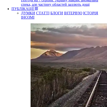
Погода на 7 серпня: Україну накриє аномальна
спека, але частину областей заллють дощі
ПУБЛІКАЦІЇ
ДУМКИ
СТАТТІ
БЛОГИ
ІНТЕРВ'Ю
ІСТОРІЯ
ІНОЗМІ