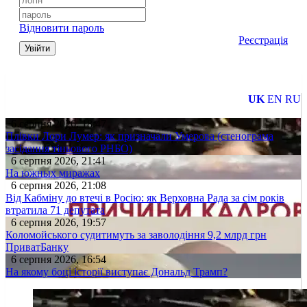
Відновити пароль
Реєстрація
Увійти
UK
EN
RU
6 серпня 2026, 18:47
Плівки Лори Лумер: як призначали Умерова (стенограма
засідання тіньового РНБО)
6 серпня 2026, 21:41
На южных миражах
6 серпня 2026, 21:08
Від Кабміну до втечі в Росію: як Верховна Рада за сім років
втратила 71 депутата
6 серпня 2026, 19:57
Коломойського судитимуть за заволодіння 9,2 млрд грн
ПриватБанку
6 серпня 2026, 16:54
На якому боці історії виступає Дональд Трамп?