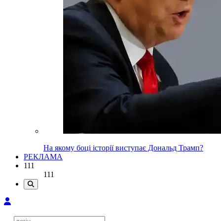
На якому боці історії виступає Дональд Трамп?
РЕКЛАМА
111
111