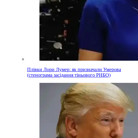
Плівки Лори Лумер: як призначали Умерова
(стенограма засідання тіньового РНБО)