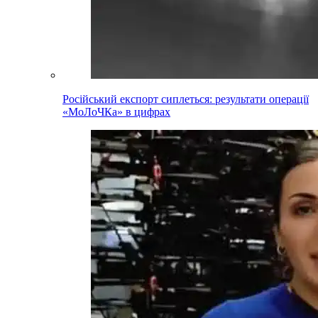
Російський експорт сиплеться: результати операції
«МоЛоЧКа» в цифрах