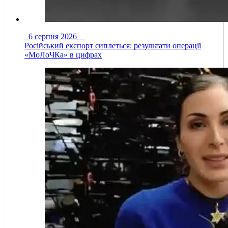
6 серпня 2026
Російський експорт сиплеться: результати операції
«МоЛоЧКа» в цифрах