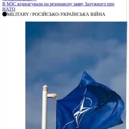
В МЗС відреагували на резонансну заяву Залужного про
НАТО
MILITARY / РОСІЙСЬКО-УКРАЇНСЬКА ВІЙНА